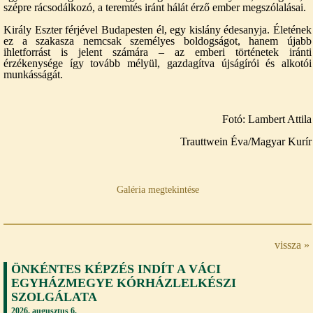
szépre rácsodálkozó, a teremtés iránt hálát érző ember megszólalásai.
Király Eszter férjével Budapesten él, egy kislány édesanyja. Életének
ez a szakasza nemcsak személyes boldogságot, hanem újabb
ihletforrást is jelent számára – az emberi történetek iránti
érzékenysége így tovább mélyül, gazdagítva újságírói és alkotói
munkásságát.
Fotó: Lambert Attila
Trauttwein Éva/Magyar Kurír
Galéria megtekintése
vissza »
ÖNKÉNTES KÉPZÉS INDÍT A VÁCI
EGYHÁZMEGYE KÓRHÁZLELKÉSZI
SZOLGÁLATA
2026. augusztus 6.