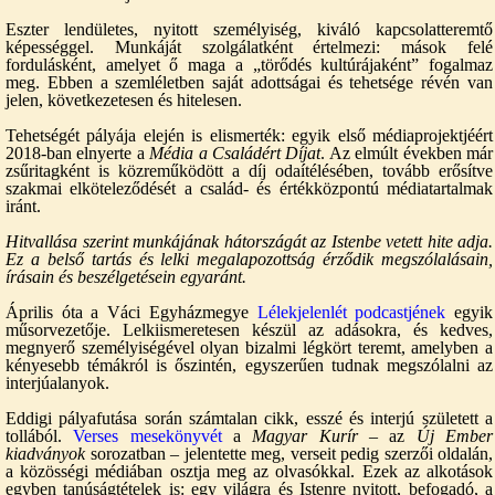
Eszter lendületes, nyitott személyiség, kiváló kapcsolatteremtő
képességgel. Munkáját szolgálatként értelmezi: mások felé
fordulásként, amelyet ő maga a „törődés kultúrájaként” fogalmaz
meg. Ebben a szemléletben saját adottságai és tehetsége révén van
jelen, következetesen és hitelesen.
Tehetségét pályája elején is elismerték: egyik első médiaprojektjéért
2018-ban elnyerte a
Média a Családért Díjat
. Az elmúlt években már
zsűritagként is közreműködött a díj odaítélésében, tovább erősítve
szakmai elköteleződését a család- és értékközpontú médiatartalmak
iránt.
Hitvallása szerint munkájának hátországát az Istenbe vetett hite adja.
Ez a belső tartás és lelki megalapozottság érződik megszólalásain,
írásain és beszélgetésein egyaránt.
Április óta a Váci Egyházmegye
Lélekjelenlét podcastjének
egyik
műsorvezetője. Lelkiismeretesen készül az adásokra, és kedves,
megnyerő személyiségével olyan bizalmi légkört teremt, amelyben a
kényesebb témákról is őszintén, egyszerűen tudnak megszólalni az
interjúalanyok.
Eddigi pályafutása során számtalan cikk, esszé és interjú született a
tollából.
Verses mesekönyvét
a
Magyar Kurír
– az
Új Ember
kiadványok
sorozatban – jelentette meg, verseit pedig szerzői oldalán,
a közösségi médiában osztja meg az olvasókkal. Ezek az alkotások
egyben tanúságtételek is: egy világra és Istenre nyitott, befogadó, a