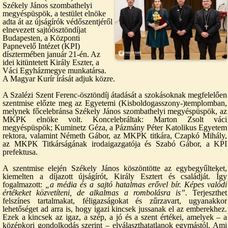
Székely János szombathelyi
megyéspüspök, a testület elnöke
adta át az újságírók védőszentjéről
elnevezett sajtóösztöndíjat
Budapesten, a Központi
Papnevelő Intézet (KPI)
dísztermében január 21-én. Az
idei kitüntetett Király Eszter, a
Váci Egyházmegye munkatársa.
A Magyar Kurír írását adjuk közre.
A Szalézi Szent Ferenc-ösztöndíj átadását a szokásoknak megfelelően
szentmise előzte meg az Egyetemi (Kisboldogasszony-)templomban,
melynek főcelebránsa Székely János szombathelyi megyéspüspök, az
MKPK elnöke volt. Koncelebráltak: Marton Zsolt váci
megyéspüspök; Kuminetz Géza, a Pázmány Péter Katolikus Egyetem
rektora, valamint Németh Gábor, az MKPK titkára, Czapkó Mihály,
az MKPK Titkárságának irodaigazgatója és Szabó Gábor, a KPI
prefektusa.
A szentmise elején Székely János köszöntötte az egybegyűlteket,
kiemelten a díjazott újságírót, Király Esztert és családját. Így
fogalmazott:
„a média és a sajtó hatalmas erővel bír. Képes valódi
értékeket közvetíteni, de alkalmas a rombolásra is”.
Terjeszthet
felszínes tartalmakat, féligazságokat és zűrzavart, ugyanakkor
lehetőséget ad arra is, hogy igazi kincsek jussanak el az emberekhez.
Ezek a kincsek az igaz, a szép, a jó és a szent értékei, amelyek – a
középkori gondolkodás szerint – elválaszthatatlanok egymástól. Ami