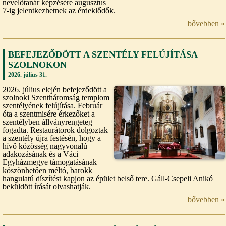
nevelőtanár képzésére augusztus
7-ig jelentkezhetnek az érdeklődők.
bővebben »
BEFEJEZŐDÖTT A SZENTÉLY FELÚJÍTÁSA
SZOLNOKON
2026. július 31.
2026. július elején befejeződött a
szolnoki Szentháromság templom
szentélyének felújítása. Február
óta a szentmisére érkezőket a
szentélyben állványrengeteg
fogadta. Restaurátorok dolgoztak
a szentély újra festésén, hogy a
hívő közösség nagyvonalú
adakozásának és a Váci
Egyházmegye támogatásának
köszönhetően méltó, barokk
hangulatú díszítést kapjon az épület belső tere. Gáll-Csepeli Anikó
beküldött írását olvashatják.
bővebben »