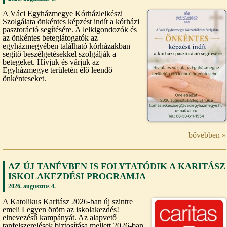
A Váci Egyházmegye Kórházlelkészi
Szolgálata önkéntes képzést indít a kórházi
pasztoráció segítésére. A lelkigondozók és
az önkéntes beteglátogatók az
egyházmegyében található kórházakban
segítő beszélgetésekkel szolgálják a
betegeket. Hívjuk és várjuk az
Egyházmegye területén élő leendő
önkénteseket.
bővebben »
AZ ÚJ TANÉVBEN IS FOLYTATÓDIK A KARITÁSZ
ISKOLAKEZDÉSI PROGRAMJA
2026. augusztus 4.
A Katolikus Karitász 2026-ban új szintre
emeli Legyen öröm az iskolakezdés!
elnevezésű kampányát. Az alapvető
tanfelszerelések biztosítása mellett 2026-ban