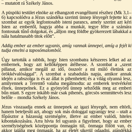
– mutatott rá Székely János.
A püspöki testület elnöke az elhangzott evangéliumi részhez (Mk 3,1–
6) kapcsolódva a Jézus szándéka szerinti ünnep lényegét fejtette ki: a
szombat az egyik legfontosabb isteni parancs, amely szerint azt kéri
Isten az embertől, hagyja abba a munkát, tegye félre a számára
fontosnak tűnő dolgokat, és „álljon meg földbe gyökerezett lábakkal a
nála hatalmasabb titok előtt”.
Addig ember az ember ugyanis, amíg vannak ünnepei, amíg a fejét ki
tudja emelni a taposómalomból.
Úgy tartották a rabbik, hogy Isten szombatra kétszeres lelket ad az
embernek, hogy azt kellőképpen átélhesse. A szombat a „szent
pillanat, amikor megáll az idő, összeér a mi múló életünk az
örökkévalósággal”. A szombat a szabadulás napja, amikor annak
idején a rabszolga is és az állat is pihenhetett; és a világ olyanná lesz,
amilyennek a Teremtő valaha megálmodta: az emberek testvérként
élnek, ünnepelnek. Ez a gyönyörű ünnep sebződik meg az emberi
bűn miatt. S egyre inkább már csak pihenés, görcsös semmittevés lesz
belőle – mondta Székely János.
Jézus visszaadja ennek az ünnepnek az igazi lényegét, nem eltörli,
hanem beteljesíti azt, ahogy sok más dologgal ugyanígy tesz – utalt a
főpásztor a házasság szentségére, illetve az ember valódi, hiteles
kibontakozására. Arra hívta fel ugyanis a figyelmet, hogy az ember
személyiségének középpontja önmagán túl, önmaga fölött van, és
akkor találja meg önmagát, ha az életét sikerül odaadni, ajándékká