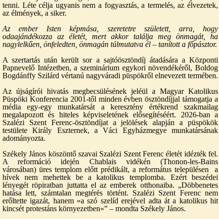
tenni. Léte célja ugyanis nem a fogyasztás, a termelés, az élvezetek,
az élmények, a siker.
Az ember Isten képmása, szeretetre született, arra, hogy
odaajándékozza az életét, mert akkor találja meg önmagát, ha
nagylelkűen, önfeledten, önmagán túlmutatva él – tanított a főpásztor.
A szertartás után került sor a sajtóösztöndíj átadására a Központi
Papnevelő Intézetben, a szeminárium egykori növendékéről, Boldog
Bogdánffy Szilárd vértanú nagyváradi püspökről elnevezett termében.
Az újságírói hivatás megbecsülésének jeléül a Magyar Katolikus
Püspöki Konferencia 2001-től minden évben ösztöndíjjal támogatja a
média egy-egy munkatársát a keresztény értékrend szakmailag
megalapozott és hiteles képviseletének elősegítéséért. 2026-ban a
Szalézi Szent Ferenc-ösztöndíjat a jelölések alapján a püspökök
testülete Király Eszternek, a Váci Egyházmegye munkatársának
adományozta.
Székely János köszöntő szavai Szalézi Szent Ferenc életét idézték fel.
A reformáció idején Chablais vidékén (Thonon-les-Bains
városában) üres templom előtt prédikált, a református településen a
hívek nem mehettek be a katolikus templomba. Ezért beszédei
lényegét röpiratban juttatta el az emberek otthonaiba. „Döbbenetes
hatása lett, számtalan megtérés történt. Szalézi Szent Ferenc nem
erőltette igazát, hanem »a szó szelíd erejével adta át a katolikus hit
kincsét protestáns környezetben«” – mondta Székely János.