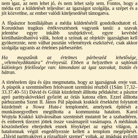
nem igaz, az nem lehet jó, és nem lehet szép sem. Fontos, hogy a
média ezt a küldetését teljesítse: az igazságot szolgálja, a szépet és a
jót közvetítse, az ember valódi kiteljesedését támogatva.
A főpásztor homíliájában a média küldetéséről gondolkodtatott el.
Korunkban tragikus értékvesztésnek vagyunk tanúi: a szavak
jelentése egyre inkább szubjektívvé, egyre kevésbé
körülhatárolhatóvá válik, holott a szónak az objektív igazságban kell
gyökereznie, nem válhat pusztán vélemények eszközévé, csak akkor
szolgálja ugyanis az értelmes párbeszédet.
Ha megszűnik az értelmes párbeszéd lehetősége,
„véleménydiktatúra” érvényesül. Ebben a helyzetben a sajtónak
különleges felelőssége van: kimondani az igaz szavakat, tisztán és
bátran.
A történelem újra és újra megmutatta, hogy az igazságnak ereje van.
A püspök a szentmisében felolvasott szentírási részből (1Sám 17,32–
33.37.40–51) Dávid és Góliát küzdelmét állította példaként: a pásztor
apró parittyakövekkel győzött az óriás katona ellen. Ezzel állította
párhuzamba Szent II. János Pál pápának krakkói érsekként folytatott
küzdelmét a
Nowa Huta-i
templomért, amelynek építését a
munkásnegyedben megtiltotta a kommunista hatalom. Karol
Wojtyła Krakkó külvárosában szentmisét mutatott be a szabadtéren,
és emberek tízezrei jöttek össze vasárnapról vasárnapra. A médiának
köszönhetően elterjedtek ennek fényképei az egész világon, a
hatalomnak végül engedélyeznie kellett a templom megépítését.
„Dávid parittyakövei a rózsafüzér szemei” voltak, az imádság győzött