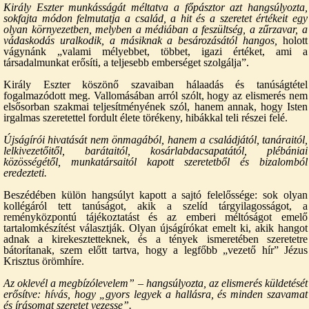
Király Eszter munkásságát méltatva a főpásztor azt hangsúlyozta,
sokfajta módon felmutatja a család, a hit és a szeretet értékeit egy
olyan környezetben, melyben a médiában a feszültség, a zűrzavar, a
vádaskodás uralkodik, a másiknak a besározásától hangos,
holott
vágynánk „valami mélyebbet, többet, igazi értéket, ami a
társadalmunkat erősíti, a teljesebb emberséget szolgálja”.
Király Eszter köszönő szavaiban hálaadás és tanúságtétel
fogalmazódott meg. Vallomásában arról szólt, hogy az elismerés nem
elsősorban szakmai teljesítményének szól, hanem annak, hogy Isten
irgalmas szeretettel fordult élete törékeny, hibákkal teli részei felé.
Újságírói hivatását nem önmagából, hanem a családjától, tanáraitól,
lelkivezetőitől, barátaitól, kosárlabdacsapatától, plébániai
közösségétől, munkatársaitól kapott szeretetből és bizalomból
eredezteti.
Beszédében külön hangsúlyt kapott a sajtó felelőssége: sok olyan
kollégáról tett tanúságot, akik a szelíd tárgyilagosságot, a
reményközpontú tájékoztatást és az emberi méltóságot emelő
tartalomkészítést választják. Olyan újságírókat emelt ki, akik hangot
adnak a kirekesztetteknek, és a tények ismeretében szeretetre
bátorítanak, szem előtt tartva, hogy a legfőbb „vezető hír” Jézus
Krisztus örömhíre.
Az oklevél a megbízólevelem” – hangsúlyozta, az elismerés küldetését
erősítve: hívás, hogy „gyors legyek a hallásra, és minden szavamat
és írásomat szeretet vezesse”.