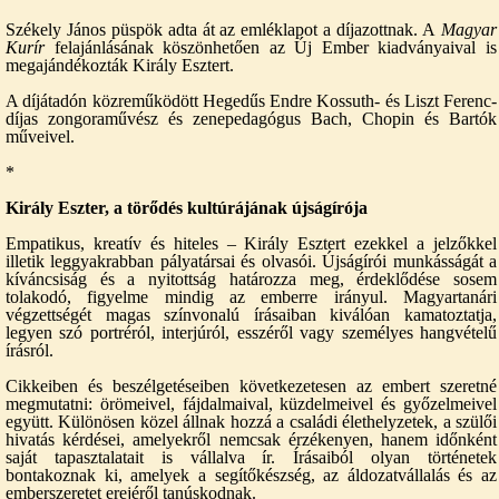
Székely János püspök adta át az emléklapot a díjazottnak. A
Magyar
Kurír
felajánlásának köszönhetően az Új Ember kiadványaival is
megajándékozták Király Esztert.
A díjátadón közreműködött Hegedűs Endre Kossuth- és Liszt Ferenc-
díjas zongoraművész és zenepedagógus Bach, Chopin és Bartók
műveivel.
*
Király Eszter, a törődés kultúrájának újságírója
Empatikus, kreatív és hiteles – Király Esztert ezekkel a jelzőkkel
illetik leggyakrabban pályatársai és olvasói. Újságírói munkásságát a
kíváncsiság és a nyitottság határozza meg, érdeklődése sosem
tolakodó, figyelme mindig az emberre irányul. Magyartanári
végzettségét magas színvonalú írásaiban kiválóan kamatoztatja,
legyen szó portréról, interjúról, esszéről vagy személyes hangvételű
írásról.
Cikkeiben és beszélgetéseiben következetesen az embert szeretné
megmutatni: örömeivel, fájdalmaival, küzdelmeivel és győzelmeivel
együtt. Különösen közel állnak hozzá a családi élethelyzetek, a szülői
hivatás kérdései, amelyekről nemcsak érzékenyen, hanem időnként
saját tapasztalatait is vállalva ír. Írásaiból olyan történetek
bontakoznak ki, amelyek a segítőkészség, az áldozatvállalás és az
emberszeretet erejéről tanúskodnak.