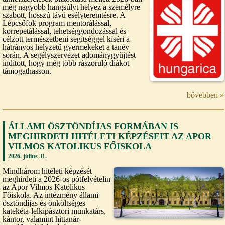
még nagyobb hangsúlyt helyez a személyre
szabott, hosszú távú esélyteremtésre. A
Lépcsőfok program mentorálással,
korrepetálással, tehetséggondozással és
célzott természetbeni segítséggel kíséri a
hátrányos helyzetű gyermekeket a tanév
során. A segélyszervezet adománygyűjtést
indított, hogy még több rászoruló diákot
támogathasson.
bővebben »
ÁLLAMI ÖSZTÖNDÍJAS FORMÁBAN IS
MEGHIRDETI HITÉLETI KÉPZÉSEIT AZ APOR
VILMOS KATOLIKUS FŐISKOLA
2026. július 31.
Mindhárom hitéleti képzését
meghirdeti a 2026-os pótfelvételin
az Apor Vilmos Katolikus
Főiskola. Az intézmény állami
ösztöndíjas és önköltséges
katekéta-lelkipásztori munkatárs,
kántor, valamint hittanár-