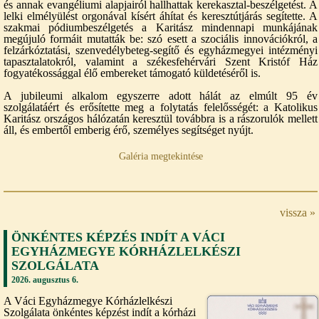
és annak evangéliumi alapjairól hallhattak kerekasztal-beszélgetést. A
lelki elmélyülést orgonával kísért áhítat és keresztútjárás segítette. A
szakmai pódiumbeszélgetés a Karitász mindennapi munkájának
megújuló formáit mutatták be: szó esett a szociális innovációkról, a
felzárkóztatási, szenvedélybeteg-segítő és egyházmegyei intézményi
tapasztalatokról, valamint a székesfehérvári Szent Kristóf Ház
fogyatékossággal élő embereket támogató küldetéséről is.
A jubileumi alkalom egyszerre adott hálát az elmúlt 95 év
szolgálatáért és erősítette meg a folytatás felelősségét: a Katolikus
Karitász országos hálózatán keresztül továbbra is a rászorulók mellett
áll, és embertől emberig érő, személyes segítséget nyújt.
Galéria megtekintése
vissza »
ÖNKÉNTES KÉPZÉS INDÍT A VÁCI
EGYHÁZMEGYE KÓRHÁZLELKÉSZI
SZOLGÁLATA
2026. augusztus 6.
A Váci Egyházmegye Kórházlelkészi
Szolgálata önkéntes képzést indít a kórházi