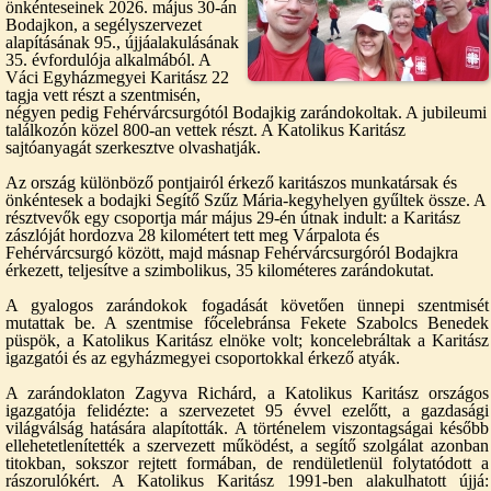
önkénteseinek 2026. május 30-án
Bodajkon, a segélyszervezet
alapításának 95., újjáalakulásának
35. évfordulója alkalmából. A
Váci Egyházmegyei Karitász 22
tagja vett részt a szentmisén,
négyen pedig Fehérvárcsurgótól Bodajkig zarándokoltak. A jubileumi
találkozón közel 800-an vettek részt. A Katolikus Karitász
sajtóanyagát szerkesztve olvashatják.
Az ország különböző pontjairól érkező karitászos munkatársak és
önkéntesek a bodajki Segítő Szűz Mária-kegyhelyen gyűltek össze. A
résztvevők egy csoportja már május 29-én útnak indult: a Karitász
zászlóját hordozva 28 kilométert tett meg Várpalota és
Fehérvárcsurgó között, majd másnap Fehérvárcsurgóról Bodajkra
érkezett, teljesítve a szimbolikus, 35 kilométeres zarándokutat.
A gyalogos zarándokok fogadását követően ünnepi szentmisét
mutattak be. A szentmise főcelebránsa Fekete Szabolcs Benedek
püspök, a Katolikus Karitász elnöke volt; koncelebráltak a Karitász
igazgatói és az egyházmegyei csoportokkal érkező atyák.
A zarándoklaton Zagyva Richárd, a Katolikus Karitász országos
igazgatója felidézte: a szervezetet 95 évvel ezelőtt, a gazdasági
világválság hatására alapították. A történelem viszontagságai később
ellehetetlenítették a szervezett működést, a segítő szolgálat azonban
titokban, sokszor rejtett formában, de rendületlenül folytatódott a
rászorulókért. A Katolikus Karitász 1991-ben alakulhatott újjá: