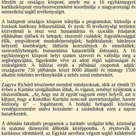
létrejött az országos központ, amely ma a 16 egyházmegyei
karitászközpont ernyőszervezeteként koordinálja a magyarországi és
nemzetközi segítő tevékenységet.
A budapesti országos központ irányítja a programokat, biztosítja a
források hatékony felhasználását, és nyolc fő tevékenységi területen
közvetlenül is részt vesz humanitárius és szociális feladatok
ellátásában (idősek és betegek; rászoruló családok; fogyatékosággal
élők, megváltozott munkaképességűek; hajléktalanok; hátrányos
helyzetű kisebbségek; üldözött keresztények és menekültek;
szenvedélybetegek; humanitárius katasztrófák áldozatai). A 16
egyházmegyei központ helyi szinten szervezi és valósítja meg a
segítségnyújtást, figyelembe véve az adott régió sajátosságait és
szükségleteit. A hálózat erejét a plébániai csoportok adják:
országszerte 730 plébánián közel 8000 állandó és mintegy 1500
alkalmi önkéntes tevékenykedik a nehéz sorsú emberekért.
Zagyva Richárd köszönetet mondott mindazoknak, akik az elmúlt 35
évben a Karitász szolgálatában álltak, és vigaszt, reményt nyújtottak a
rászorulóknak. „
Az, hogy ma itt együtt vagyunk ennyi helyről, azt is
kifejezi, hogy a Katolikus Karitász nemcsak szeretetszolgálat, hanem
közösség is
” – fogalmazott. A bodajki befogadó közösség
vendégszeretetére utalva hozzátette: a zarándokok ezen a napon
hazaérkeztek.
A délutáni fakultatív programok a karitatív szolgálat lelki, közösségi
és szakmai dimenzióit állították középpontba. A résztvevők a
karitászos identitásról, az Egyház nevében végzett segítő küldetésről