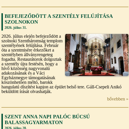
BEFEJEZŐDÖTT A SZENTÉLY FELÚJÍTÁSA
SZOLNOKON
2026. július 31.
2026. július elején befejeződött a
szolnoki Szentháromság templom
szentélyének felújítása. Február
óta a szentmisére érkezőket a
szentélyben állványrengeteg
fogadta. Restaurátorok dolgoztak
a szentély újra festésén, hogy a
hívő közösség nagyvonalú
adakozásának és a Váci
Egyházmegye támogatásának
köszönhetően méltó, barokk
hangulatú díszítést kapjon az épület belső tere. Gáll-Csepeli Anikó
beküldött írását olvashatják.
bővebben »
SZENT ANNA NAPI PALÓC BÚCSÚ
BALASSAGYARMATON
2026. július 28.