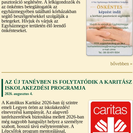
pasztoráció segítésére. A lelkigondozók és
az önkéntes beteglátogatók az
egyházmegyében található kórházakban
segítő beszélgetésekkel szolgálják a
betegeket. Hívjuk és várjuk az
Egyházmegye területén élő leendő
önkénteseket.
bővebben »
AZ ÚJ TANÉVBEN IS FOLYTATÓDIK A KARITÁSZ
ISKOLAKEZDÉSI PROGRAMJA
2026. augusztus 4.
A Katolikus Karitász 2026-ban új szintre
emeli Legyen öröm az iskolakezdés!
elnevezésű kampányát. Az alapvető
tanfelszerelések biztosítása mellett 2026-ban
még nagyobb hangsúlyt helyez a személyre
szabott, hosszú távú esélyteremtésre. A
Lépcsőfok program mentorálással,