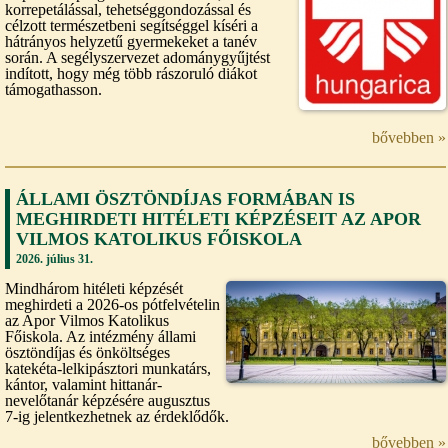
korrepetálással, tehetséggondozással és
célzott természetbeni segítséggel kíséri a
hátrányos helyzetű gyermekeket a tanév
során. A segélyszervezet adománygyűjtést
indított, hogy még több rászoruló diákot
támogathasson.
bővebben »
ÁLLAMI ÖSZTÖNDÍJAS FORMÁBAN IS
MEGHIRDETI HITÉLETI KÉPZÉSEIT AZ APOR
VILMOS KATOLIKUS FŐISKOLA
2026. július 31.
Mindhárom hitéleti képzését
meghirdeti a 2026-os pótfelvételin
az Apor Vilmos Katolikus
Főiskola. Az intézmény állami
ösztöndíjas és önköltséges
katekéta-lelkipásztori munkatárs,
kántor, valamint hittanár-
nevelőtanár képzésére augusztus
7-ig jelentkezhetnek az érdeklődők.
bővebben »