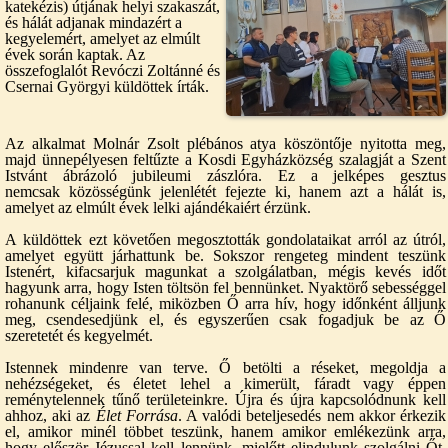
katekézis) útjának helyi szakaszát,
és hálát adjanak mindazért a
kegyelemért, amelyet az elmúlt
évek során kaptak. Az
összefoglalót Revóczi Zoltánné és
Csernai Györgyi küldöttek írták.
Az alkalmat Molnár Zsolt plébános atya köszöntője nyitotta meg,
majd ünnepélyesen feltűzte a Kosdi Egyházközség szalagját a Szent
Istvánt ábrázoló jubileumi zászlóra. Ez a jelképes gesztus
nemcsak közösségünk jelenlétét fejezte ki, hanem azt a hálát is,
amelyet az elmúlt évek lelki ajándékaiért érzünk.
A küldöttek ezt követően megosztották gondolataikat arról az útról,
amelyet együtt járhattunk be. Sokszor rengeteg mindent teszünk
Istenért, kifacsarjuk magunkat a szolgálatban, mégis kevés időt
hagyunk arra, hogy Isten töltsön fel bennünket. Nyaktörő sebességgel
rohanunk céljaink felé, miközben Ő arra hív, hogy időnként álljunk
meg, csendesedjünk el, és egyszerűen csak fogadjuk be az Ő
szeretetét és kegyelmét.
Istennek mindenre van terve. Ő betölti a réseket, megoldja a
nehézségeket, és életet lehel a kimerült, fáradt vagy éppen
reménytelennek tűnő területeinkre. Újra és újra kapcsolódnunk kell
ahhoz, aki az
Élet Forrása
. A valódi beteljesedés nem akkor érkezik
el, amikor minél többet teszünk, hanem amikor emlékezünk arra,
hogy először Jézussal kell lennünk, mielőtt elindulunk szolgálni Őt.