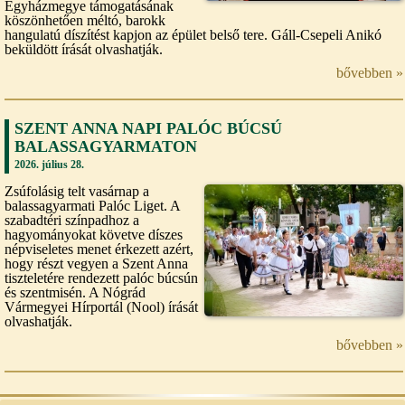
Egyházmegye támogatásának
köszönhetően méltó, barokk
hangulatú díszítést kapjon az épület belső tere. Gáll-Csepeli Anikó
beküldött írását olvashatják.
bővebben »
SZENT ANNA NAPI PALÓC BÚCSÚ
BALASSAGYARMATON
2026. július 28.
Zsúfolásig telt vasárnap a
balassagyarmati Palóc Liget. A
szabadtéri színpadhoz a
hagyományokat követve díszes
népviseletes menet érkezett azért,
hogy részt vegyen a Szent Anna
tiszteletére rendezett palóc búcsún
és szentmisén. A Nógrád
Vármegyei Hírportál (Nool) írását
olvashatják.
bővebben »