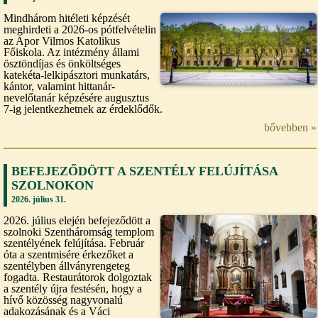
Mindhárom hitéleti képzését
meghirdeti a 2026-os pótfelvételin
az Apor Vilmos Katolikus
Főiskola. Az intézmény állami
ösztöndíjas és önköltséges
katekéta-lelkipásztori munkatárs,
kántor, valamint hittanár-
nevelőtanár képzésére augusztus
7-ig jelentkezhetnek az érdeklődők.
bővebben »
BEFEJEZŐDÖTT A SZENTÉLY FELÚJÍTÁSA
SZOLNOKON
2026. július 31.
2026. július elején befejeződött a
szolnoki Szentháromság templom
szentélyének felújítása. Február
óta a szentmisére érkezőket a
szentélyben állványrengeteg
fogadta. Restaurátorok dolgoztak
a szentély újra festésén, hogy a
hívő közösség nagyvonalú
adakozásának és a Váci