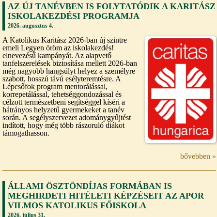
AZ ÚJ TANÉVBEN IS FOLYTATÓDIK A KARITÁSZ
ISKOLAKEZDÉSI PROGRAMJA
2026. augusztus 4.
A Katolikus Karitász 2026-ban új szintre
emeli Legyen öröm az iskolakezdés!
elnevezésű kampányát. Az alapvető
tanfelszerelések biztosítása mellett 2026-ban
még nagyobb hangsúlyt helyez a személyre
szabott, hosszú távú esélyteremtésre. A
Lépcsőfok program mentorálással,
korrepetálással, tehetséggondozással és
célzott természetbeni segítséggel kíséri a
hátrányos helyzetű gyermekeket a tanév
során. A segélyszervezet adománygyűjtést
indított, hogy még több rászoruló diákot
támogathasson.
bővebben »
ÁLLAMI ÖSZTÖNDÍJAS FORMÁBAN IS
MEGHIRDETI HITÉLETI KÉPZÉSEIT AZ APOR
VILMOS KATOLIKUS FŐISKOLA
2026. július 31.