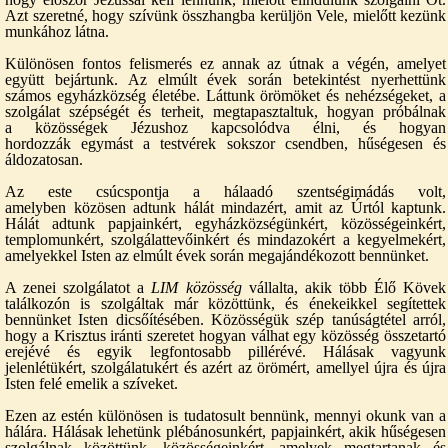
Azt szeretné, hogy szívünk összhangba kerüljön Vele, mielőtt kezünk
munkához látna.
Különösen fontos felismerés ez annak az útnak a végén, amelyet
együtt bejártunk. Az elmúlt évek során betekintést nyerhettünk
számos egyházközség életébe. Láttunk örömöket és nehézségeket, a
szolgálat szépségét és terheit, megtapasztaltuk, hogyan próbálnak
a közösségek Jézushoz kapcsolódva élni, és hogyan
hordozzák egymást a testvérek sokszor csendben, hűségesen és
áldozatosan.
Az este csúcspontja a hálaadó szentségimádás volt,
amelyben közösen adtunk hálát mindazért, amit az Úrtól kaptunk.
Hálát adtunk papjainkért, egyházközségünkért, közösségeinkért,
templomunkért, szolgálattevőinkért és mindazokért a kegyelmekért,
amelyekkel Isten az elmúlt évek során megajándékozott bennünket.
A zenei szolgálatot a
LIM közösség
vállalta, akik több Élő Kövek
találkozón is szolgáltak már közöttünk, és énekeikkel segítettek
bennünket Isten dicsőítésében. Közösségük szép tanúságtétel arról,
hogy a Krisztus iránti szeretet hogyan válhat egy közösség összetartó
erejévé és egyik legfontosabb pillérévé. Hálásak vagyunk
jelenlétükért, szolgálatukért és azért az örömért, amellyel újra és újra
Isten felé emelik a szíveket.
Ezen az estén különösen is tudatosult bennünk, mennyi okunk van a
hálára. Hálásak lehetünk plébánosunkért, papjainkért, akik hűségesen
szolgálnak közöttünk, közösségeinkért, amelyek megtartanak és