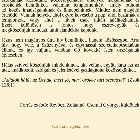
erősítenek bennünket, valamint templomunkért, amely otthont
ad közös imádságainknak és ünnepeinknek. Mindez nem magától
értetődő. Vannak helyek, ahol egyre kevesebb a pap, ahol bezárnak a
templomok, vagy ahol a hívek csak ritkán találkozhatnak.
Ezért különösen is fontos, hogy észrevegyük és
megköszönjük mindazt, amit ajándékba kaptunk.
Jézus nem magányos útra hív bennünket, hanem közösségbe. Arra
hív, hogy Vele, a Szűzanyával és egymással szeretetkapcsolatban
éljünk, és így váljunk valóban élő kövekké Isten országának
építésében.
Hálás szívvel köszönjük mindenkinek, aki velünk együtt járta ezt az
utat, imádkozott, szolgált és jelenlétével gazdagította közösségünket.
„
Adjatok hálát az Úrnak, mert jó, mert örökké tart szeretete
!” (Zsolt
136,1)
Forrás és fotó: Revóczi Zoltánné, Csernai Györgyi küldöttek
Galéria megtekintése