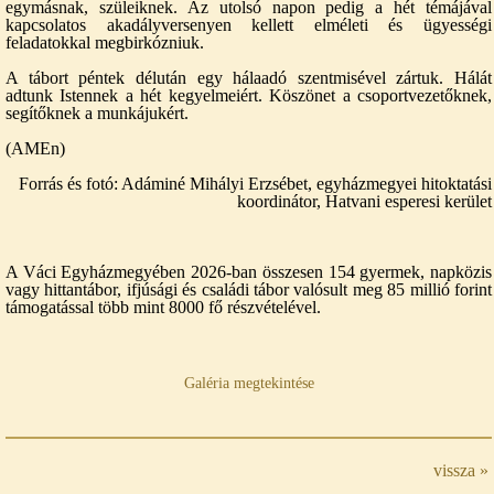
egymásnak, szüleiknek. Az utolsó napon pedig a hét témájával
kapcsolatos akadályversenyen kellett elméleti és ügyességi
feladatokkal megbirkózniuk.
A tábort péntek délután egy hálaadó szentmisével zártuk. Hálát
adtunk Istennek a hét kegyelmeiért. Köszönet a csoportvezetőknek,
segítőknek a munkájukért.
(AMEn)
Forrás és fotó: Adáminé Mihályi Erzsébet, egyházmegyei hitoktatási
koordinátor, Hatvani esperesi kerület
A Váci Egyházmegyében 2026-ban összesen 154 gyermek, napközis
vagy hittantábor, ifjúsági és családi tábor valósult meg 85 millió forint
támogatással több mint 8000 fő részvételével.
Galéria megtekintése
vissza »