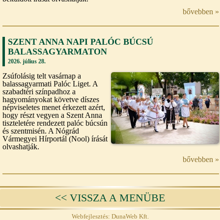
bővebben »
SZENT ANNA NAPI PALÓC BÚCSÚ
BALASSAGYARMATON
2026. július 28.
Zsúfolásig telt vasárnap a
balassagyarmati Palóc Liget. A
szabadtéri színpadhoz a
hagyományokat követve díszes
népviseletes menet érkezett azért,
hogy részt vegyen a Szent Anna
tiszteletére rendezett palóc búcsún
és szentmisén. A Nógrád
Vármegyei Hírportál (Nool) írását
olvashatják.
bővebben »
<< VISSZA A MENÜBE
Webfejlesztés: DunaWeb Kft.