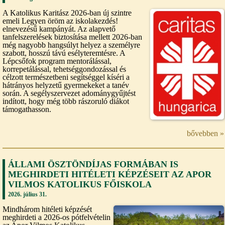
A Katolikus Karitász 2026-ban új szintre
emeli Legyen öröm az iskolakezdés!
elnevezésű kampányát. Az alapvető
tanfelszerelések biztosítása mellett 2026-ban
még nagyobb hangsúlyt helyez a személyre
szabott, hosszú távú esélyteremtésre. A
Lépcsőfok program mentorálással,
korrepetálással, tehetséggondozással és
célzott természetbeni segítséggel kíséri a
hátrányos helyzetű gyermekeket a tanév
során. A segélyszervezet adománygyűjtést
indított, hogy még több rászoruló diákot
támogathasson.
bővebben »
ÁLLAMI ÖSZTÖNDÍJAS FORMÁBAN IS
MEGHIRDETI HITÉLETI KÉPZÉSEIT AZ APOR
VILMOS KATOLIKUS FŐISKOLA
2026. július 31.
Mindhárom hitéleti képzését
meghirdeti a 2026-os pótfelvételin