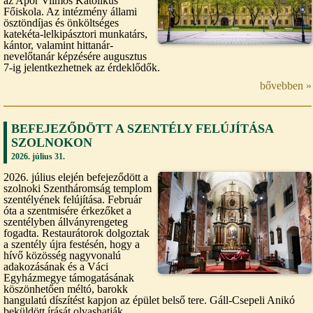
az Apor Vilmos Katolikus
Főiskola. Az intézmény állami
ösztöndíjas és önköltséges
katekéta-lelkipásztori munkatárs,
kántor, valamint hittanár-
nevelőtanár képzésére augusztus
7-ig jelentkezhetnek az érdeklődők.
bővebben »
BEFEJEZŐDÖTT A SZENTÉLY FELÚJÍTÁSA
SZOLNOKON
2026. július 31.
2026. július elején befejeződött a
szolnoki Szentháromság templom
szentélyének felújítása. Február
óta a szentmisére érkezőket a
szentélyben állványrengeteg
fogadta. Restaurátorok dolgoztak
a szentély újra festésén, hogy a
hívő közösség nagyvonalú
adakozásának és a Váci
Egyházmegye támogatásának
köszönhetően méltó, barokk
hangulatú díszítést kapjon az épület belső tere. Gáll-Csepeli Anikó
beküldött írását olvashatják.