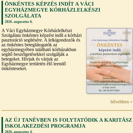
ÖNKÉNTES KÉPZÉS INDÍT A VÁCI
EGYHÁZMEGYE KÓRHÁZLELKÉSZI
SZOLGÁLATA
2026. augusztus 6.
A Váci Egyházmegye Kórházlelkészi
Szolgálata önkéntes képzést indít a kórházi
pasztoráció segítésére. A lelkigondozók és
az önkéntes beteglátogatók az
egyházmegyében található kórházakban
segítő beszélgetésekkel szolgálják a
betegeket. Hívjuk és várjuk az
Egyházmegye területén élő leendő
önkénteseket.
bővebben »
AZ ÚJ TANÉVBEN IS FOLYTATÓDIK A KARITÁSZ
ISKOLAKEZDÉSI PROGRAMJA
2026. augusztus 4.