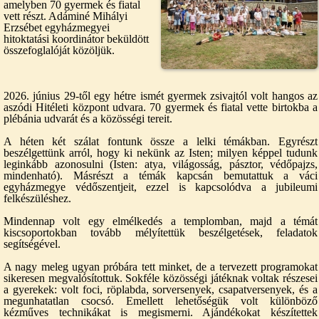
amelyben 70 gyermek és fiatal
vett részt. Adáminé Mihályi
Erzsébet egyházmegyei
hitoktatási koordinátor beküldött
összefoglalóját közöljük.
2026. június 29-től egy hétre ismét gyermek zsivajtól volt hangos az
aszódi Hitéleti központ udvara. 70 gyermek és fiatal vette birtokba a
plébánia udvarát és a közösségi tereit.
A héten két szálat fontunk össze a lelki témákban. Egyrészt
beszélgettünk arról, hogy ki nekünk az Isten; milyen képpel tudunk
leginkább azonosulni (Isten: atya, világosság, pásztor, védőpajzs,
mindenható). Másrészt a témák kapcsán bemutattuk a váci
egyházmegye védőszentjeit, ezzel is kapcsolódva a jubileumi
felkészüléshez.
Mindennap volt egy elmélkedés a templomban, majd a témát
kiscsoportokban tovább mélyítettük beszélgetések, feladatok
segítségével.
A nagy meleg ugyan próbára tett minket, de a tervezett programokat
sikeresen megvalósítottuk. Sokféle közösségi játéknak voltak részesei
a gyerekek: volt foci, röplabda, sorversenyek, csapatversenyek, és a
megunhatatlan csocsó. Emellett lehetőségük volt különböző
kézműves technikákat is megismerni. Ajándékokat készítettek