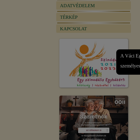
ADATVÉDELEM
TÉRKÉP
KAPCSOLAT
A Váci Eg
személyes