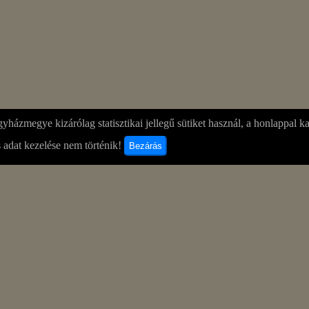
yházmegye kizárólag statisztikai jellegű sütiket használ, a honlappal k
 adat kezelése nem történik!
Bezárás