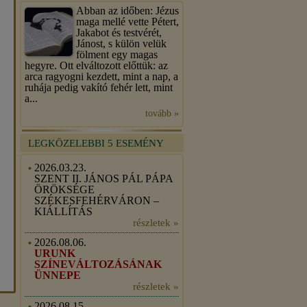
Abban az időben: Jézus
maga mellé vette Pétert,
Jakabot és testvérét,
Jánost, s külön velük
fölment egy magas
hegyre. Ott elváltozott előttük: az
arca ragyogni kezdett, mint a nap, a
ruhája pedig vakító fehér lett, mint
a...
tovább »
LEGKÖZELEBBI 5 ESEMÉNY
2026.03.23.
SZENT II. JÁNOS PÁL PÁPA
ÖRÖKSÉGE
SZÉKESFEHÉRVÁRON –
KIÁLLÍTÁS
részletek »
2026.08.06.
URUNK
SZÍNEVÁLTOZÁSÁNAK
ÜNNEPE
részletek »
2026.08.15.