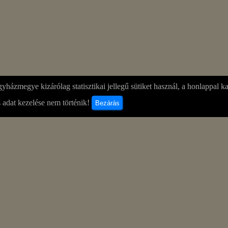
yházmegye kizárólag statisztikai jellegű sütiket használ, a honlappal k
 adat kezelése nem történik!
Bezárás