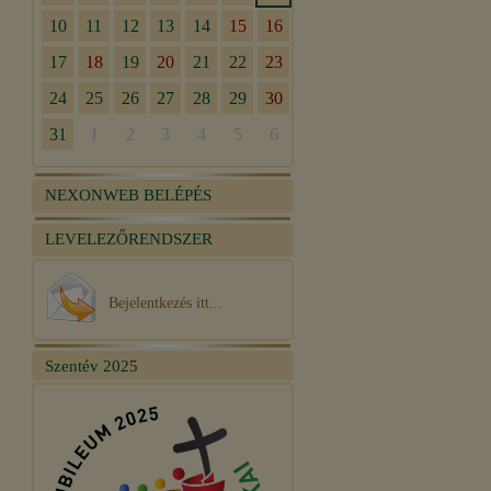
NEXONWEB BELÉPÉS
LEVELEZŐRENDSZER
Bejelentkezés itt...
Szentév 2025