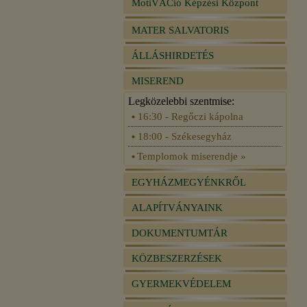
MotiVÁCió Képzési Központ
MATER SALVATORIS
ÁLLÁSHIRDETÉS
MISEREND
Legközelebbi szentmise:
16:30 - Regőczi kápolna
18:00 - Székesegyház
Templomok miserendje »
EGYHÁZMEGYÉNKRŐL
ALAPÍTVÁNYAINK
DOKUMENTUMTÁR
KÖZBESZERZÉSEK
GYERMEKVÉDELEM