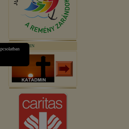
KATADMIN
apcsolatban