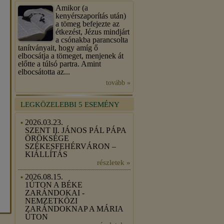
Amikor (a
kenyérszaporítás után)
a tömeg befejezte az
étkezést, Jézus mindjárt
a csónakba parancsolta
tanítványait, hogy amíg ő
elbocsátja a tömeget, menjenek át
előtte a túlsó partra. Amint
elbocsátotta az...
tovább »
LEGKÖZELEBBI 5 ESEMÉNY
2026.03.23.
SZENT II. JÁNOS PÁL PÁPA
ÖRÖKSÉGE
SZÉKESFEHÉRVÁRON –
KIÁLLÍTÁS
részletek »
2026.08.15.
1ÚTON A BÉKE
ZARÁNDOKAI -
NEMZETKÖZI
ZARÁNDOKNAP A MÁRIA
ÚTON