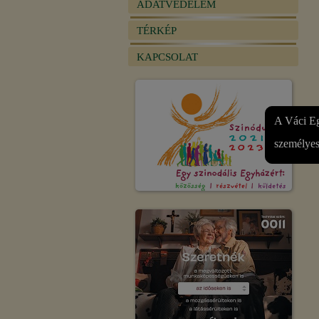
ADATVÉDELEM
TÉRKÉP
KAPCSOLAT
A Váci Eg
személyes