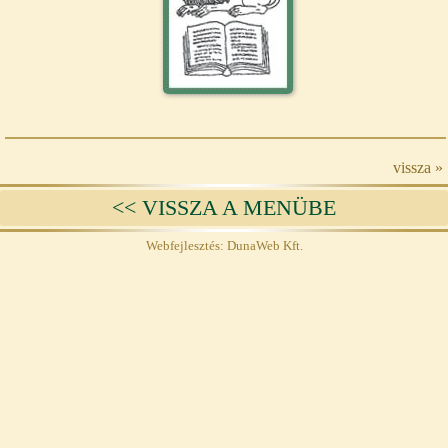
vissza »
<< VISSZA A MENÜBE
Webfejlesztés: DunaWeb Kft.