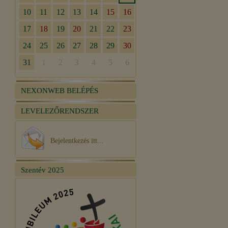
NEXONWEB BELÉPÉS
LEVELEZŐRENDSZER
Bejelentkezés itt...
Szentév 2025