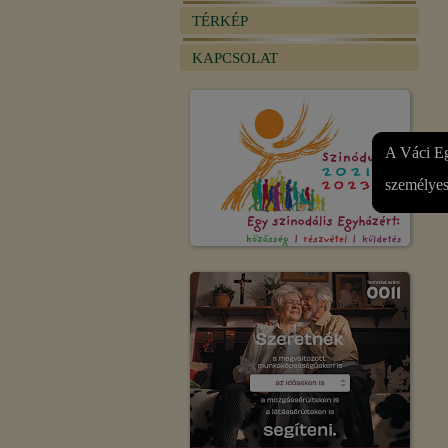
TÉRKÉP
KAPCSOLAT
A Váci Eg
személyes