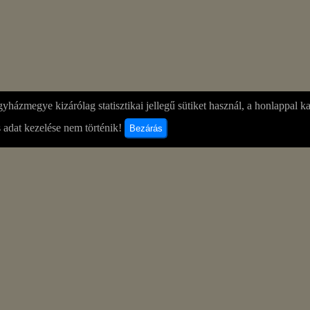
yházmegye kizárólag statisztikai jellegű sütiket használ, a honlappal k
 adat kezelése nem történik!
Bezárás