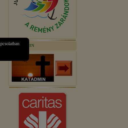
apcsolatban
KATADMIN