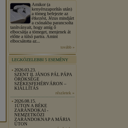
Amikor (a
kenyérszaporítás után)
a tömeg befejezte az
étkezést, Jézus mindjárt
a csónakba parancsolta
tanítványait, hogy amíg ő
elbocsátja a tömeget, menjenek át
előtte a túlsó partra. Amint
elbocsátotta az...
tovább »
LEGKÖZELEBBI 5 ESEMÉNY
2026.03.23.
SZENT II. JÁNOS PÁL PÁPA
ÖRÖKSÉGE
SZÉKESFEHÉRVÁRON –
KIÁLLÍTÁS
részletek »
2026.08.15.
1ÚTON A BÉKE
ZARÁNDOKAI -
NEMZETKÖZI
ZARÁNDOKNAP A MÁRIA
ÚTON