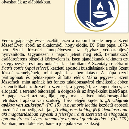
olvashatják az alábbiakban.
Ferenc pápa egy évvel ezelőtt, ezen a napon hirdette meg a Szent
József Évet, abból az alkalomból, hogy elődje, IX. Pius pápa, 1870-
ben Szent Józsefet ünnepélyesen az Egyház védőszentjévé
nyilvánította. Ugyanezen a napon jelent meg első, bemutatkozó
családreferens püspöki körlevelem is. Isten ajándékának tekintem ezt
az egybeesést, és iránymutatásnak is tartottam. A Szentatya e célra írt
Patris corde (Apai szívvel)
kezdetű apostoli buzdításának a célja Szent
József személyének, mint apának a bemutatása. A pápa ezzel
pártfogónak és példaképnek állította elénk Mária jegyesét. Szent
Józsefnek, mint apának hét fontos tulajdonságáról elmélkedik ebben
az enciklikában: József a szeretett, a gyengéd, az engedelmes, az
elfogadó, a teremtő bátorságú, a dolgozó és az árnyékként kísérő apa.
A pápa ezzel azt sugallja, hogy ma is ilyen tulajdonságokkal
felruházott apákra van szükség. Írása elején kijelenti: „
A világnak
apákra van szüksége
.”
(PC 15).
Az
Amoris laetitia
kezdetű apostoli
buzdításában pedig ezt írja:
„A világos és boldog férfi identitású apa,
aki magatartásában egyesíti a felesége iránti szeretetet és elfogadást,
épp annyira szükséges, amennyire az anyai gondoskodás.” (AL 175.)
Valóban, nem tökéletes, hanem jó apákra van szükség!