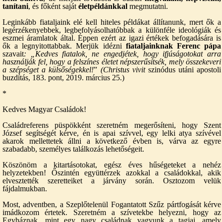
tanítani
, és főként saját
életpéldánkkal
megmutatni.
Leginkább fiataljaink elé kell hiteles példákat állítanunk, mert ők a
legérzékenyebbek, legbefolyásolhatóbbak a különféle ideológiák és
eszmei áramlatok által. Éppen ezért az igazi értékek befogadására is
ők a legnyitottabbak. Merjük idézni
fiataljainknak Ferenc pápa
szavait
: „
Kedves fiatalok, ne engedjétek, hogy ifjúságotokat arra
használják fel, hogy a felszínes életet népszerűsítsék, mely összekeveri
a szépséget a külsőségekkel!
”
(Christus vivit
szinódus utáni apostoli
buzdítás, 183. pont, 2019. március 25.)
*
Kedves Magyar Családok!
Családreferens püspökként szeretném megerősíteni, hogy Szent
József segítségét kérve, én is apai szívvel, egy lelki atya szívével
akarok mellettetek állni a következő évben is, várva az egyre
szabadabb, személyes találkozás lehetőségeit.
Köszönöm a kitartásotokat, egész éves hűségeteket a nehéz
helyzetekben! Őszintén együttérzek azokkal a családokkal, akik
elvesztették szeretteiket a járvány során. Osztozom velük
fájdalmukban.
Most, adventben, a Szeplőtelenül Fogantatott Szűz pártfogását kérve
imádkozom értetek. Szeretném a szívetekbe helyezni, hogy az
Egyháznak, mint egy nagy családnak vagyunk a tagjai, amely