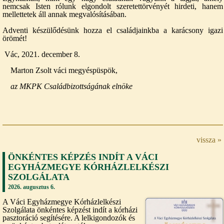
nemcsak Isten rólunk elgondolt szeretettörvényét hirdeti, hanem
mellettetek áll annak megvalósításában.
Adventi készülődésünk hozza el családjainkba a karácsony igazi
örömét!
Vác, 2021. december 8.
Marton Zsolt váci megyéspüspök,
az MKPK Családbizottságának elnöke
vissza »
ÖNKÉNTES KÉPZÉS INDÍT A VÁCI
EGYHÁZMEGYE KÓRHÁZLELKÉSZI
SZOLGÁLATA
2026. augusztus 6.
A Váci Egyházmegye Kórházlelkészi
Szolgálata önkéntes képzést indít a kórházi
pasztoráció segítésére. A lelkigondozók és