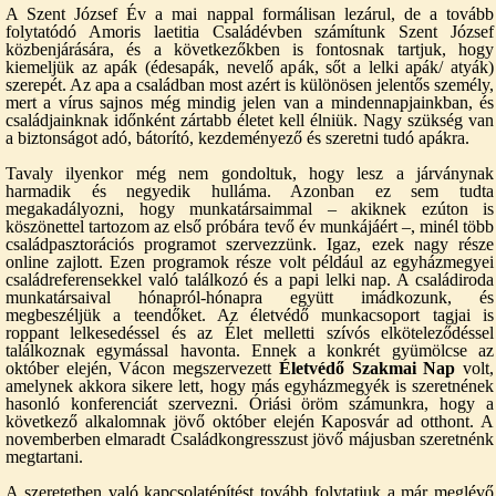
A Szent József Év a mai nappal formálisan lezárul, de a tovább
folytatódó Amoris laetitia Családévben számítunk Szent József
közbenjárására, és a következőkben is fontosnak tartjuk, hogy
kiemeljük az apák (édesapák, nevelő apák, sőt a lelki apák/ atyák)
szerepét. Az apa a családban most azért is különösen jelentős személy,
mert a vírus sajnos még mindig jelen van a mindennapjainkban, és
családjainknak időnként zártabb életet kell élniük. Nagy szükség van
a biztonságot adó, bátorító, kezdeményező és szeretni tudó apákra.
Tavaly ilyenkor még nem gondoltuk, hogy lesz a járványnak
harmadik és negyedik hulláma. Azonban ez sem tudta
megakadályozni, hogy munkatársaimmal – akiknek ezúton is
köszönettel tartozom az első próbára tevő év munkájáért –, minél több
családpasztorációs programot szervezzünk. Igaz, ezek nagy része
online zajlott. Ezen programok része volt például az egyházmegyei
családreferensekkel való találkozó és a papi lelki nap. A családiroda
munkatársaival hónapról-hónapra együtt imádkozunk, és
megbeszéljük a teendőket. Az életvédő munkacsoport tagjai is
roppant lelkesedéssel és az Élet melletti szívós elköteleződéssel
találkoznak egymással havonta. Ennek a konkrét gyümölcse az
október elején, Vácon megszervezett
Életvédő Szakmai Nap
volt,
amelynek akkora sikere lett, hogy más egyházmegyék is szeretnének
hasonló konferenciát szervezni. Óriási öröm számunkra, hogy a
következő alkalomnak jövő október elején Kaposvár ad otthont. A
novemberben elmaradt Családkongresszust jövő májusban szeretnénk
megtartani.
A szeretetben való kapcsolatépítést tovább folytatjuk a már meglévő