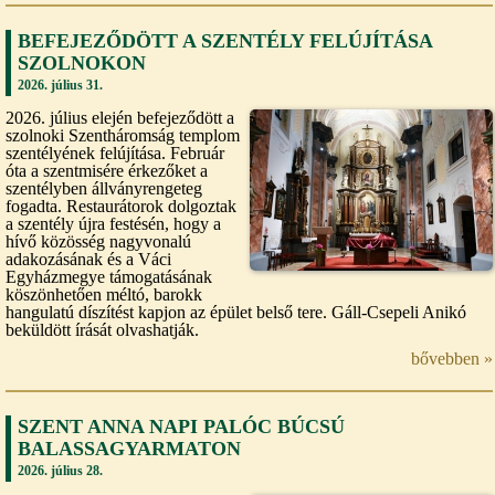
BEFEJEZŐDÖTT A SZENTÉLY FELÚJÍTÁSA
SZOLNOKON
2026. július 31.
2026. július elején befejeződött a
szolnoki Szentháromság templom
szentélyének felújítása. Február
óta a szentmisére érkezőket a
szentélyben állványrengeteg
fogadta. Restaurátorok dolgoztak
a szentély újra festésén, hogy a
hívő közösség nagyvonalú
adakozásának és a Váci
Egyházmegye támogatásának
köszönhetően méltó, barokk
hangulatú díszítést kapjon az épület belső tere. Gáll-Csepeli Anikó
beküldött írását olvashatják.
bővebben »
SZENT ANNA NAPI PALÓC BÚCSÚ
BALASSAGYARMATON
2026. július 28.