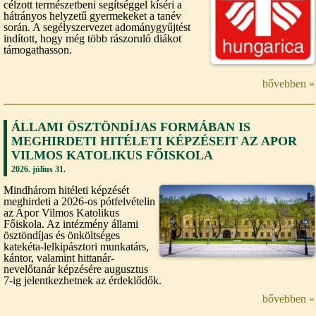
célzott természetbeni segítséggel kíséri a
hátrányos helyzetű gyermekeket a tanév
során. A segélyszervezet adománygyűjtést
indított, hogy még több rászoruló diákot
támogathasson.
bővebben »
ÁLLAMI ÖSZTÖNDÍJAS FORMÁBAN IS
MEGHIRDETI HITÉLETI KÉPZÉSEIT AZ APOR
VILMOS KATOLIKUS FŐISKOLA
2026. július 31.
Mindhárom hitéleti képzését
meghirdeti a 2026-os pótfelvételin
az Apor Vilmos Katolikus
Főiskola. Az intézmény állami
ösztöndíjas és önköltséges
katekéta-lelkipásztori munkatárs,
kántor, valamint hittanár-
nevelőtanár képzésére augusztus
7-ig jelentkezhetnek az érdeklődők.
bővebben »