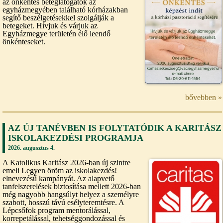
az önkéntes beteglátogatók az
egyházmegyében található kórházakban
segítő beszélgetésekkel szolgálják a
betegeket. Hívjuk és várjuk az
Egyházmegye területén élő leendő
önkénteseket.
bővebben »
AZ ÚJ TANÉVBEN IS FOLYTATÓDIK A KARITÁSZ
ISKOLAKEZDÉSI PROGRAMJA
2026. augusztus 4.
A Katolikus Karitász 2026-ban új szintre
emeli Legyen öröm az iskolakezdés!
elnevezésű kampányát. Az alapvető
tanfelszerelések biztosítása mellett 2026-ban
még nagyobb hangsúlyt helyez a személyre
szabott, hosszú távú esélyteremtésre. A
Lépcsőfok program mentorálással,
korrepetálással, tehetséggondozással és