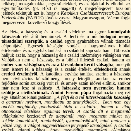
lelkiségi mozgalmakkal, egyesületekkel, és az újakkal is elindult az
együttműködés (pl. Bízd rá magad!) A megelőlegezett bizalom
jelének tekintjük azt is, hogy a
Katolikus Családszervezetek Európai
Föderációja
(
FAFCE) jövő tavasszal Magyarországon, Vácon fogja
megszervezni következő közgyűlését.
Az élet-, a házasság és a család védelme ma egyre
komolyabb
kihívások
elé állít bennünket. A
férfi
és a
nő biológiai neme,
társadalmi szerepük
, a
család
egyre gyakrabban válnak támadás
célpontjává. Egyesek kétségbe vonják a hagyományos bibliai
értékeinket és az egyház tanítását a családdal kapcsolatban. Többször
halljuk azt is, hogy a házasság és a család intézménye válságban van.
Valójában nem a házasság és a bibliai ihletésű család, hanem az
ember
van válságban, és az a társadalom kerül válságba
, amelyik
nem ismeri fel a házasság és a család értékét,
elfeledkezik
annak
eredeti értelméről
. A katolikus egyház tanítása szerint a házasság
nem civilizációs képződmény, amely létrejött, amikor az ember
fejlődése során szükség volt rá, és amely aztán idővel eltűnik, amikor
már nem lesz rá szükség.
A házasság nem gyermeke, hanem
szülője a civilizációnak. Amint
Ferenc pápa
fogalmazta meg ezt
egy általános kihallgatáson:
„A
férfi
és a
nő hitvesi-családi közösség
a generatív nyelvtan, mondhatni az aranykötelék… Isten nem egy
öncélú meghittség gondozását bízta a családra, hanem a világ
otthonossá tételének izgalmas tervét. A család áll e megmentő
világkultúra kezdeténél és alapjánál, mely megment minket oly
sokféle támadástól, rombolástól, gyarmatosítástól, mint amilyen a
pénzé vagy a világot nagymértékben fenyegető ideológiáké. A család
szolgál alapul ahhoz, hogy megvédjük magunkat! (
Általános