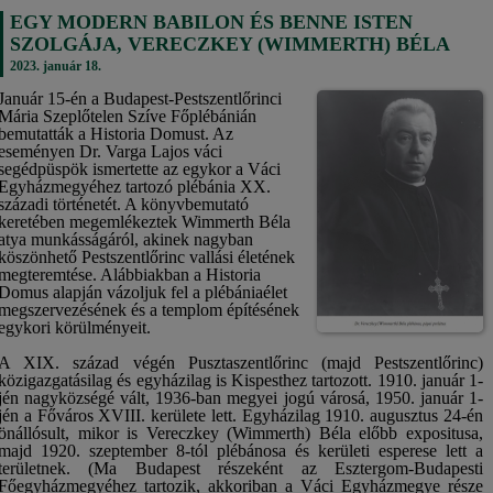
EGY MODERN BABILON ÉS BENNE ISTEN
SZOLGÁJA, VERECZKEY (WIMMERTH) BÉLA
2023. január 18.
Január 15-én a Budapest-Pestszentlőrinci
Mária Szeplőtelen Szíve Főplébánián
bemutatták a Historia Domust. Az
eseményen Dr. Varga Lajos váci
segédpüspök ismertette az egykor a Váci
Egyházmegyéhez tartozó plébánia XX.
századi történetét. A könyvbemutató
keretében megemlékeztek Wimmerth Béla
atya munkásságáról, akinek nagyban
köszönhető Pestszentlőrinc vallási életének
megteremtése. Alábbiakban a Historia
Domus alapján vázoljuk fel a plébániaélet
megszervezésének és a templom építésének
egykori körülményeit.
A XIX. század végén Pusztaszentlőrinc (majd Pestszentlőrinc)
közigazgatásilag és egyházilag is Kispesthez tartozott. 1910. január 1-
jén nagyközségé vált, 1936-ban megyei jogú városá, 1950. január 1-
jén a Főváros XVIII. kerülete lett. Egyházilag 1910. augusztus 24-én
önállósult, mikor is Vereczkey (Wimmerth) Béla előbb expositusa,
majd 1920. szeptember 8-tól plébánosa és kerületi esperese lett a
területnek. (Ma Budapest részeként az Esztergom-Budapesti
Főegyházmegyéhez tartozik, akkoriban a Váci Egyházmegye része