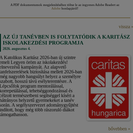
A PDF dokumentumok megjelenítéséhez töltse le az ingyenes Adobe Readert az
Adobe
honlapjáról!
vissza 
AZ ÚJ TANÉVBEN IS FOLYTATÓDIK A KARITÁSZ
ISKOLAKEZDÉSI PROGRAMJA
2026. augusztus 4.
A Katolikus Karitász 2026-ban új szintre
emeli Legyen öröm az iskolakezdés!
elnevezésű kampányát. Az alapvető
tanfelszerelések biztosítása mellett 2026-ban
még nagyobb hangsúlyt helyez a személyre
szabott, hosszú távú esélyteremtésre. A
Lépcsőfok program mentorálással,
korrepetálással, tehetséggondozással és
célzott természetbeni segítséggel kíséri a
hátrányos helyzetű gyermekeket a tanév
során. A segélyszervezet adománygyűjtést
indított, hogy még több rászoruló diákot
támogathasson.
bővebben »