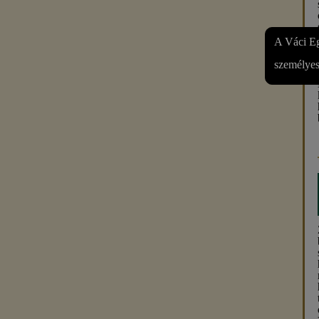
A Váci Eg
személyes