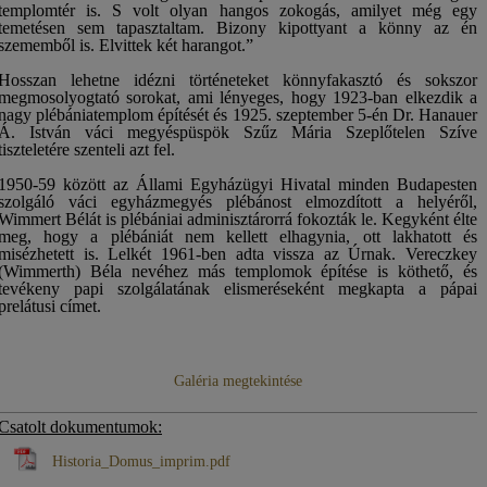
templomtér is. S volt olyan hangos zokogás, amilyet még egy
temetésen sem tapasztaltam. Bizony kipottyant a könny az én
szememből is. Elvittek két harangot.”
Hosszan lehetne idézni történeteket könnyfakasztó és sokszor
megmosolyogtató sorokat, ami lényeges, hogy 1923-ban elkezdik a
nagy plébániatemplom építését és 1925. szeptember 5-én Dr. Hanauer
Á. István váci megyéspüspök Szűz Mária Szeplőtelen Szíve
tiszteletére szenteli azt fel.
1950-59 között az Állami Egyházügyi Hivatal minden Budapesten
szolgáló váci egyházmegyés plébánost elmozdított a helyéről,
Wimmert Bélát is plébániai adminisztárorrá fokozták le. Kegyként élte
meg, hogy a plébániát nem kellett elhagynia, ott lakhatott és
misézhetett is. Lelkét 1961-ben adta vissza az Úrnak. Vereczkey
(Wimmerth) Béla nevéhez más templomok építése is köthető, és
tevékeny papi szolgálatának elismeréseként megkapta a pápai
prelátusi címet.
Galéria megtekintése
Csatolt dokumentumok:
Historia_Domus_imprim.pdf