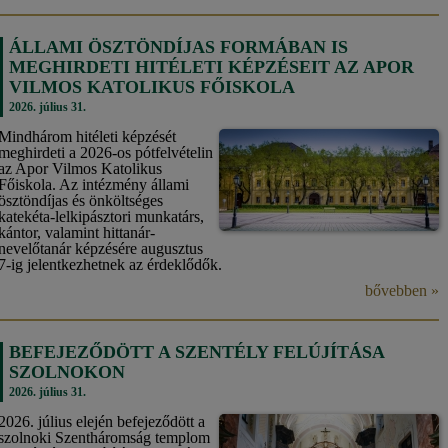
ÁLLAMI ÖSZTÖNDÍJAS FORMÁBAN IS
MEGHIRDETI HITÉLETI KÉPZÉSEIT AZ APOR
VILMOS KATOLIKUS FŐISKOLA
2026. július 31.
Mindhárom hitéleti képzését
meghirdeti a 2026-os pótfelvételin
az Apor Vilmos Katolikus
Főiskola. Az intézmény állami
ösztöndíjas és önköltséges
katekéta-lelkipásztori munkatárs,
kántor, valamint hittanár-
nevelőtanár képzésére augusztus
7-ig jelentkezhetnek az érdeklődők.
bővebben »
BEFEJEZŐDÖTT A SZENTÉLY FELÚJÍTÁSA
SZOLNOKON
2026. július 31.
2026. július elején befejeződött a
szolnoki Szentháromság templom