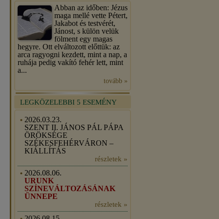
Abban az időben: Jézus
maga mellé vette Pétert,
Jakabot és testvérét,
Jánost, s külön velük
fölment egy magas
hegyre. Ott elváltozott előttük: az
arca ragyogni kezdett, mint a nap, a
ruhája pedig vakító fehér lett, mint
a...
tovább »
LEGKÖZELEBBI 5 ESEMÉNY
2026.03.23.
SZENT II. JÁNOS PÁL PÁPA
ÖRÖKSÉGE
SZÉKESFEHÉRVÁRON –
KIÁLLÍTÁS
részletek »
2026.08.06.
URUNK
SZÍNEVÁLTOZÁSÁNAK
ÜNNEPE
részletek »
2026.08.15.