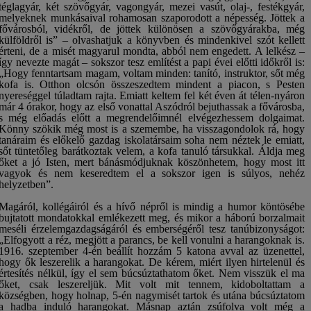
téglagyár, két szövőgyár, vagongyár, mezei vasút, olaj-, festékgyár,
melyeknek munkásaival rohamosan szaporodott a népesség. Jöttek a
fővárosból, vidékről, de jöttek különösen a szövőgyárakba, még
külföldről is” – olvashatjuk a könyvben és mindenkivel szót kellett
érteni, de a misét magyarul mondta, abból nem engedett. A lelkész –
így nevezte magát – sokszor tesz említést a papi évei előtti időkről is:
„Hogy fenntartsam magam, voltam minden: tanító, instruktor, sőt még
kofa is. Otthon olcsón összeszedtem mindent a piacon, s Pesten
nyereséggel túladtam rajta. Emiatt keltem fel két éven át télen-nyáron
már 4 órakor, hogy az első vonattal Aszódról bejuthassak a fővárosba,
s még előadás előtt a megrendelőimnél elvégezhessem dolgaimat.
Könny szökik még most is a szemembe, ha visszagondolok rá, hogy
tanáraim és előkelő gazdag iskolatársaim soha nem néztek le emiatt,
sőt tüntetőleg barátkoztak velem, a kofa tanuló társukkal. Áldja meg
őket a jó Isten, mert bánásmódjuknak köszönhetem, hogy most itt
vagyok és nem keseredtem el a sokszor igen is súlyos, nehéz
helyzetben”.
Magáról, kollégáiról és a hívő népről is mindig a humor köntösébe
bujtatott mondatokkal emlékezett meg, és mikor a háború borzalmait
meséli érzelemgazdagságáról és emberségéről tesz tanúbizonyságot:
„Elfogyott a réz, megjött a parancs, be kell vonulni a harangoknak is.
1916. szeptember 4-én beállít hozzám 5 katona avval az üzenettel,
hogy ők leszerelik a harangokat. De kérem, miért ilyen hirtelenül és
értesítés nélkül, így el sem búcsúztathatom őket. Nem visszük el ma
őket, csak leszereljük. Mit volt mit tennem, kidoboltattam a
községben, hogy holnap, 5-én nagymisét tartok és utána búcsúztatom
a hadba induló harangokat. Másnap aztán zsúfolva volt még a