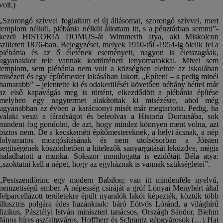
volt.)
„Szorongó szívvel foglaltam el új állásomat, szorongó szívvel, mert
templom nélkül, plébánia nélkül állottam itt, s a pénztárban semmi”-
kezdi HISTORIA DOMUS-át Wimmerth atya, aki Miskolcon
született 1876-ban. Bejegyzései, melyek 1910-től -1954-ig ölelik fel a
plébánia és az ő életének eseményeit, nagyon is életszagúak,
ugyanakkor tele vannak kortörténeti lenyomatokkal. Mivel sem
templom, sem plébánia nem volt a községben eleinte az iskolában
misézett és egy építőmester lakásában lakott. „Építeni – s pedig minél
hamarabb” – jelentette ki és odakerülését követően néhány héttel már
az első kapavágás meg is történt, elkezdődött a plébánia építése
melyben egy nagytermet alakítottak ki misézésre, ahol még
ugyanabban az évben a karácsonyi misét már megtartotta. Pedig, ha
valaki veszi a fáradságot és beleolvas a Historia Domusába, sok
mindent fog gondolni, de azt, hogy mindez könnyen ment volna, azt
biztos nem. De a kecskeméti építőmestereknek, a helyi ácsnak, a nép
folyamatos mozgósításának és nem utolsósorban a Jóisten
segítségének köszönhetően a hitelezők sanyargatását leküzdve, mégis
haladhatott a munka. Sokszor mondogatta is ezidőtájt Béla atya:
„szoktatni kell a népet, hogy az egyháznak is vannak szükségletei”.
„Pestszentlőrinc egy modern Babilon; van itt mindenféle nyelvű,
nemzetiségű ember. A népesség csíráját a gróf Lónyai Menyhért által
felparcellázott területekre épült nyaralók lakói képezték, köztük több
illusztris polgára édes hazánknak: báró Eötvös Lóránd, a világhírű
fizikus, Pásztélyi István miniszteri tanácsos, Országh Sándor, Biehm
János híres aszfaltgyáros, Hoffherr és Schrantz gépgyárosok (…) Hat