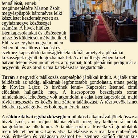
fennállását, ennek
megünneplésére Marton Zsolt
megyéspüspök hároméves lelki
készületet kezdeményezett az
egyházmegye közösségei
számára. A hívek hitüket,
istenkapcsolatukat és közösségük
missziós küldetését mélyíthetik el.
Ehhez az egyházmegye minden
évben öt tematikus előadást és
ezekhez kapcsolódó tanúságtételeket kínál, amelyet a plébániai
közösségek együtt dolgozhatnak fel. Az elmúlt egy évben közel
hatvan településen indult el ez a folyamat, több plébánián pedig már a
negyedik, és az ötödik ima-katekézist is megtartották.
Turán
a negyedik találkozás csapatépítő játékkal indult. A játék után
felidézték az addigi alkalmak legfontosabb gondolatait, utána pedig
dr. Kovács Lajos: Jó hívőnek lenni– Kapcsolat Istennel című
előadását hallgatták meg. A kiscsoportos beszélgetés során
mindenkinek lehetősége volt átgondolni a saját istenkapcsolatát, majd
rövid megosztás és közös ima zárta a találkozást. A résztvevők ismét
lélekben gazdagodva és boldogan tértek haza.
A
rákóczifalvai egyházközségben
pünkösd alkalmával jöttek össze a
hívek ismét, amit májusi litánia előzött meg, így kellően rá tudtak
hangolódni az alkalomra. A tanítás során a következő gondolatok
merültek fel bennük: Lajos atya katekézise is a mai kor emberének
szól, érthetően és világosan számol be Istenhez kötődő dinamikus