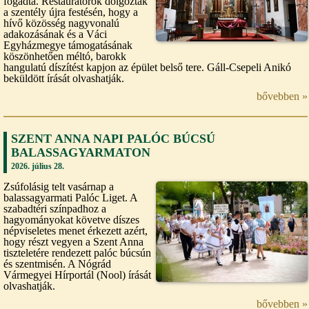
fogadta. Restaurátorok dolgoztak
a szentély újra festésén, hogy a
hívő közösség nagyvonalú
adakozásának és a Váci
Egyházmegye támogatásának
köszönhetően méltó, barokk
hangulatú díszítést kapjon az épület belső tere. Gáll-Csepeli Anikó
beküldött írását olvashatják.
bővebben »
SZENT ANNA NAPI PALÓC BÚCSÚ
BALASSAGYARMATON
2026. július 28.
Zsúfolásig telt vasárnap a
balassagyarmati Palóc Liget. A
szabadtéri színpadhoz a
hagyományokat követve díszes
népviseletes menet érkezett azért,
hogy részt vegyen a Szent Anna
tiszteletére rendezett palóc búcsún
és szentmisén. A Nógrád
Vármegyei Hírportál (Nool) írását
olvashatják.
bővebben »