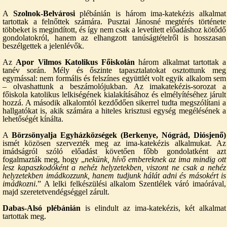
A
Szolnok-Belvárosi
plébánián is három ima-katekézis alkalmat
tartottak a felnőttek számára. Pusztai Jánosné megtérés története
többeket is megindított, és így nem csak a levetített előadáshoz kötődő
gondolatokról, hanem az elhangzott tanúságtételről is hosszasan
beszélgettek a jelenlévők.
Az
Apor Vilmos Katolikus Főiskolán
három alkalmat tartottak a
tanév során. Mély és őszinte tapasztalatokat osztottunk meg
egymással: nem formális és felszínes együttlét volt egyik alkalom sem
– olvashattunk a beszámolójukban. Az imakatekézis-sorozat a
főiskola katolikus lelkiségének kialakításához és elmélyítéséhez járult
hozzá. A második alkalomtól kezdődően sikerrel tudta megszólítani a
hallgatókat is, akik számára a hiteles krisztusi egység megélésének a
lehetőségét kínálta.
A
Börzsönyalja Egyházközségek (Berkenye, Nógrád, Diósjenő)
ismét közösen szervezték meg az ima-katekézis alkalmukat. Az
imádságról szóló előadást követően főbb gondolatként azt
fogalmazták meg, hogy „
nekünk, hívő embereknek az ima mindig ott
lesz kapaszkodóként a nehéz helyzetekben, viszont ne csak a nehéz
helyzetekben imádkozzunk, hanem tudjunk hálát adni és másokért is
imádkozni
.” A lelki felkészülési alkalom Szentlélek váró imaórával,
majd szeretetvendégséggel zárult.
Dabas-Alsó plébánián
is elindult az ima-katekézis, két alkalmat
tartottak meg.