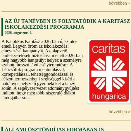
bővebben »
AZ ÚJ TANÉVBEN IS FOLYTATÓDIK A KARITÁSZ
ISKOLAKEZDÉSI PROGRAMJA
2026. augusztus 4.
A Katolikus Karitász 2026-ban új szintre
emeli Legyen öröm az iskolakezdés!
elnevezésű kampányát. Az alapvető
tanfelszerelések biztosítása mellett 2026-ban
még nagyobb hangsúlyt helyez a személyre
szabott, hosszú távú esélyteremtésre. A
Lépcsőfok program mentorálással,
korrepetálással, tehetséggondozással és
célzott természetbeni segítséggel kíséri a
hátrányos helyzetű gyermekeket a tanév
során. A segélyszervezet adománygyűjtést
indított, hogy még több rászoruló diákot
támogathasson.
bővebben »
ÁLLAMI ÖSZTÖNDÍJAS FORMÁBAN IS