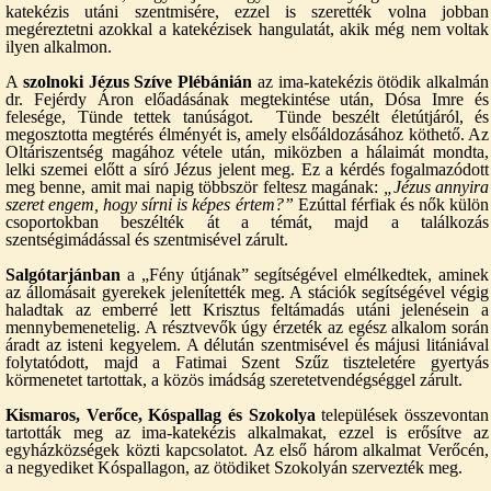
katekézis utáni szentmisére, ezzel is szerették volna jobban
megéreztetni azokkal a katekézisek hangulatát, akik még nem voltak
ilyen alkalmon.
A
szolnoki Jézus Szíve Plébánián
az ima-katekézis ötödik alkalmán
dr. Fejérdy Áron előadásának megtekintése után, Dósa Imre és
felesége, Tünde tettek tanúságot. Tünde beszélt életútjáról, és
megosztotta megtérés élményét is, amely elsőáldozásához köthető. Az
Oltáriszentség magához vétele után, miközben a hálaimát mondta,
lelki szemei előtt a síró Jézus jelent meg. Ez a kérdés fogalmazódott
meg benne, amit mai napig többször feltesz magának:
„Jézus annyira
szeret engem, hogy sírni is képes értem?”
Ezúttal férfiak és nők külön
csoportokban beszélték át a témát, majd a találkozás
szentségimádással és szentmisével zárult.
Salgótarjánban
a „Fény útjának” segítségével elmélkedtek, aminek
az állomásait gyerekek jelenítették meg. A stációk segítségével végig
haladtak az emberré lett Krisztus feltámadás utáni jelenésein a
mennybemenetelig. A résztvevők úgy érzeték az egész alkalom során
áradt az isteni kegyelem. A délután szentmisével és májusi litániával
folytatódott, majd a Fatimai Szent Szűz tiszteletére gyertyás
körmenetet tartottak, a közös imádság szeretetvendégséggel zárult.
Kismaros, Verőce, Kóspallag és Szokolya
települések összevontan
tartották meg az ima-katekézis alkalmakat, ezzel is erősítve az
egyházközségek közti kapcsolatot. Az első három alkalmat Verőcén,
a negyediket Kóspallagon, az ötödiket Szokolyán szervezték meg.