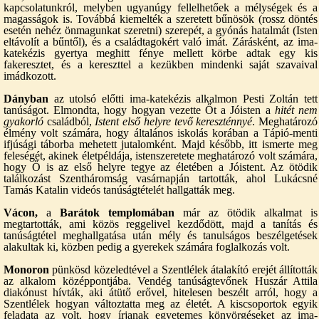
kapcsolatunkról, melyben ugyanúgy fellelhetőek a mélységek és a
magasságok is. Továbbá kiemelték a szeretett bűnösök (rossz döntés
esetén nehéz önmagunkat szeretni) szerepét, a gyónás hatalmát (Isten
eltávolít a bűntől), és a családtagokért való imát. Zárásként, az ima-
katekézis gyertya meghitt fénye mellett körbe adtak egy kis
fakeresztet, és a kereszttel a kezükben mindenki saját szavaival
imádkozott.
Dányban
az utolsó előtti ima-katekézis alkalmon Pesti Zoltán tett
tanúságot. Elmondta, hogy hogyan vezette Őt a Jóisten a
hitét nem
gyakorló
családból,
Istent első helyre tevő kereszténnyé
. Meghatározó
élmény volt számára, hogy általános iskolás korában a Tápió-menti
ifjúsági táborba mehetett jutalomként. Majd később, itt ismerte meg
feleségét, akinek életpéldája, istenszeretete meghatározó volt számára,
hogy Ő is az első helyre tegye az életében a Jóistent. Az ötödik
találkozást Szentháromság vasárnapján tartották, ahol Lukácsné
Tamás Katalin videós tanúságtételét hallgatták meg.
Vácon,
a
Barátok templomában
már az ötödik alkalmat is
megtartották, ami közös reggelivel kezdődött, majd a tanítás és
tanúságtétel meghallgatása után mély és tanulságos beszélgetések
alakultak ki, közben pedig a gyerekek számára foglalkozás volt.
Monoron
pünkösd közeledtével a Szentlélek átalakító erejét állították
az alkalom középpontjába. Vendég tanúságtevőnek Huszár Attila
diakónust hívták, aki átütő erővel, hitelesen beszélt arról, hogy a
Szentlélek hogyan változtatta meg az életét. A kiscsoportok egyik
feladata az volt, hogy írjanak egyetemes könyörgéseket az ima-