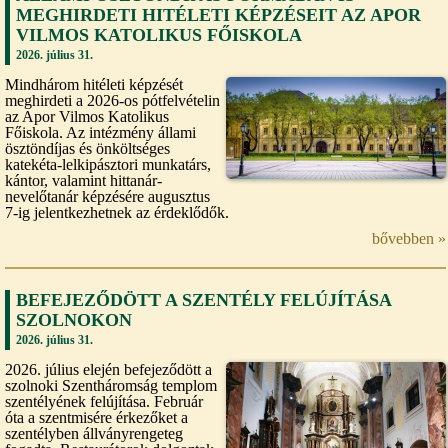
MEGHIRDETI HITÉLETI KÉPZÉSEIT AZ APOR
VILMOS KATOLIKUS FŐISKOLA
2026. július 31.
Mindhárom hitéleti képzését
meghirdeti a 2026-os pótfelvételin
az Apor Vilmos Katolikus
Főiskola. Az intézmény állami
ösztöndíjas és önköltséges
katekéta-lelkipásztori munkatárs,
kántor, valamint hittanár-
nevelőtanár képzésére augusztus
7-ig jelentkezhetnek az érdeklődők.
bővebben »
BEFEJEZŐDÖTT A SZENTÉLY FELÚJÍTÁSA
SZOLNOKON
2026. július 31.
2026. július elején befejeződött a
szolnoki Szentháromság templom
szentélyének felújítása. Február
óta a szentmisére érkezőket a
szentélyben állványrengeteg