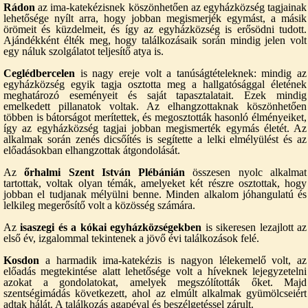
Rádon
az ima-katekézisnek köszönhetően az egyházközség tagjainak
lehetősége nyílt arra, hogy jobban megismerjék egymást, a másik
örömeit és küzdelmeit, és így az egyházközség is erősödni tudott.
Ajándékként élték meg, hogy találkozásaik során mindig jelen volt
egy náluk szolgálatot teljesítő atya is.
Ceglédbercelen
is nagy ereje volt a tanúságtételeknek: mindig az
egyházközség egyik tagja osztotta meg a hallgatósággal életének
meghatározó eseményeit és saját tapasztalatait. Ezek mindig
emelkedett pillanatok voltak. Az elhangzottaknak köszönhetően
többen is bátorságot merítettek, és megosztották hasonló élményeiket,
így az egyházközség tagjai jobban megismerték egymás életét. Az
alkalmak során zenés dicsőítés is segítette a lelki elmélyülést és az
előadásokban elhangzottak átgondolását.
Az
őrhalmi Szent István Plébánián
összesen nyolc alkalmat
tartottak, voltak olyan témák, amelyeket két részre osztottak, hogy
jobban el tudjanak mélyülni benne. Minden alkalom jóhangulatú és
lelkileg megerősítő volt a közösség számára.
Az
isaszegi és a kókai egyházközségekben
is sikeresen lezajlott az
első év, izgalommal tekintenek a jövő évi találkozások felé.
Kosdon
a harmadik ima-katekézis is nagyon lélekemelő volt, az
előadás megtekintése alatt lehetősége volt a híveknek lejegyzetelni
azokat a gondolatokat, amelyek megszólították őket. Majd
szentségimádás következett, ahol az elmúlt alkalmak gyümölcseiért
adtak hálát. A találkozás agapéval és beszélgetéssel zárult.