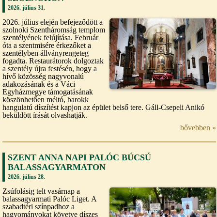
2026. július 31.
2026. július elején befejeződött a
szolnoki Szentháromság templom
szentélyének felújítása. Február
óta a szentmisére érkezőket a
szentélyben állványrengeteg
fogadta. Restaurátorok dolgoztak
a szentély újra festésén, hogy a
hívő közösség nagyvonalú
adakozásának és a Váci
Egyházmegye támogatásának
köszönhetően méltó, barokk
hangulatú díszítést kapjon az épület belső tere. Gáll-Csepeli Anikó
beküldött írását olvashatják.
bővebben »
SZENT ANNA NAPI PALÓC BÚCSÚ
BALASSAGYARMATON
2026. július 28.
Zsúfolásig telt vasárnap a
balassagyarmati Palóc Liget. A
szabadtéri színpadhoz a
hagyományokat követve díszes