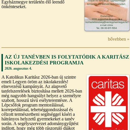
Egyházmegye területén élő leendő
önkénteseket.
bővebben »
AZ ÚJ TANÉVBEN IS FOLYTATÓDIK A KARITÁSZ
ISKOLAKEZDÉSI PROGRAMJA
2026. augusztus 4.
A Katolikus Karitász 2026-ban új szintre
emeli Legyen öröm az iskolakezdés!
elnevezésű kampányát. Az alapvető
tanfelszerelések biztosítása mellett 2026-ban
még nagyobb hangsúlyt helyez a személyre
szabott, hosszú távú esélyteremtésre. A
Lépcsőfok program mentorálással,
korrepetálással, tehetséggondozással és
célzott természetbeni segítséggel kíséri a
hátrányos helyzetű gyermekeket a tanév
során. A segélyszervezet adománygyűjtést
indított, hogy még több rászoruló diákot