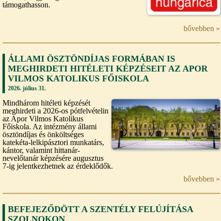
támogathasson.
bővebben »
ÁLLAMI ÖSZTÖNDÍJAS FORMÁBAN IS
MEGHIRDETI HITÉLETI KÉPZÉSEIT AZ APOR
VILMOS KATOLIKUS FŐISKOLA
2026. július 31.
Mindhárom hitéleti képzését
meghirdeti a 2026-os pótfelvételin
az Apor Vilmos Katolikus
Főiskola. Az intézmény állami
ösztöndíjas és önköltséges
katekéta-lelkipásztori munkatárs,
kántor, valamint hittanár-
nevelőtanár képzésére augusztus
7-ig jelentkezhetnek az érdeklődők.
bővebben »
BEFEJEZŐDÖTT A SZENTÉLY FELÚJÍTÁSA
SZOLNOKON