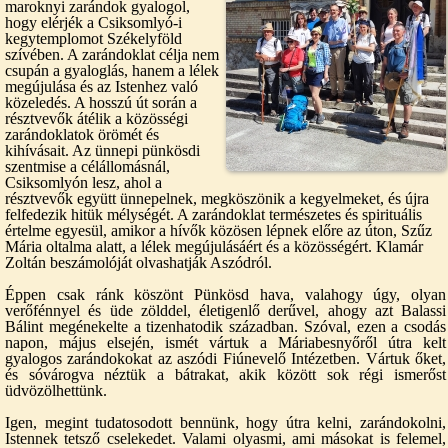
maroknyi zarándok gyalogol,
hogy elérjék a Csiksomlyó-i
kegytemplomot Székelyföld
szívében. A zarándoklat célja nem
csupán a gyaloglás, hanem a lélek
megújulása és az Istenhez való
közeledés. A hosszú út során a
résztvevők átélik a közösségi
zarándoklatok örömét és
kihívásait. Az ünnepi pünkösdi
szentmise a célállomásnál,
Csiksomlyón lesz, ahol a
résztvevők együtt ünnepelnek, megköszönik a kegyelmeket, és újra
felfedezik hitük mélységét. A zarándoklat természetes és spirituális
értelme egyesül, amikor a hívők közösen lépnek előre az úton, Szűz
Mária oltalma alatt, a lélek megújulásáért és a közösségért. Klamár
Zoltán beszámolóját olvashatják Aszódról.
Éppen csak ránk köszönt Pünkösd hava, valahogy úgy, olyan
verőfénnyel és üde zölddel, életigenlő derűvel, ahogy azt Balassi
Bálint megénekelte a tizenhatodik században. Szóval, ezen a csodás
napon, május elsején, ismét vártuk a Máriabesnyőről útra kelt
gyalogos zarándokokat az aszódi Fiúnevelő Intézetben. Vártuk őket,
és sóvárogva néztük a bátrakat, akik között sok régi ismerőst
üdvözölhettünk.
Igen, megint tudatosodott bennünk, hogy útra kelni, zarándokolni,
Istennek tetsző cselekedet. Valami olyasmi, ami másokat is felemel,