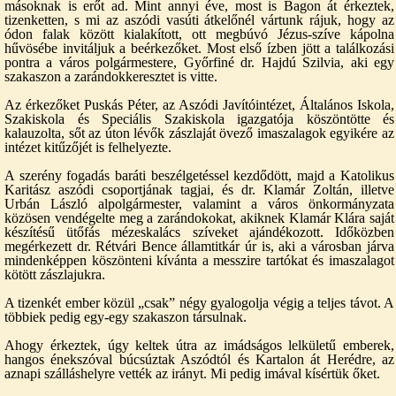
másoknak is erőt ad. Mint annyi éve, most is Bagon át érkeztek,
tizenketten, s mi az aszódi vasúti átkelőnél vártunk rájuk, hogy az
ódon falak között kialakított, ott megbúvó Jézus-szíve kápolna
hűvösébe invitáljuk a beérkezőket. Most első ízben jött a találkozási
pontra a város polgármestere, Győrfiné dr. Hajdú Szilvia, aki egy
szakaszon a zarándokkeresztet is vitte.
Az érkezőket Puskás Péter, az Aszódi Javítóintézet, Általános Iskola,
Szakiskola és Speciális Szakiskola igazgatója köszöntötte és
kalauzolta, sőt az úton lévők zászlaját övező imaszalagok egyikére az
intézet kitűzőjét is felhelyezte.
A szerény fogadás baráti beszélgetéssel kezdődött, majd a Katolikus
Karitász aszódi csoportjának tagjai, és dr. Klamár Zoltán, illetve
Urbán László alpolgármester, valamint a város önkormányzata
közösen vendégelte meg a zarándokokat, akiknek Klamár Klára saját
készítésű ütőfás mézeskalács szíveket ajándékozott. Időközben
megérkezett dr. Rétvári Bence államtitkár úr is, aki a városban járva
mindenképpen köszönteni kívánta a messzire tartókat és imaszalagot
kötött zászlajukra.
A tizenkét ember közül „csak” négy gyalogolja végig a teljes távot. A
többiek pedig egy-egy szakaszon társulnak.
Ahogy érkeztek, úgy keltek útra az imádságos lelkületű emberek,
hangos énekszóval búcsúztak Aszódtól és Kartalon át Herédre, az
aznapi szálláshelyre vették az irányt. Mi pedig imával kísértük őket.