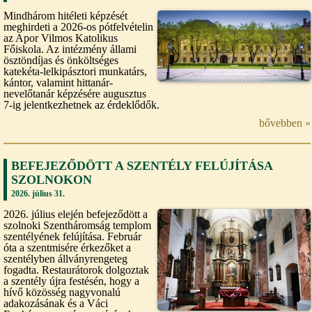
Mindhárom hitéleti képzését
meghirdeti a 2026-os pótfelvételin
az Apor Vilmos Katolikus
Főiskola. Az intézmény állami
ösztöndíjas és önköltséges
katekéta-lelkipásztori munkatárs,
kántor, valamint hittanár-
nevelőtanár képzésére augusztus
7-ig jelentkezhetnek az érdeklődők.
bővebben »
BEFEJEZŐDÖTT A SZENTÉLY FELÚJÍTÁSA
SZOLNOKON
2026. július 31.
2026. július elején befejeződött a
szolnoki Szentháromság templom
szentélyének felújítása. Február
óta a szentmisére érkezőket a
szentélyben állványrengeteg
fogadta. Restaurátorok dolgoztak
a szentély újra festésén, hogy a
hívő közösség nagyvonalú
adakozásának és a Váci