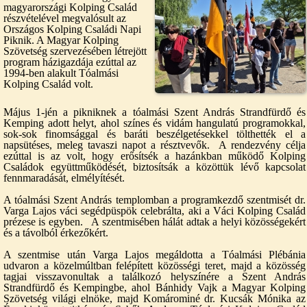
magyarországi Kolping Család
részvételével megvalósult az
Országos Kolping Családi Napi
Piknik. A Magyar Kolping
Szövetség szervezésében létrejött
program házigazdája ezúttal az
1994-ben alakult Tóalmási
Kolping Család volt.
Május 1-jén a pikniknek a tóalmási Szent András Strandfürdő és
Kemping adott helyt, ahol színes és vidám hangulatú programokkal,
sok-sok finomsággal és baráti beszélgetésekkel tölthették el a
napsütéses, meleg tavaszi napot a résztvevők. A rendezvény célja
ezúttal is az volt, hogy erősítsék a hazánkban működő Kolping
Családok együttműködését, biztosítsák a közöttük lévő kapcsolat
fennmaradását, elmélyítését.
A tóalmási Szent András templomban a programkezdő szentmisét dr.
Varga Lajos váci segédpüspök celebrálta, aki a Váci Kolping Család
prézese is egyben. A szentmisében hálát adtak a helyi közösségekért
és a távolból érkezőkért.
A szentmise után Varga Lajos megáldotta a Tóalmási Plébánia
udvaron a közelmúltban felépített közösségi teret, majd a közösség
tagjai visszavonultak a találkozó helyszínére a Szent András
Strandfürdő és Kempingbe, ahol Bánhidy Vajk a Magyar Kolping
Szövetség világi elnöke, majd Komárominé dr. Kucsák Mónika az