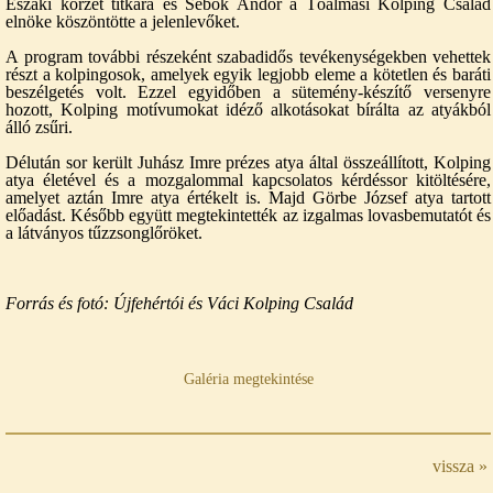
Északi körzet titkára és Sebők Andor a Tóalmási Kolping Család
elnöke köszöntötte a jelenlevőket.
A program további részeként szabadidős tevékenységekben vehettek
részt a kolpingosok, amelyek egyik legjobb eleme a kötetlen és baráti
beszélgetés volt. Ezzel egyidőben a sütemény-készítő versenyre
hozott, Kolping motívumokat idéző alkotásokat bírálta az atyákból
álló zsűri.
Délután sor került Juhász Imre prézes atya által összeállított, Kolping
atya életével és a mozgalommal kapcsolatos kérdéssor kitöltésére,
amelyet aztán Imre atya értékelt is. Majd Görbe József atya tartott
előadást. Később együtt megtekintették az izgalmas lovasbemutatót és
a látványos tűzzsonglőröket.
Forrás és fotó: Újfehértói és Váci Kolping Család
Galéria megtekintése
vissza »