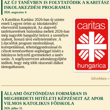
AZ ÚJ TANÉVBEN IS FOLYTATÓDIK A KARITÁSZ
ISKOLAKEZDÉSI PROGRAMJA
2026. augusztus 4.
A Katolikus Karitász 2026-ban új szintre
emeli Legyen öröm az iskolakezdés!
elnevezésű kampányát. Az alapvető
tanfelszerelések biztosítása mellett 2026-ban
még nagyobb hangsúlyt helyez a személyre
szabott, hosszú távú esélyteremtésre. A
Lépcsőfok program mentorálással,
korrepetálással, tehetséggondozással és
célzott természetbeni segítséggel kíséri a
hátrányos helyzetű gyermekeket a tanév
során. A segélyszervezet adománygyűjtést
indított, hogy még több rászoruló diákot
támogathasson.
bővebben »
ÁLLAMI ÖSZTÖNDÍJAS FORMÁBAN IS
MEGHIRDETI HITÉLETI KÉPZÉSEIT AZ APOR
VILMOS KATOLIKUS FŐISKOLA
2026. július 31.