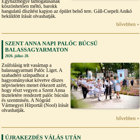
Egyházmegye támogatásának
köszönhetően méltó, barokk
hangulatú díszítést kapjon az épület belső tere. Gáll-Csepeli Anikó
beküldött írását olvashatják.
bővebben »
SZENT ANNA NAPI PALÓC BÚCSÚ
BALASSAGYARMATON
2026. július 28.
Zsúfolásig telt vasárnap a
balassagyarmati Palóc Liget. A
szabadtéri színpadhoz a
hagyományokat követve díszes
népviseletes menet érkezett azért,
hogy részt vegyen a Szent Anna
tiszteletére rendezett palóc búcsún
és szentmisén. A Nógrád
Vármegyei Hírportál (Nool) írását
olvashatják.
bővebben »
ÚJRAKEZDÉS VÁLÁS UTÁN