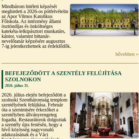
Mindhárom hitéleti képzését
meghirdeti a 2026-os pótfelvételin
az Apor Vilmos Katolikus
Főiskola. Az intézmény állami
ösztöndíjas és önköltséges
katekéta-lelkipásztori munkatárs,
kántor, valamint hittanár-
nevelőtanár képzésére augusztus
7-ig jelentkezhetnek az érdeklődők.
bővebben »
BEFEJEZŐDÖTT A SZENTÉLY FELÚJÍTÁSA
SZOLNOKON
2026. július 31.
2026. július elején befejeződött a
szolnoki Szentháromság templom
szentélyének felújítása. Február
óta a szentmisére érkezőket a
szentélyben állványrengeteg
fogadta. Restaurátorok dolgoztak
a szentély újra festésén, hogy a
hívő közösség nagyvonalú
adakozásának és a Váci