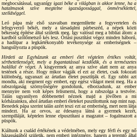
megbocsátással, ugyanígy
igazi béke a világban is akkor lenne, ha a
hatalmasok szíve megtelne igazságossággal, önmérséklettel,
szelídséggel.
Leó pápa már első szavaiban megemlítette a fegyvertelen és
lefegyverző békét, mely a társadalmi párbeszéd, a népek közti
békesség építése által születik meg. Így valósul meg a bibliai álom: a
kardból szőlőmetsző kés lesz. Óriási pusztítást végez minden háború,
a hadiipar a legkártékonyabb tevékenysége az emberiségnek –
hangsúlyozta a püspök.
Hirdeti az Egyházunk az emberi élet végtelen értékes voltát,
sérthetetlenségét, mely a fogantatással kezdődik, és a természetes
halállal ér véget.
A kisgyermek az anya szíve alatt nem az anya
testének a része. Hogy mikor vágják el ezt az életet, csak fokozati
különbség, ugyanazt az ártatlan életet pusztítják el. Egy rabbi azt
mondta, aki megment egy embert, egy egész világot ment meg. Ha a
rabszolgaság szörnyűségére gondolunk, elborzadunk, az ember
mennyire nem volt képes felismerni, hogy a rabszolga a testvére.
Talán ugyanilyen döbbenettel néznek majd a jövőben a mi
kórházainkra, ahol ártatlan emberi életeket pusztítottunk nap mint nap.
Benedek pápa szerint talán azért teszi ezt az emberiség, mert nem látja
mindezt. Ha az orvos, az édesanya látná a gyermek kezét,
szempilláját, képtelen lenne elpusztítani a magzatot – fogalmazott a
püspök.
Kiáltunk a család értékének a védelmében, mely egy férfi és egy nő
házasságából születik, nem emberi intézmény, hanem a teremtő által