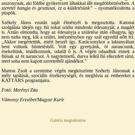
asszonynak, aki földbe gyökerezett lábakkal állt megdöbbenésében.
A
szeretet hangja és gesztusai, ez a küldetésünk”
– nyomatékosította a
püspök.
Székely János ezután saját élményét is megosztotta. Katonai
szolgálata idején egy fiú sokat szidta mindenki édesanyját, a magáét
is. Aztán elmondta, hogy az édesanyja a születése után elhagyta, így
nem tudta meg, kik a szülei, intézményben egy szál egyedül nőtt fel.
„Akkor megértettük, miért beszél így. Karácsonykor a laktanyában
bent voltunk büntetésből. Volt egy gyertyánk, öt narancsunk,
énekeltünk, imádkoztunk, odaült ő is. A végén odaadtuk ennek a
fiúnak az öt narancsot. A nagytermetű, durva lelkű fiú elkezdett sírni,
mert soha nem kapott szeretetből ajándékot.”
Marton Zsolt a szentmise végén megköszönte Székely Jánosnak a
mély tanítását, szociális érzékenységét, és meghívta az embereket a
KATTÁRS programjaira.
Fotó: Merényi Zita
Vámossy Erzsébet/Magyar Kurír
Galéria megtekintése