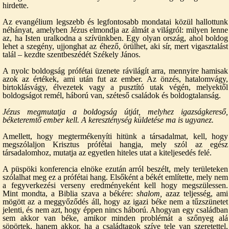
hirdette.
Az evangélium legszebb és legfontosabb mondatai közül hallottunk
néhányat, amelyben Jézus elmondja az álmát a világról: milyen lenne
az, ha Isten uralkodna a szívünkben. Egy olyan ország, ahol boldog
lehet a szegény, ujjonghat az éhező, örülhet, aki sír, mert vigasztalást
talál – kezdte szentbeszédét Székely János.
A nyolc boldogság prófétai üzenete rávilágít arra, mennyire hamisak
azok az értékek, ami után fut az ember. Az önzés, hatalomvágy,
birtoklásvágy, élvezetek vagy a pusztító utak végén, melyektől
boldogságot remél, háború van, széteső családok és boldogtalanság.
Jézus megmutatja a boldogság útját, melyhez igazságkereső,
béketeremtő ember kell. A kereszténység küldetése ma is ugyanez.
Amellett, hogy megtermékenyíti hitünk a társadalmat, kell, hogy
megszólaljon Krisztus prófétai hangja, mely szól az egész
társadalomhoz, mutatja az egyetlen hiteles utat a kiteljesedés felé.
A püspöki konferencia elnöke ezután arról beszélt, mely területeken
szólalhat meg ez a prófétai hang. Elsőként a békét említette, mely nem
a fegyverkezési verseny eredményeként kell hogy megszülessen.
Mint mondta, a Biblia szava a békére:
shalom,
azaz teljesség, ami
mögött az a meggyőződés áll, hogy az igazi béke nem a tűzszünetet
jelenti, és nem azt, hogy éppen nincs háború. Ahogyan egy családban
sem akkor van béke, amikor minden problémát a szőnyeg alá
söpörtek, hanem akkor, ha a családtagok szíve tele van szeretettel,