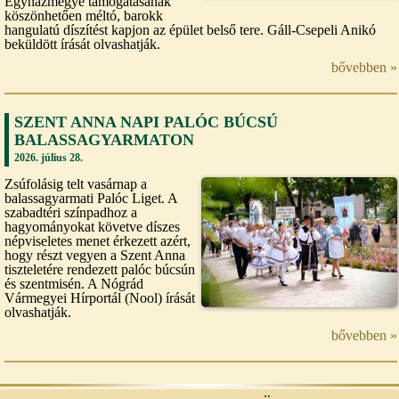
Egyházmegye támogatásának
köszönhetően méltó, barokk
hangulatú díszítést kapjon az épület belső tere. Gáll-Csepeli Anikó
beküldött írását olvashatják.
bővebben »
SZENT ANNA NAPI PALÓC BÚCSÚ
BALASSAGYARMATON
2026. július 28.
Zsúfolásig telt vasárnap a
balassagyarmati Palóc Liget. A
szabadtéri színpadhoz a
hagyományokat követve díszes
népviseletes menet érkezett azért,
hogy részt vegyen a Szent Anna
tiszteletére rendezett palóc búcsún
és szentmisén. A Nógrád
Vármegyei Hírportál (Nool) írását
olvashatják.
bővebben »