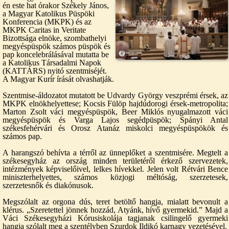
én este hat órakor Székely János,
a Magyar Katolikus Püspöki
Konferencia (MKPK) és az
MKPK Caritas in Veritate
Bizottsága elnöke, szombathelyi
megyéspüspök számos püspök és
pap koncelebrálásával mutatta be
a Katolikus Társadalmi Napok
(KATTÁRS) nyitó szentmiséjét.
A Magyar Kurír írását olvashatják.
Szentmise-áldozatot mutatott be Udvardy György veszprémi érsek, az
MKPK elnökhelyettese; Kocsis Fülöp hajdúdorogi érsek-metropolita;
Marton Zsolt váci megyéspüspök, Beer Miklós nyugalmazott váci
megyéspüspök és Varga Lajos segédpüspök; Spányi Antal
székesfehérvári és Orosz Atanáz miskolci megyéspüspökök és
számos pap.
A harangszó behívta a térről az ünneplőket a szentmisére. Megtelt a
székesegyház az ország minden területéről érkező szervezetek,
intézmények képviselőivel, lelkes hívekkel. Jelen volt Rétvári Bence
miniszterhelyettes, számos közjogi méltóság, szerzetesek,
szerzetesnők és diakónusok.
Megszólalt az orgona dús, teret betöltő hangja, mialatt bevonult a
klérus. „Szeretettel jönnek hozzád, Atyánk, hívő gyermekid.” Majd a
Váci Székesegyházi Kórusiskolája tagjanak csilingelő gyermeki
hangja szólalt meg a szentélyben Szurdok Ildikó karnagy vezetésével.