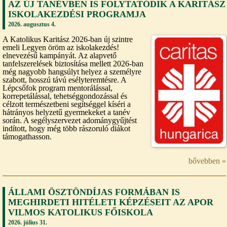
AZ ÚJ TANÉVBEN IS FOLYTATÓDIK A KARITÁSZ
ISKOLAKEZDÉSI PROGRAMJA
2026. augusztus 4.
A Katolikus Karitász 2026-ban új szintre
emeli Legyen öröm az iskolakezdés!
elnevezésű kampányát. Az alapvető
tanfelszerelések biztosítása mellett 2026-ban
még nagyobb hangsúlyt helyez a személyre
szabott, hosszú távú esélyteremtésre. A
Lépcsőfok program mentorálással,
korrepetálással, tehetséggondozással és
célzott természetbeni segítséggel kíséri a
hátrányos helyzetű gyermekeket a tanév
során. A segélyszervezet adománygyűjtést
indított, hogy még több rászoruló diákot
támogathasson.
bővebben »
ÁLLAMI ÖSZTÖNDÍJAS FORMÁBAN IS
MEGHIRDETI HITÉLETI KÉPZÉSEIT AZ APOR
VILMOS KATOLIKUS FŐISKOLA
2026. július 31.