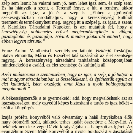
szép sem lenni; ha valami nem jó, nem lehet igaz sem, és szép sem.
És ha hiányzik a szent, a Teremtő fénye, a hit, a remény, akkor
megsérül az igaz, a jó és a szép is. „Ebben a gyönyörű
székesegyházban csodálhatjuk, hogy a kereszténység kultúrát
teremtett és termékenyített meg, ragyog itt a szépség, az igaz, a szent.
A Katolikus Társadalmi Napokon is azt mutatjuk fel, hogy
a
kereszténység döbbenetes erővel megtermékenyítette a világot,
gazdagította és gazdagítja. Hívunk minden jóakaratú embert, hogy
ebben legyen társunk.”
Franz Anton Maulbertsch szentélyben látható
Vizitáció
freskójára
utalva elmondta, Mária és Erzsébet találkozásából az élet szentsége
ragyog. A kereszténység társadalmi tanításának középpontjában
mindenekelőtt a család, az élet szentsége és kultúrája áll.
Azért imádkozunk a szentmisében, hogy az igaz, a szép, a jó tudjon a
mai magyar társadalomban is összeölelkezni, és építhessük együtt az
élet kultúráját, Isten országát, amit Jézus a nyolc boldogságban
megálmodott.”
A békességszerzők a te gyermekeid; add, hogy megvalósítsuk azt az
igazságosságot, mely egyedül képes biztosítani a tartós és igaz békét –
szólt a könyörgés.
Izajás próféta könyvéből való olvasmány a halál árnyékában élők
nagy öröméről szólt, akiknek terhes igáját összetörte a Megváltó. A
békének nem lesz vége Dávid királyságában – hangzott az ígéret. Az
evangélium Szent Máté könyvéből a nyolc boldogság vigasztalását