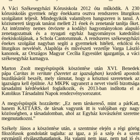
A Váci Székesegyházi Kórusiskola 2012 óta működik. A 230
kórusiskolás gyermek négy énekkarra osztva rendszeres liturgikus
szolgálatot teljesít. Mindegyikük valamilyen hangszeren is tanul. A
közismereti tárgyak tanárai mellett 21 ének és zenetanár tanítja őket.
Az intézmény nemes ötvözete a kodályi hagyományokon alapuló
zenetagozatnak és a nyugati egyház hagyományos katedrálisi
énekiskolájának, a Schola Cantorumnak. A rendszeres székesegyházi
énekes szolgálat nagyban segíti a gyermekek hitéleti, erkölcsi és
liturgikus nevelését. Alapítója és művészeti vezetője Varga László
kanonok, az Országos Magyar Cecília Egyesület igazgatója, a váci
székesegyház karnagya.
Marton Zsolt megyéspüspök köszöntése után XVI. Benedek
pápa
Caritas in veritate (Szeretet az igazságban)
kezdetű apostoli
buzdításáról beszélt, mely rámutat, hogy a krisztusi szeretetnek az
igazságra kell épülnie. Az MKPK ugyanezt a nevet viselő bizottsága
társadalmi kérdésekkel foglalkozik, és 2013-ban indította el a
Katolikus Társadalmi Napok rendezvénysorozatot.
A megyéspüspök hozzátette: „Ez nem társkereső, mint a párKatt,
hanem KATTÁRS, de társak vagyunk itt is valójában egy nagy
közösségben, a társadalomban, ahol az Egyház kovászként szeretne
megmutatkozni.”
Székely János a köszöntése után, a szentmise elején a régi görög
filozófusok gondolatát taglalta: az igaz, a jó a szép és a szent
egymástól elválaszthatatlanok. Ha valami nem igaz, nem tud jó és