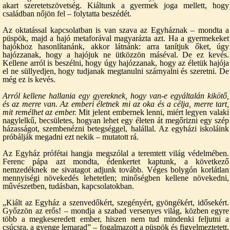
akart szeretetszövetség. Kiáltunk a gyermek joga mellett, hogy
családban nőjön fel – folytatta beszédét.
Az oktatással kapcsolatban is van szava az Egyháznak – mondta a
püspök, majd a hajó metaforával magyarázta azt. Ha a gyermekeket
hajókhoz hasonlítanánk, akkor látnánk: arra tanítjuk őket, úgy
hajózzanak, hogy a hajójuk ne ütközzön máséval. De ez kevés.
Kellene arról is beszélni, hogy úgy hajózzanak, hogy az életük hajója
el ne süllyedjen, hogy tudjanak megtanulni szárnyalni és szeretni. De
még ez is kevés.
Arról kellene hallania egy gyereknek, hogy van-e egyáltalán kikötő,
és az merre van. Az emberi életnek mi az oka és a célja, merre tart,
mit remélhet az ember.
Mit jelent embernek lenni, miért legyen valaki
nagylelkű, becsületes, hogyan lehet egy életen át megőrizni egy szép
házasságot, szembenézni betegséggel, halállal. Az egyházi iskoláink
próbálják megadni ezt nekik – mutatott rá.
Az Egyház prófétai hangja megszólal a teremtett világ védelmében.
Ferenc pápa azt mondta, édenkertet kaptunk, a következő
nemzedéknek ne sivatagot adjunk tovább. Véges bolygón korlátlan
mennyiségi növekedés lehetetlen; minőségben kellene növekedni,
művészetben, tudásban, kapcsolatokban.
„Kiált az Egyház a szenvedőkért, szegényért, gyöngékért, idősekért.
Győzzön az erős! – mondja a szabad versenyes világ, közben egyre
több a megkeseredett ember, hiszen nem tud mindenki feljutni a
csúcsra, a gyenge lemarad” – fogalmazott a püspök és figyelmeztetett,