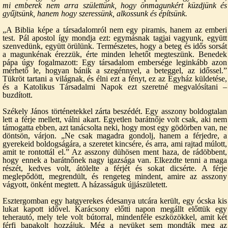
mi emberek nem arra születtünk, hogy önmagunkért küzdjünk és
gyűjtsünk, hanem hogy szeressünk, alkossunk és építsünk.
„A Biblia képe a társadalomról nem egy piramis, hanem az emberi
test. Pál apostol így mondja ezt: egymásnak tagjai vagyunk, együtt
szenvedünk, együtt örülünk. Természetes, hogy a beteg és idős sorsát
a magunkénak érezzük, érte minden lehetőt megteszünk. Benedek
pápa úgy fogalmazott: Egy társadalom embersége leginkább azon
mérhető le, hogyan bánik a szegénnyel, a beteggel, az időssel.”
Tükröt tartani a világnak, és élni ezt a fényt, ez az Egyház küldetése,
és a Katolikus Társadalmi Napok ezt szeretné megvalósítani –
buzdított.
Székely János történetekkel zárta beszédét. Egy asszony boldogtalan
lett a férje mellett, válni akart. Egyetlen barátnője volt csak, aki nem
támogatta ebben, azt tanácsolta neki, hogy most egy gödörben van, ne
döntsön, várjon. „Ne csak magadra gondolj, hanem a férjedre, a
gyerekeid boldogságára, a szeretet kincsére, és arra, ami rajtad múlott,
amit te rontottál el.” Az asszony dühösen ment haza, de rádöbbent,
hogy ennek a barátnőnek nagy igazsága van. Elkezdte tenni a maga
részét, kedves volt, átölelte a férjét és sokat dicsérte. A férje
meglepődött, megrendült, és rengeteg mindent, amire az asszony
vágyott, önként megtett. A házasságuk újjászületett.
Esztergomban egy hatgyerekes édesanya utcára került, egy ócska kis
lukat kapott idővel. Karácsony előtti napon megállt előttük egy
teherautó, mely tele volt bútorral, mindenféle eszközökkel, amit két
férfi bapakolt hozzájuk. Még a nevüket sem mondták meg az