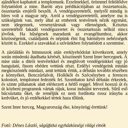
ajándékot kaphatott a templomunk. Érzelmekkel, örömmel feltöltődve
folytatódott a mise. Baróti atya prédikációjában az összetartozás,
összetartás erejéről beszélt. A vendégszeretetről, melyről mindig is
híres volt a magyar nép. Arról a vendégszeretetről, amelyre ma is
szükségünk van, mely által az emberek testvérnek nézik egymást,
nem idegennek, versenytársnak vagy ellenségnek. Krisztus
szeretetéből fakadó vendégszeretet és összetartozás nélkül nincs
jövőnk. Ha hűségesek maradunk az evangéliumhoz, akkor
közösségeink, családjaink és népünk élni fog bármilyen nehézségek
között is. Ezekkel a szavakkal a szívünkben folytatódott a szentmise.
A záróáldás és himnuszok után ereklyehódolat következett, amely
során mindenki átadhatta kérését, köszönetét Szent Imre hercegnek. A
mise után a ditrói testvérekkel és meghívott vendégeinkkel egy jó
hangulatú, finom ebéden vettünk részt. Erdélyi vendégeink miután
megköszönték mindazt, amit tettünk értük, a délután további részében
a környéket, Benczúrfalvát, Hollókőt és Szécsényben a ferences
kolostort, templomot fedezték fel. Szombaton késő délután érkeztek,
és szinte pillanatok alatt elérkezett a hétfő reggel. Mivel hosszú út és
út közbeni programok vártak rájuk, korai indulást terveztek. Sűrű eső
búcsúztatta őket, de reméljük ez nem fordította rossz irányba a
kedvüket, és jó emlékekkel tértek haza tőlünk.
Szent Imre herceg, Magyarország éke, könyörögj érettünk!
Fotó: Dénes László, ságújfalui egyházközségi világi elnö
k