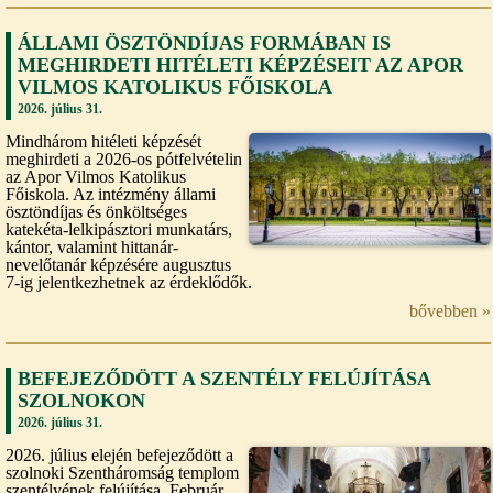
ÁLLAMI ÖSZTÖNDÍJAS FORMÁBAN IS
MEGHIRDETI HITÉLETI KÉPZÉSEIT AZ APOR
VILMOS KATOLIKUS FŐISKOLA
2026. július 31.
Mindhárom hitéleti képzését
meghirdeti a 2026-os pótfelvételin
az Apor Vilmos Katolikus
Főiskola. Az intézmény állami
ösztöndíjas és önköltséges
katekéta-lelkipásztori munkatárs,
kántor, valamint hittanár-
nevelőtanár képzésére augusztus
7-ig jelentkezhetnek az érdeklődők.
bővebben »
BEFEJEZŐDÖTT A SZENTÉLY FELÚJÍTÁSA
SZOLNOKON
2026. július 31.
2026. július elején befejeződött a
szolnoki Szentháromság templom
szentélyének felújítása. Február