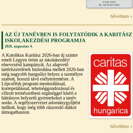
bővebben »
AZ ÚJ TANÉVBEN IS FOLYTATÓDIK A KARITÁSZ
ISKOLAKEZDÉSI PROGRAMJA
2026. augusztus 4.
A Katolikus Karitász 2026-ban új szintre
emeli Legyen öröm az iskolakezdés!
elnevezésű kampányát. Az alapvető
tanfelszerelések biztosítása mellett 2026-ban
még nagyobb hangsúlyt helyez a személyre
szabott, hosszú távú esélyteremtésre. A
Lépcsőfok program mentorálással,
korrepetálással, tehetséggondozással és
célzott természetbeni segítséggel kíséri a
hátrányos helyzetű gyermekeket a tanév
során. A segélyszervezet adománygyűjtést
indított, hogy még több rászoruló diákot
támogathasson.
bővebben »