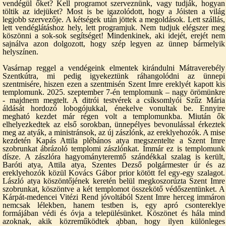
vendégül őket? Kell programot szerveznünk, vagy tudják, hogyan
töltik az idejüket? Most is be igazolódott, hogy a Jóisten a világ
legjobb szervezője. A kétségek után jöttek a megoldások. Lett szállás,
lett vendéglátáshoz hely, lett programjuk. Nem tudjuk elégszer meg
köszönni a sok-sok segítséget! Mindenkinek, aki idejét, erejét nem
sajnálva azon dolgozott, hogy szép legyen az ünnep bármelyik
helyszínen.
Vasárnap reggel a vendégeink elmentek kirándulni Mátraverebély
Szentkútra, mi pedig igyekeztünk ráhangolódni az ünnepi
szentmisére, hiszen ezen a szentmisén Szent Imre ereklyét kapott kis
templomunk. 2025. szeptember 7-én templomunk – nagy örömünkre
- majdnem megtelt. A ditrói testvérek a csíksomlyói Szűz Mária
áldását hordozó lobogójukkal, énekelve vonultak be. Ennyire
megható kezdet már régen volt a templomunkba. Miután ők
elhelyezkedtek az első sorokban, ünnepélyes bevonulással érkeztek
meg az atyák, a ministránsok, az új zászlónk, az ereklyehozók. A mise
kezdetén Kapás Attila plébános atya megszentelte a Szent Imre
szobrunkat ábrázoló templomi zászlónkat. Immár ez is templomunk
dísze. A zászlóra hagyományteremtő szándékkal szalag is került,
Baróti atya, Attila atya, Szentes Dezső polgármester úr és az
ereklyehozók közül Kovács Gábor prior kötött fel egy-egy szalagot.
László atya köszöntőjének keretén belül megkoszorúzta Szent Imre
szobrunkat, köszöntve a két templomot összekötő védőszentünket. A
Kárpát-medencei Vitézi Rend jóvoltából Szent Imre herceg immáron
nemcsak lélekben, hanem testben is, egy apró csontereklye
formájában védi és óvja a településünket. Köszönet és hála mind
azoknak, akik közreműködtek abban, hogy ilyen különleges