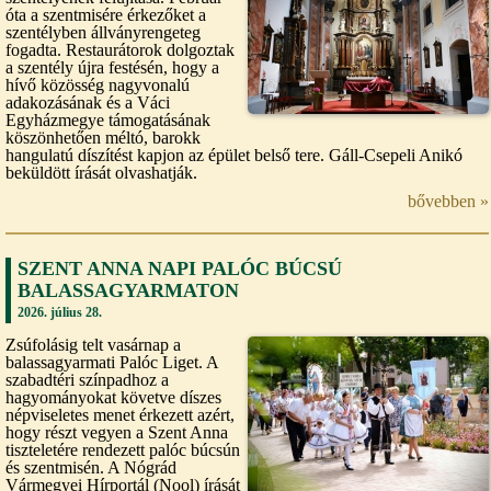
óta a szentmisére érkezőket a
szentélyben állványrengeteg
fogadta. Restaurátorok dolgoztak
a szentély újra festésén, hogy a
hívő közösség nagyvonalú
adakozásának és a Váci
Egyházmegye támogatásának
köszönhetően méltó, barokk
hangulatú díszítést kapjon az épület belső tere. Gáll-Csepeli Anikó
beküldött írását olvashatják.
bővebben »
SZENT ANNA NAPI PALÓC BÚCSÚ
BALASSAGYARMATON
2026. július 28.
Zsúfolásig telt vasárnap a
balassagyarmati Palóc Liget. A
szabadtéri színpadhoz a
hagyományokat követve díszes
népviseletes menet érkezett azért,
hogy részt vegyen a Szent Anna
tiszteletére rendezett palóc búcsún
és szentmisén. A Nógrád
Vármegyei Hírportál (Nool) írását