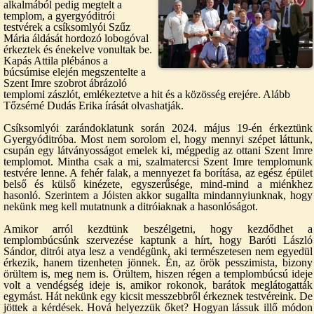
alkalmából pedig megtelt a
templom, a gyergyóditrói
testvérek a csíksomlyói Szűz
Mária áldását hordozó lobogóval
érkeztek és énekelve vonultak be.
Kapás Attila plébános a
búcsúmise elején megszentelte a
Szent Imre szobrot ábrázoló
templomi zászlót, emlékeztetve a hit és a közösség erejére. Alább
Tőzsérné Dudás Erika írását olvashatják.
Csíksomlyói zarándoklatunk során 2024. május 19-én érkeztünk
Gyergyóditróba. Most nem sorolom el, hogy mennyi szépet láttunk,
csupán egy látványosságot emelek ki, mégpedig az ottani Szent Imre
templomot. Mintha csak a mi, szalmatercsi Szent Imre templomunk
testvére lenne. A fehér falak, a mennyezet fa borítása, az egész épület
belső és külső kinézete, egyszerűsége, mind-mind a miénkhez
hasonló. Szerintem a Jóisten akkor sugallta mindannyiunknak, hogy
nekünk meg kell mutatnunk a ditróiaknak a hasonlóságot.
Amikor arról kezdtünk beszélgetni, hogy kezdődhet a
templombúcsúnk szervezése kaptunk a hírt, hogy Baróti László
Sándor, ditrói atya lesz a vendégünk, aki természetesen nem egyedül
érkezik, hanem tizenheten jönnek. Én, az örök pesszimista, bizony
örültem is, meg nem is. Örültem, hiszen régen a templombúcsú ideje
volt a vendégség ideje is, amikor rokonok, barátok meglátogatták
egymást. Hát nekünk egy kicsit messzebbről érkeznek testvéreink. De
jöttek a kérdések. Hová helyezzük őket? Hogyan lássuk illő módon