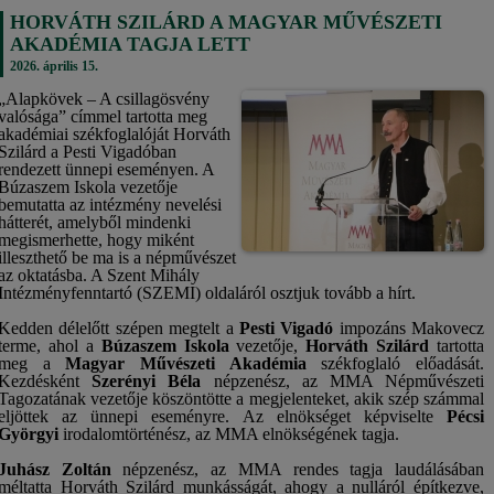
HORVÁTH SZILÁRD A MAGYAR MŰVÉSZETI
AKADÉMIA TAGJA LETT
2026. április 15.
„Alapkövek – A csillagösvény
valósága” címmel tartotta meg
akadémiai székfoglalóját Horváth
Szilárd a Pesti Vigadóban
rendezett ünnepi eseményen. A
Búzaszem Iskola vezetője
bemutatta az intézmény nevelési
hátterét, amelyből mindenki
megismerhette, hogy miként
illeszthető be ma is a népművészet
az oktatásba. A Szent Mihály
Intézményfenntartó (SZEMI) oldaláról osztjuk tovább a hírt.
Kedden délelőtt szépen megtelt a
Pesti Vigadó
impozáns Makovecz
terme, ahol a
Búzaszem Iskola
vezetője,
Horváth Szilárd
tartotta
meg a
Magyar Művészeti Akadémia
székfoglaló előadását.
Kezdésként
Szerényi Béla
népzenész, az MMA Népművészeti
Tagozatának vezetője köszöntötte a megjelenteket, akik szép számmal
eljöttek az ünnepi eseményre. Az elnökséget képviselte
Pécsi
Györgyi
irodalomtörténész, az MMA elnökségének tagja.
Juhász Zoltán
népzenész, az MMA rendes tagja laudálásában
méltatta Horváth Szilárd munkásságát, ahogy a nulláról építkezve,