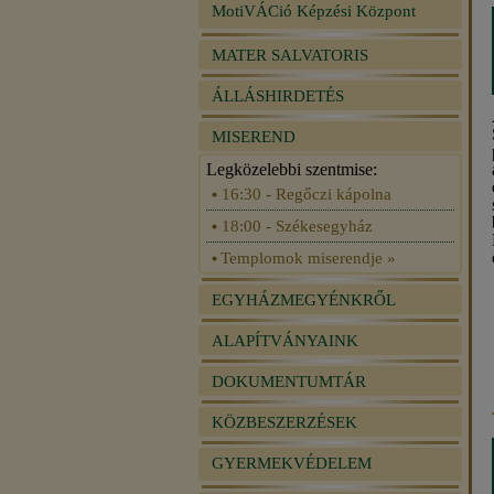
MotiVÁCió Képzési Központ
MATER SALVATORIS
ÁLLÁSHIRDETÉS
MISEREND
Legközelebbi szentmise:
16:30 - Regőczi kápolna
18:00 - Székesegyház
Templomok miserendje »
EGYHÁZMEGYÉNKRŐL
ALAPÍTVÁNYAINK
DOKUMENTUMTÁR
KÖZBESZERZÉSEK
GYERMEKVÉDELEM