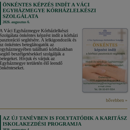
ÖNKÉNTES KÉPZÉS INDÍT A VÁCI
EGYHÁZMEGYE KÓRHÁZLELKÉSZI
SZOLGÁLATA
2026. augusztus 6.
A Váci Egyházmegye Kórházlelkészi
Szolgálata önkéntes képzést indít a kórházi
pasztoráció segítésére. A lelkigondozók és
az önkéntes beteglátogatók az
egyházmegyében található kórházakban
segítő beszélgetésekkel szolgálják a
betegeket. Hívjuk és várjuk az
Egyházmegye területén élő leendő
önkénteseket.
bővebben »
AZ ÚJ TANÉVBEN IS FOLYTATÓDIK A KARITÁSZ
ISKOLAKEZDÉSI PROGRAMJA
2026. augusztus 4.