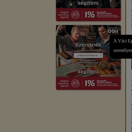
A Váci Eg
személyes