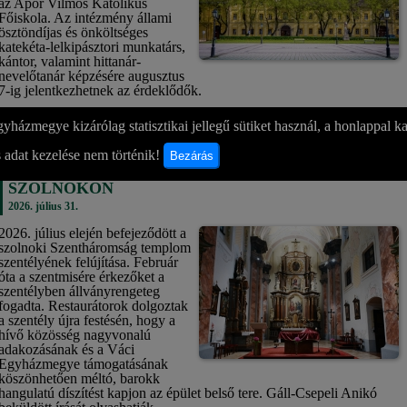
az Apor Vilmos Katolikus
Főiskola. Az intézmény állami
ösztöndíjas és önköltséges
katekéta-lelkipásztori munkatárs,
kántor, valamint hittanár-
nevelőtanár képzésére augusztus
7-ig jelentkezhetnek az érdeklődők.
bővebben »
yházmegye kizárólag statisztikai jellegű sütiket használ, a honlappal k
 adat kezelése nem történik!
Bezárás
BEFEJEZŐDÖTT A SZENTÉLY FELÚJÍTÁSA
SZOLNOKON
2026. július 31.
2026. július elején befejeződött a
szolnoki Szentháromság templom
szentélyének felújítása. Február
óta a szentmisére érkezőket a
szentélyben állványrengeteg
fogadta. Restaurátorok dolgoztak
a szentély újra festésén, hogy a
hívő közösség nagyvonalú
adakozásának és a Váci
Egyházmegye támogatásának
köszönhetően méltó, barokk
hangulatú díszítést kapjon az épület belső tere. Gáll-Csepeli Anikó