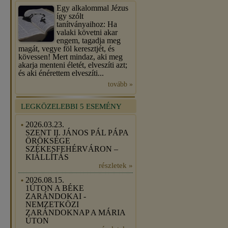
Egy alkalommal Jézus
így szólt
tanítványaihoz: Ha
valaki követni akar
engem, tagadja meg
magát, vegye föl keresztjét, és
kövessen! Mert mindaz, aki meg
akarja menteni életét, elveszíti azt;
és aki énérettem elveszíti...
tovább »
LEGKÖZELEBBI 5 ESEMÉNY
2026.03.23.
SZENT II. JÁNOS PÁL PÁPA
ÖRÖKSÉGE
SZÉKESFEHÉRVÁRON –
KIÁLLÍTÁS
részletek »
2026.08.15.
1ÚTON A BÉKE
ZARÁNDOKAI -
NEMZETKÖZI
ZARÁNDOKNAP A MÁRIA
ÚTON