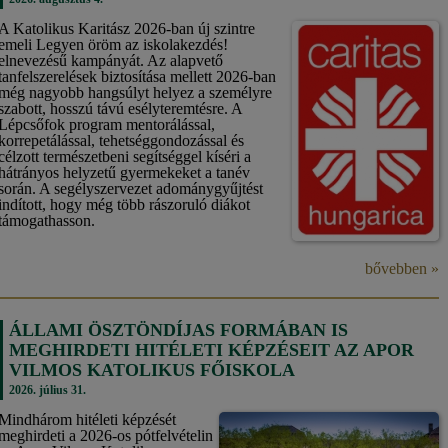
A Katolikus Karitász 2026-ban új szintre
emeli Legyen öröm az iskolakezdés!
elnevezésű kampányát. Az alapvető
tanfelszerelések biztosítása mellett 2026-ban
még nagyobb hangsúlyt helyez a személyre
szabott, hosszú távú esélyteremtésre. A
Lépcsőfok program mentorálással,
korrepetálással, tehetséggondozással és
célzott természetbeni segítséggel kíséri a
hátrányos helyzetű gyermekeket a tanév
során. A segélyszervezet adománygyűjtést
indított, hogy még több rászoruló diákot
támogathasson.
bővebben »
ÁLLAMI ÖSZTÖNDÍJAS FORMÁBAN IS
MEGHIRDETI HITÉLETI KÉPZÉSEIT AZ APOR
VILMOS KATOLIKUS FŐISKOLA
2026. július 31.
Mindhárom hitéleti képzését
meghirdeti a 2026-os pótfelvételin