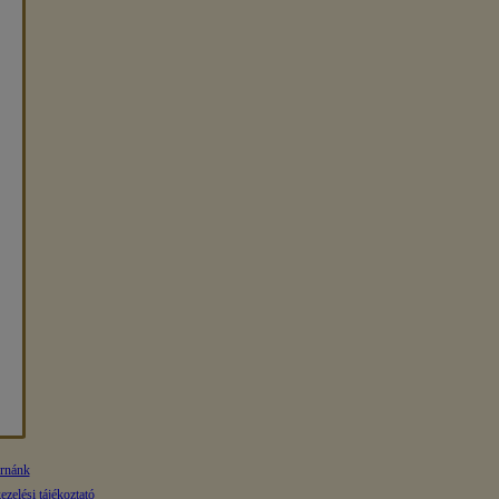
ornánk
zelési tájékoztató