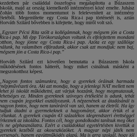
kezdetben pár családdal összefogva megalapította a Búzaszem
Iskolát, majd az ország kiemelkedő intézményei közé emelte. Juhász
Zoltán több fontos momentumot is felelevenített az intézmény
életéből. Megemlítette egy Costa Rica-i pap történetét is, aztán
Horváth Szilárd bővebben is kifejtette, hogy miről volt szó.
„Egyszer Pécsi Rita szólt a kollégámnak, hogy mégsem jön a Costa
Rica-i pap. Mi épp Törökországban voltunk és elfelejtettem mondani
otthon, hogy jönne egy Costa Rica-i pap. Azóta ez egy szállóige
nálunk, ha valamiben elfáradunk, akkor csak azt mondjuk: nem baj,
mégsem jön a Costa Rica-i pap.”
Horváth Szilárd ezt követően bemutatta a Búzaszem Iskola
működésének fontos hátterét, hogy miket csinálnak másként a
megszokotthoz képest.
„Nagyon fontos számunkra, hogy a gyerekek óráinak harmada
(nép)művészeti óra. Aki azt mondja, hogy a jelenlegi NAT mellett nem
lehet jó iskolát működtetni, azt várjuk hozzánk, hogy megmutassuk,
lehetséges ez. Minden gyereknek szöveges értékelést is adunk, tehát
nem csupán jegyekkel osztályozunk. A népzenének az átadásánál is
nagyon fontos, hogy nem tanóráról van szó, hanem az életről. Ha így
tudjuk átadni a gyermekeknek a hagyományt, akkor értük el a
célunkat. A gyerekek csupán 43 százalékos idegrendszeri érettséggel
érkeznek az iskolába. Fontos cél, hogy gondolkodni tanítsuk meg őket
és ne géphasználatra. Ezért a családokkal egyetértésben kivettük a
gyerekek kezéből az okoseszközöket. A magyar népi játék nem
versengés, hanem együttműködés alapú. Ma is arra szolgál, hogy jól