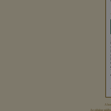
A hon
Az oldalon találh