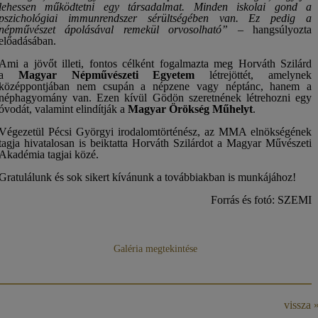
lehessen működtetni egy társadalmat. Minden iskolai gond a
pszichológiai immunrendszer sérültségében van. Ez pedig a
népművészet ápolásával remekül orvosolható”
– hangsúlyozta
előadásában.
Ami a jövőt illeti, fontos célként fogalmazta meg Horváth Szilárd
a
Magyar Népművészeti Egyetem
létrejöttét, amelynek
középpontjában nem csupán a népzene vagy néptánc, hanem a
néphagyomány van. Ezen kívül Gödön szeretnének létrehozni egy
óvodát, valamint elindítják a
Magyar Örökség Műhelyt
.
Végezetül Pécsi Györgyi irodalomtörténész, az MMA elnökségének
tagja hivatalosan is beiktatta Horváth Szilárdot a Magyar Művészeti
Akadémia tagjai közé.
Gratulálunk és sok sikert kívánunk a továbbiakban is munkájához!
Forrás és fotó: SZEMI
Galéria megtekintése
vissza 