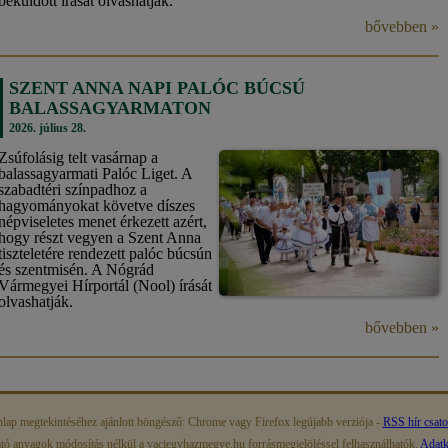
beküldött írását olvashatják.
bővebben »
SZENT ANNA NAPI PALÓC BÚCSÚ
BALASSAGYARMATON
2026. július 28.
Zsúfolásig telt vasárnap a
balassagyarmati Palóc Liget. A
szabadtéri színpadhoz a
hagyományokat követve díszes
népviseletes menet érkezett azért,
hogy részt vegyen a Szent Anna
tiszteletére rendezett palóc búcsún
és szentmisén. A Nógrád
Vármegyei Hírportál (Nool) írását
olvashatják.
bővebben »
lap megtekintéséhez ajánlott böngésző: Chrome vagy Firefox legújabb verziója -
RSS hír csat
ató anyagok módosítás nélkül a vaciegyhazmegye.hu forrásmegjelöléssel felhasználhatók.
Adatke