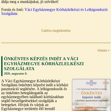
áldja meg a munkájukat, jó szívüket!
Forrás és fotó:
Váci Egyházmegye Kórházlelkészi és Lelkigondozói
Szolgálata
Galéria megtekintése
vissza »
ÖNKÉNTES KÉPZÉS INDÍT A VÁCI
EGYHÁZMEGYE KÓRHÁZLELKÉSZI
SZOLGÁLATA
2026. augusztus 6.
A Váci Egyházmegye Kórházlelkészi
Szolgálata önkéntes képzést indít a kórházi
pasztoráció segítésére. A lelkigondozók és
az önkéntes beteglátogatók az
egyházmegyében található kórházakban
segítő beszélgetésekkel szolgálják a
betegeket. Hívjuk és várjuk az
Egyházmegye területén élő leendő