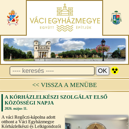
<< VISSZA A MENÜBE
A KÓRHÁZLELKÉSZI SZOLGÁLAT ELSŐ
KÖZÖSSÉGI NAPJA
2026. május 11.
A váci Regőczi-kápolna adott
otthont a Váci Egyházmegye
Kórházlelkészi és Lelkigondozói