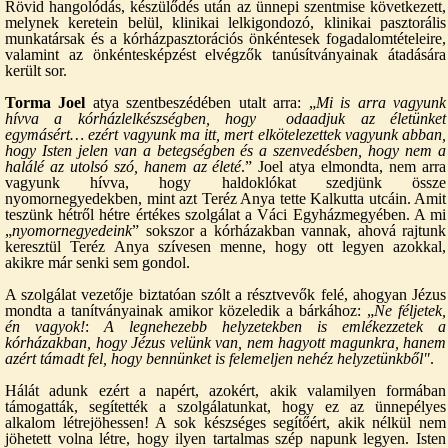
Rövid hangolódás, készülődés után az ünnepi szentmise következett,
melynek keretein belül, klinikai lelkigondozó, klinikai pasztorális
munkatársak és a kórházpasztorációs önkéntesek fogadalomtételeire,
valamint az önkéntesképzést elvégzők tanúsítványainak átadására
került sor.
Torma Joel
atya szentbeszédében utalt arra: „
Mi is arra vagyunk
hívva a kórházlelkészségben, hogy odaadjuk az életünket
egymásért… ezért vagyunk ma itt, mert elkötelezettek vagyunk abban,
hogy Isten jelen van a betegségben és a szenvedésben, hogy nem a
halálé az utolsó szó, hanem az életé
.” Joel atya elmondta, nem arra
vagyunk hívva, hogy haldoklókat szedjünk össze
nyomornegyedekben, mint azt Teréz Anya tette Kalkutta utcáin. Amit
teszünk hétről hétre értékes szolgálat a Váci Egyházmegyében. A mi
„
nyomornegyedeink
” sokszor a kórházakban vannak, ahová rajtunk
keresztül Teréz Anya szívesen menne, hogy ott legyen azokkal,
akikre már senki sem gondol.
A szolgálat vezetője biztatóan szólt a résztvevők felé, ahogyan Jézus
mondta a tanítványainak amikor közeledik a bárkához: „
Ne féljetek,
én vagyok!
:
A legnehezebb helyzetekben is emlékezzetek a
kórházakban, hogy Jézus velünk van, nem hagyott magunkra, hanem
azért támadt fel, hogy bennünket is felemeljen nehéz helyzetünkből"
.
Hálát adunk ezért a napért, azokért, akik valamilyen formában
támogatták, segítették a szolgálatunkat, hogy ez az ünnepélyes
alkalom létrejöhessen! A sok készséges segítőért, akik nélkül nem
jöhetett volna létre, hogy ilyen tartalmas szép napunk legyen. Isten