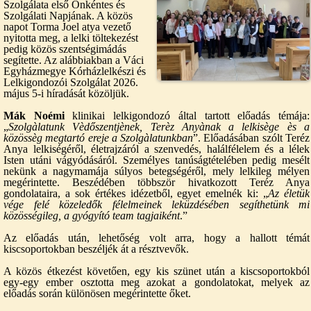
Szolgálata első Önkéntes és
Szolgálati Napjának. A közös
napot Torma Joel atya vezető
nyitotta meg, a lelki töltekezést
pedig közös szentségimádás
segítette. Az alábbiakban a Váci
Egyházmegye Kórházlelkészi és
Lelkigondozói Szolgálat 2026.
május 5-i híradását közöljük.
Mák Noémi
klinikai lelkigondozó által tartott előadás témája:
„
Szolgàlatunk Vèdőszentjènek, Terèz Anyànak a lelkisège ès a
közössèg megtartó ereje a Szolgàlatunkban
”. Előadásában szólt Teréz
Anya lelkiségéről, életrajzáról a szenvedés, halálfélelem és a lélek
Isten utáni vágyódásáról. Személyes tanúságtételében pedig mesélt
nekünk a nagymamája súlyos betegségéről, mely lelkileg mélyen
megérintette. Beszédében többször hivatkozott Teréz Anya
gondolataira, a sok értékes idézetből, egyet emelnék ki: „
Az életük
vége felé közeledők félelmeinek leküzdésében segíthetünk mi
közösségileg, a gyógyító team tagjaiként
.”
Az előadás után, lehetőség volt arra, hogy a hallott témát
kiscsoportokban beszéljék át a résztvevők.
A közös étkezést követően, egy kis szünet után a kiscsoportokból
egy-egy ember osztotta meg azokat a gondolatokat, melyek az
előadás során különösen megérintette őket.