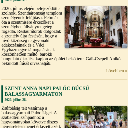
2026. július elején befejeződött a
szolnoki Szentháromság templom
szentélyének felújítása. Február
óta a szentmisére érkezőket a
szentélyben állványrengeteg
fogadta. Restaurátorok dolgoztak
a szentély újra festésén, hogy a
hívő közösség nagyvonalú
adakozásának és a Váci
Egyházmegye támogatásának
köszönhetően méltó, barokk
hangulatú díszítést kapjon az épület belső tere. Gáll-Csepeli Anikó
beküldött írását olvashatják.
bővebben »
SZENT ANNA NAPI PALÓC BÚCSÚ
BALASSAGYARMATON
2026. július 28.
Zsúfolásig telt vasárnap a
balassagyarmati Palóc Liget. A
szabadtéri színpadhoz a
hagyományokat követve díszes
népviseletes menet érkezett azért,