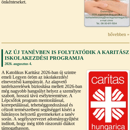
önkénteseket.
bővebben »
AZ ÚJ TANÉVBEN IS FOLYTATÓDIK A KARITÁSZ
ISKOLAKEZDÉSI PROGRAMJA
2026. augusztus 4.
A Katolikus Karitász 2026-ban új szintre
emeli Legyen öröm az iskolakezdés!
elnevezésű kampányát. Az alapvető
tanfelszerelések biztosítása mellett 2026-ban
még nagyobb hangsúlyt helyez a személyre
szabott, hosszú távú esélyteremtésre. A
Lépcsőfok program mentorálással,
korrepetálással, tehetséggondozással és
célzott természetbeni segítséggel kíséri a
hátrányos helyzetű gyermekeket a tanév
során. A segélyszervezet adománygyűjtést
indított, hogy még több rászoruló diákot
támogathasson.