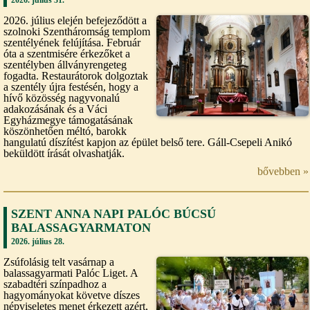
2026. július elején befejeződött a
szolnoki Szentháromság templom
szentélyének felújítása. Február
óta a szentmisére érkezőket a
szentélyben állványrengeteg
fogadta. Restaurátorok dolgoztak
a szentély újra festésén, hogy a
hívő közösség nagyvonalú
adakozásának és a Váci
Egyházmegye támogatásának
köszönhetően méltó, barokk
hangulatú díszítést kapjon az épület belső tere. Gáll-Csepeli Anikó
beküldött írását olvashatják.
bővebben »
SZENT ANNA NAPI PALÓC BÚCSÚ
BALASSAGYARMATON
2026. július 28.
Zsúfolásig telt vasárnap a
balassagyarmati Palóc Liget. A
szabadtéri színpadhoz a
hagyományokat követve díszes
népviseletes menet érkezett azért,