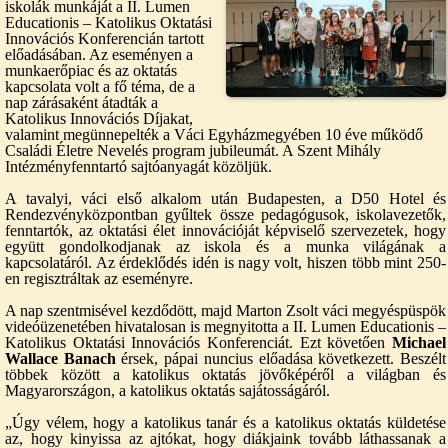
iskolák munkáját a II. Lumen
Educationis – Katolikus Oktatási
Innovációs Konferencián tartott
előadásában. Az eseményen a
munkaerőpiac és az oktatás
kapcsolata volt a fő téma, de a
nap zárásaként átadták a
Katolikus Innovációs Díjakat,
valamint megünnepelték a Váci Egyházmegyében 10 éve működő
Családi Életre Nevelés program jubileumát. A Szent Mihály
Intézményfenntartó sajtóanyagát közöljük.
A tavalyi, váci első alkalom után Budapesten, a D50 Hotel és
Rendezvényközpontban gyűltek össze pedagógusok, iskolavezetők,
fenntartók, az oktatási élet innovációját képviselő szervezetek, hogy
együtt gondolkodjanak az iskola és a munka világának a
kapcsolatáról. Az érdeklődés idén is nagy volt, hiszen több mint 250-
en regisztráltak az eseményre.
A nap szentmisével kezdődött, majd Marton Zsolt váci megyéspüspök
videóüzenetében hivatalosan is megnyitotta a II. Lumen Educationis –
Katolikus Oktatási Innovációs Konferenciát. Ezt követően
Michael
Wallace Banach
érsek, pápai nuncius előadása következett. Beszélt
többek között a katolikus oktatás jövőképéről a világban és
Magyarországon, a katolikus oktatás sajátosságáról.
„Úgy vélem, hogy a katolikus tanár és a katolikus oktatás küldetése
az, hogy kinyissa az ajtókat, hogy diákjaink tovább láthassanak a