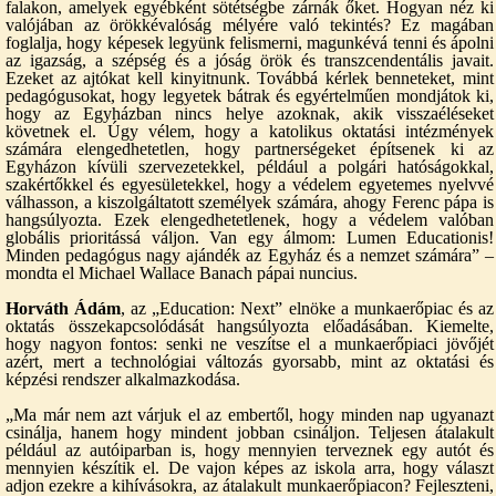
falakon, amelyek egyébként sötétségbe zárnák őket. Hogyan néz ki
valójában az örökkévalóság mélyére való tekintés? Ez magában
foglalja, hogy képesek legyünk felismerni, magunkévá tenni és ápolni
az igazság, a szépség és a jóság örök és transzcendentális javait.
Ezeket az ajtókat kell kinyitnunk. Továbbá kérlek benneteket, mint
pedagógusokat, hogy legyetek bátrak és egyértelműen mondjátok ki,
hogy az Egyházban nincs helye azoknak, akik visszaéléseket
követnek el. Úgy vélem, hogy a katolikus oktatási intézmények
számára elengedhetetlen, hogy partnerségeket építsenek ki az
Egyházon kívüli szervezetekkel, például a polgári hatóságokkal,
szakértőkkel és egyesületekkel, hogy a védelem egyetemes nyelvvé
válhasson, a kiszolgáltatott személyek számára, ahogy Ferenc pápa is
hangsúlyozta. Ezek elengedhetetlenek, hogy a védelem valóban
globális prioritássá váljon. Van egy álmom: Lumen Educationis!
Minden pedagógus nagy ajándék az Egyház és a nemzet számára” –
mondta el Michael Wallace Banach pápai nuncius.
Horváth Ádám
, az „Education: Next” elnöke a munkaerőpiac és az
oktatás összekapcsolódását hangsúlyozta előadásában. Kiemelte,
hogy nagyon fontos: senki ne veszítse el a munkaerőpiaci jövőjét
azért, mert a technológiai változás gyorsabb, mint az oktatási és
képzési rendszer alkalmazkodása.
„Ma már nem azt várjuk el az embertől, hogy minden nap ugyanazt
csinálja, hanem hogy mindent jobban csináljon. Teljesen átalakult
például az autóiparban is, hogy mennyien terveznek egy autót és
mennyien készítik el. De vajon képes az iskola arra, hogy választ
adjon ezekre a kihívásokra, az átalakult munkaerőpiacon? Fejleszteni,