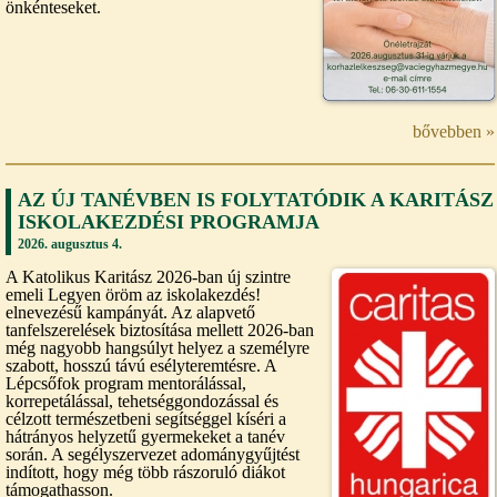
önkénteseket.
bővebben »
AZ ÚJ TANÉVBEN IS FOLYTATÓDIK A KARITÁSZ
ISKOLAKEZDÉSI PROGRAMJA
2026. augusztus 4.
A Katolikus Karitász 2026-ban új szintre
emeli Legyen öröm az iskolakezdés!
elnevezésű kampányát. Az alapvető
tanfelszerelések biztosítása mellett 2026-ban
még nagyobb hangsúlyt helyez a személyre
szabott, hosszú távú esélyteremtésre. A
Lépcsőfok program mentorálással,
korrepetálással, tehetséggondozással és
célzott természetbeni segítséggel kíséri a
hátrányos helyzetű gyermekeket a tanév
során. A segélyszervezet adománygyűjtést
indított, hogy még több rászoruló diákot
támogathasson.