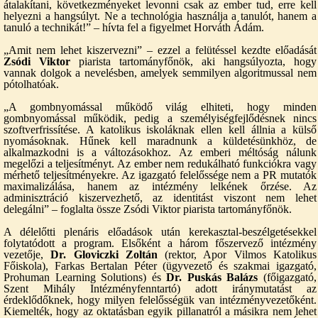
átalakítani, következményeket levonni csak az ember tud, erre kell
helyezni a hangsúlyt. Ne a technológia használja a tanulót, hanem a
tanuló a technikát!” – hívta fel a figyelmet Horváth Ádám.
„Amit nem lehet kiszervezni” – ezzel a felütéssel kezdte előadását
Zsódi Viktor
piarista tartományfőnök, aki hangsúlyozta, hogy
vannak dolgok a nevelésben, amelyek semmilyen algoritmussal nem
pótolhatóak.
„A gombnyomással működő világ elhiteti, hogy minden
gombnyomással működik, pedig a személyiségfejlődésnek nincs
szoftverfrissítése. A katolikus iskoláknak ellen kell állnia a külső
nyomásoknak. Hűnek kell maradnunk a küldetésünkhöz, de
alkalmazkodni is a változásokhoz. Az emberi méltóság nálunk
megelőzi a teljesítményt. Az ember nem redukálható funkciókra vagy
mérhető teljesítményekre. Az igazgató felelőssége nem a PR mutatók
maximalizálása, hanem az intézmény lelkének őrzése. Az
adminisztráció kiszervezhető, az identitást viszont nem lehet
delegálni” – foglalta össze Zsódi Viktor piarista tartományfőnök.
A délelőtti plenáris előadások után kerekasztal-beszélgetésekkel
folytatódott a program. Elsőként a három főszervező intézmény
vezetője,
Dr. Gloviczki Zoltán
(rektor, Apor Vilmos Katolikus
Főiskola), Farkas Bertalan Péter (ügyvezető és szakmai igazgató,
Prohuman Learning Solutions) és
Dr. Puskás Balázs
(főigazgató,
Szent Mihály Intézményfenntartó) adott iránymutatást az
érdeklődőknek, hogy milyen felelősségük van intézményvezetőként.
Kiemelték, hogy az oktatásban egyik pillanatról a másikra nem lehet