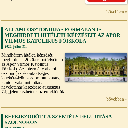
bővebben »
ÁLLAMI ÖSZTÖNDÍJAS FORMÁBAN IS
MEGHIRDETI HITÉLETI KÉPZÉSEIT AZ APOR
VILMOS KATOLIKUS FŐISKOLA
2026. július 31.
Mindhárom hitéleti képzését
meghirdeti a 2026-os pótfelvételin
az Apor Vilmos Katolikus
Főiskola. Az intézmény állami
ösztöndíjas és önköltséges
katekéta-lelkipásztori munkatárs,
kántor, valamint hittanár-
nevelőtanár képzésére augusztus
7-ig jelentkezhetnek az érdeklődők.
bővebben »
BEFEJEZŐDÖTT A SZENTÉLY FELÚJÍTÁSA
SZOLNOKON
2026. július 31.