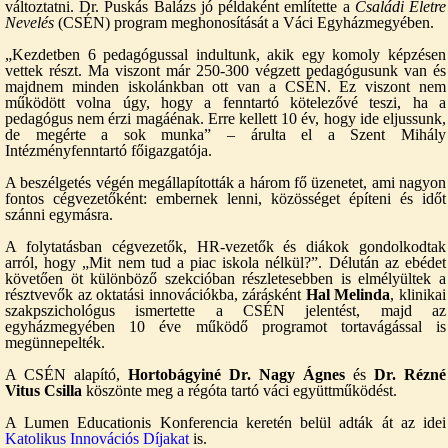
változtatni. Dr. Puskás Balázs jó példaként említette a
Családi Életre
Nevelés
(CSÉN) program meghonosítását a Váci Egyházmegyében.
„Kezdetben 6 pedagógussal indultunk, akik egy komoly képzésen
vettek részt. Ma viszont már 250-300 végzett pedagógusunk van és
majdnem minden iskolánkban ott van a CSÉN. Ez viszont nem
működött volna úgy, hogy a fenntartó kötelezővé teszi, ha a
pedagógus nem érzi magáénak. Erre kellett 10 év, hogy ide eljussunk,
de megérte a sok munka” – árulta el a Szent Mihály
Intézményfenntartó főigazgatója.
A beszélgetés végén megállapították a három fő üzenetet, ami nagyon
fontos cégvezetőként: embernek lenni, közösséget építeni és időt
szánni egymásra.
A folytatásban cégvezetők, HR-vezetők és diákok gondolkodtak
arról, hogy „Mit nem tud a piac iskola nélkül?”. Délután az ebédet
követően öt különböző szekcióban részletesebben is elmélyültek a
résztvevők az oktatási innovációkba, zárásként
Hal Melinda
, klinikai
szakpszichológus ismertette a CSÉN jelentést, majd az
egyházmegyében 10 éve működő programot tortavágással is
megünnepelték.
A CSÉN alapító,
Hortobágyiné Dr. Nagy Ágnes
és
Dr. Rézné
Vitus Csilla
köszönte meg a régóta tartó váci együttműködést.
A Lumen Educationis Konferencia keretén belül adták át az idei
Katolikus Innovációs Díjakat
is.