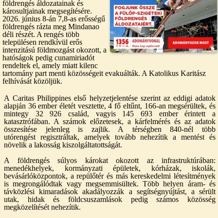
földrengés áldozatainak és
károsultjainak megsegítésére.
2026. június 8-án 7,8-as erősségű
földrengés rázta meg Mindanao
déli részét. A rengés több
településen rendkívül erős
intenzitású földmozgást okozott, a
hatóságok pedig cunamiriadót
rendeltek el, amely miatt kilenc
tartomány part menti közösségeit evakuálták. A Katolikus Karitász
felhívását közöljük.
A Caritas Philippines első helyzetjelentése szerint az eddigi adatok
alapján 36 ember életét vesztette, 4 fő eltűnt, 166-an megsérültek, és
mintegy 32 926 család, vagyis 145 693 ember érintett a
katasztrófában. A számok előzetesek, a kárfelmérés és az adatok
összesítése jelenleg is zajlik. A térségben 840-nél több
utórengést regisztráltak, amelyek tovább nehezítik a mentést és
növelik a lakosság kiszolgáltatottságát.
A földrengés súlyos károkat okozott az infrastruktúrában:
menedékhelyek, kormányzati épületek, kórházak, iskolák,
bevásárlóközpontok, a repülőtér és más kereskedelmi létesítmények
is megrongálódtak vagy megsemmisültek. Több helyen áram- és
távközlési kimaradások akadályozzák a segítségnyújtást, a sérült
utak, hidak és földcsuszamlások pedig számos közösség
megközelítését nehezítik.