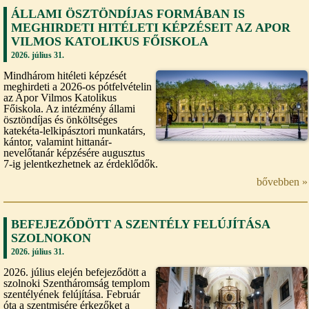
ÁLLAMI ÖSZTÖNDÍJAS FORMÁBAN IS
MEGHIRDETI HITÉLETI KÉPZÉSEIT AZ APOR
VILMOS KATOLIKUS FŐISKOLA
2026. július 31.
Mindhárom hitéleti képzését
meghirdeti a 2026-os pótfelvételin
az Apor Vilmos Katolikus
Főiskola. Az intézmény állami
ösztöndíjas és önköltséges
katekéta-lelkipásztori munkatárs,
kántor, valamint hittanár-
nevelőtanár képzésére augusztus
7-ig jelentkezhetnek az érdeklődők.
bővebben »
BEFEJEZŐDÖTT A SZENTÉLY FELÚJÍTÁSA
SZOLNOKON
2026. július 31.
2026. július elején befejeződött a
szolnoki Szentháromság templom
szentélyének felújítása. Február
óta a szentmisére érkezőket a