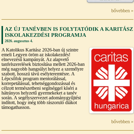
bővebben »
AZ ÚJ TANÉVBEN IS FOLYTATÓDIK A KARITÁSZ
ISKOLAKEZDÉSI PROGRAMJA
2026. augusztus 4.
A Katolikus Karitász 2026-ban új szintre
emeli Legyen öröm az iskolakezdés!
elnevezésű kampányát. Az alapvető
tanfelszerelések biztosítása mellett 2026-ban
még nagyobb hangsúlyt helyez a személyre
szabott, hosszú távú esélyteremtésre. A
Lépcsőfok program mentorálással,
korrepetálással, tehetséggondozással és
célzott természetbeni segítséggel kíséri a
hátrányos helyzetű gyermekeket a tanév
során. A segélyszervezet adománygyűjtést
indított, hogy még több rászoruló diákot
támogathasson.
bővebben »