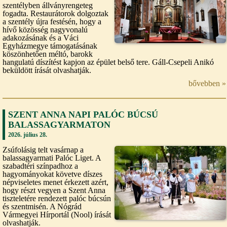
szentélyben állványrengeteg
fogadta. Restaurátorok dolgoztak
a szentély újra festésén, hogy a
hívő közösség nagyvonalú
adakozásának és a Váci
Egyházmegye támogatásának
köszönhetően méltó, barokk
hangulatú díszítést kapjon az épület belső tere. Gáll-Csepeli Anikó
beküldött írását olvashatják.
bővebben »
SZENT ANNA NAPI PALÓC BÚCSÚ
BALASSAGYARMATON
2026. július 28.
Zsúfolásig telt vasárnap a
balassagyarmati Palóc Liget. A
szabadtéri színpadhoz a
hagyományokat követve díszes
népviseletes menet érkezett azért,
hogy részt vegyen a Szent Anna
tiszteletére rendezett palóc búcsún
és szentmisén. A Nógrád
Vármegyei Hírportál (Nool) írását
olvashatják.