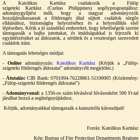
A Katolikus Karitász csatlakozik a Fülöp
szigeteki Karitász (Caritas Philippines) segélyprogramjához:
adománygyűjtést indít, hogy a magyar adományozók
hozzájárulhassanak a földrengés által sújtott családok sürgős
ellátásához, biztonságba helyezéséhez és a helyreállítás első
lépéseihez. Kérik a jó szándékú embereket, hogy lehetőségeik szerint
támogassák a bajba jutottakat, és imádságukkal is fejezzék ki
együttérzésüket az áldozatok, a sérültek és a veszteséget szenvedett
családok iránt.
A támogatás lehetséges módjai:
-
Online
adományozás:
Katolikus Karitász
(Kérjük a „Fülöp-
szigeteki földrengés áldozatai” adománycélt megjelölni.)
-
Átutalás:
CIB Bank: 0701094-76228861-51100005 (Közlemény:
„Fülöp-szigeteki földrengés áldozatai”)
-
Adományvonal:
a 1356-os szám hívásával hívásonként 500 Ft-tal
járulhat hozzá a segítségnyújtáshoz.
Kérjük, adományaikkal támogassák a katasztrófa károsultjait!
Forrás: Katolikus Karitász
Kép: Bureau of Fire Protection Departments Regions