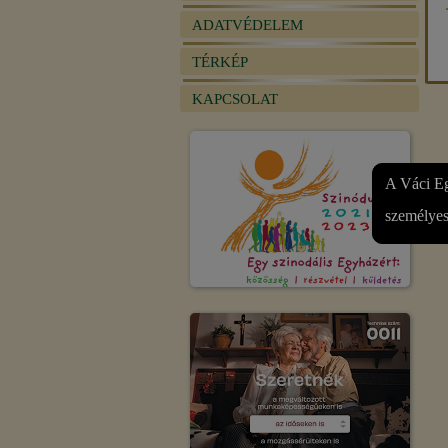
ADATVÉDELEM
TÉRKÉP
KAPCSOLAT
A Váci Eg
személyes