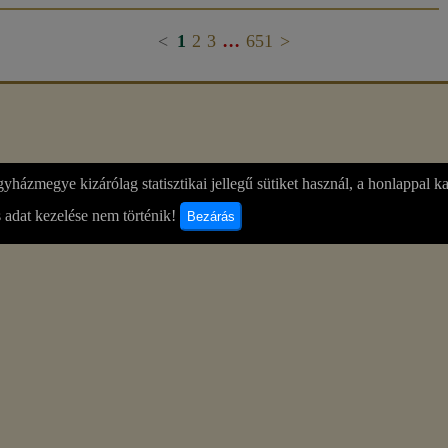
...
<
1
2
3
651
>
yházmegye kizárólag statisztikai jellegű sütiket használ, a honlappal k
 adat kezelése nem történik!
Bezárás