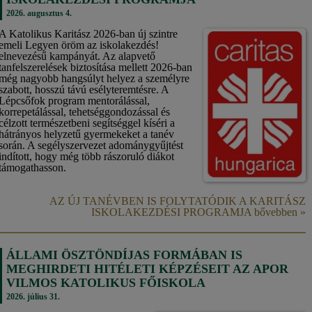
2026. augusztus 4.
A Katolikus Karitász 2026-ban új szintre
emeli Legyen öröm az iskolakezdés!
elnevezésű kampányát. Az alapvető
tanfelszerelések biztosítása mellett 2026-ban
még nagyobb hangsúlyt helyez a személyre
szabott, hosszú távú esélyteremtésre. A
Lépcsőfok program mentorálással,
korrepetálással, tehetséggondozással és
célzott természetbeni segítséggel kíséri a
hátrányos helyzetű gyermekeket a tanév
során. A segélyszervezet adománygyűjtést
indított, hogy még több rászoruló diákot
támogathasson.
AZ ÚJ TANÉVBEN IS FOLYTATÓDIK A KARITÁSZ
ISKOLAKEZDÉSI PROGRAMJA bővebben »
ÁLLAMI ÖSZTÖNDÍJAS FORMÁBAN IS
MEGHIRDETI HITÉLETI KÉPZÉSEIT AZ APOR
VILMOS KATOLIKUS FŐISKOLA
2026. július 31.