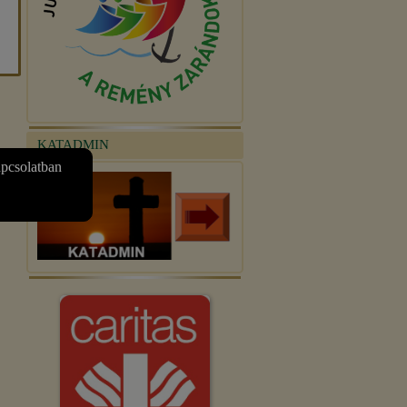
KATADMIN
apcsolatban