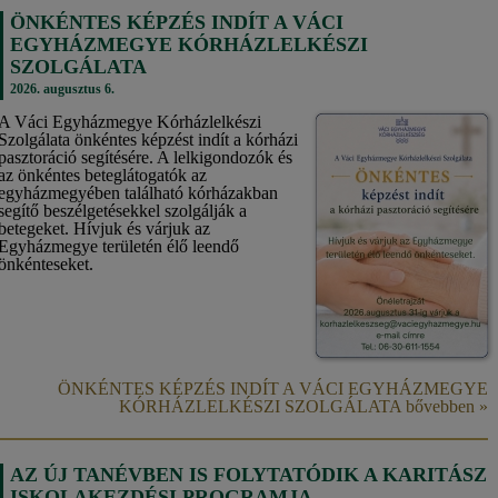
ÖNKÉNTES KÉPZÉS INDÍT A VÁCI
EGYHÁZMEGYE KÓRHÁZLELKÉSZI
SZOLGÁLATA
2026. augusztus 6.
A Váci Egyházmegye Kórházlelkészi
Szolgálata önkéntes képzést indít a kórházi
pasztoráció segítésére. A lelkigondozók és
az önkéntes beteglátogatók az
egyházmegyében található kórházakban
segítő beszélgetésekkel szolgálják a
betegeket. Hívjuk és várjuk az
Egyházmegye területén élő leendő
önkénteseket.
ÖNKÉNTES KÉPZÉS INDÍT A VÁCI EGYHÁZMEGYE
KÓRHÁZLELKÉSZI SZOLGÁLATA bővebben »
AZ ÚJ TANÉVBEN IS FOLYTATÓDIK A KARITÁSZ
ISKOLAKEZDÉSI PROGRAMJA