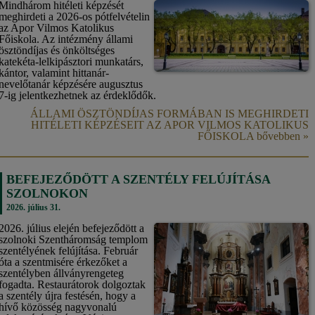
Mindhárom hitéleti képzését
meghirdeti a 2026-os pótfelvételin
az Apor Vilmos Katolikus
Főiskola. Az intézmény állami
ösztöndíjas és önköltséges
katekéta-lelkipásztori munkatárs,
kántor, valamint hittanár-
nevelőtanár képzésére augusztus
7-ig jelentkezhetnek az érdeklődők.
ÁLLAMI ÖSZTÖNDÍJAS FORMÁBAN IS MEGHIRDETI
HITÉLETI KÉPZÉSEIT AZ APOR VILMOS KATOLIKUS
FŐISKOLA bővebben »
BEFEJEZŐDÖTT A SZENTÉLY FELÚJÍTÁSA
SZOLNOKON
2026. július 31.
2026. július elején befejeződött a
szolnoki Szentháromság templom
szentélyének felújítása. Február
óta a szentmisére érkezőket a
szentélyben állványrengeteg
fogadta. Restaurátorok dolgoztak
a szentély újra festésén, hogy a
hívő közösség nagyvonalú