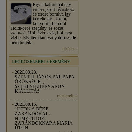
Egy alkalommal egy
ember járult Jézushoz,
és térdre borulva így
kérlelte őt: „Uram,
könyörülj fiamon!
Holdkóros szegény, és sokat
szenved. Hol tűzbe esik, hol meg
vízbe. Elvittem tanítványaidhoz, de
nem tudták...
tovább »
LEGKÖZELEBBI 5 ESEMÉNY
2026.03.23.
SZENT II. JÁNOS PÁL PÁPA
ÖRÖKSÉGE
SZÉKESFEHÉRVÁRON –
KIÁLLÍTÁS
részletek »
2026.08.15.
1ÚTON A BÉKE
ZARÁNDOKAI -
NEMZETKÖZI
ZARÁNDOKNAP A MÁRIA
ÚTON