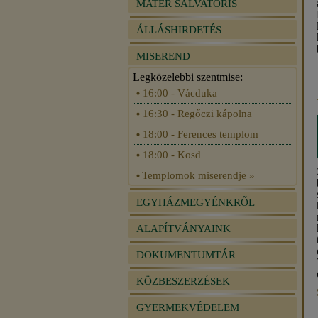
MATER SALVATORIS
ÁLLÁSHIRDETÉS
MISEREND
Legközelebbi szentmise:
16:00 - Vácduka
16:30 - Regőczi kápolna
18:00 - Ferences templom
18:00 - Kosd
Templomok miserendje »
EGYHÁZMEGYÉNKRŐL
ALAPÍTVÁNYAINK
DOKUMENTUMTÁR
KÖZBESZERZÉSEK
GYERMEKVÉDELEM