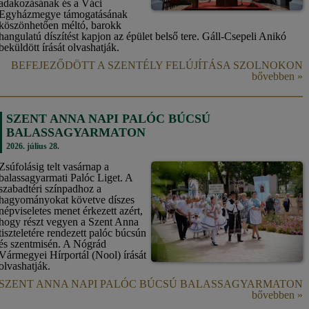
adakozásának és a Váci
Egyházmegye támogatásának
köszönhetően méltó, barokk
hangulatú díszítést kapjon az épület belső tere. Gáll-Csepeli Anikó
beküldött írását olvashatják.
BEFEJEZŐDÖTT A SZENTÉLY FELÚJÍTÁSA SZOLNOKON
bővebben »
SZENT ANNA NAPI PALÓC BÚCSÚ
BALASSAGYARMATON
2026. július 28.
Zsúfolásig telt vasárnap a
balassagyarmati Palóc Liget. A
szabadtéri színpadhoz a
hagyományokat követve díszes
népviseletes menet érkezett azért,
hogy részt vegyen a Szent Anna
tiszteletére rendezett palóc búcsún
és szentmisén. A Nógrád
Vármegyei Hírportál (Nool) írását
olvashatják.
SZENT ANNA NAPI PALÓC BÚCSÚ BALASSAGYARMATON
bővebben »