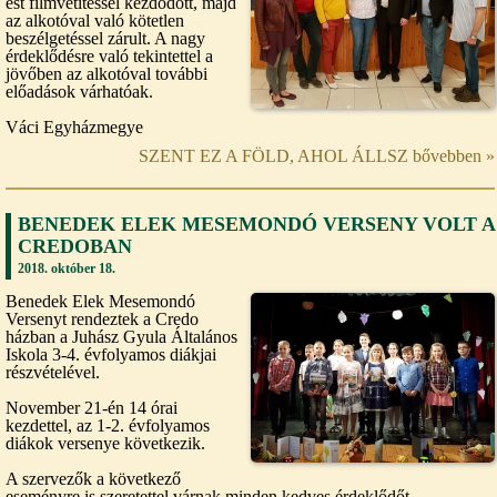
est filmvetítéssel kezdődött, majd
az alkotóval való kötetlen
beszélgetéssel zárult. A nagy
érdeklődésre való tekintettel a
jövőben az alkotóval további
előadások várhatóak.
Váci Egyházmegye
SZENT EZ A FÖLD, AHOL ÁLLSZ bővebben »
BENEDEK ELEK MESEMONDÓ VERSENY VOLT A
CREDOBAN
2018. október 18.
Benedek Elek Mesemondó
Versenyt rendeztek a Credo
házban a Juhász Gyula Általános
Iskola 3-4. évfolyamos diákjai
részvételével.
November 21-én 14 órai
kezdettel, az 1-2. évfolyamos
diákok versenye következik.
A szervezők a következő
eseményre is szeretettel várnak minden kedves érdeklődőt.