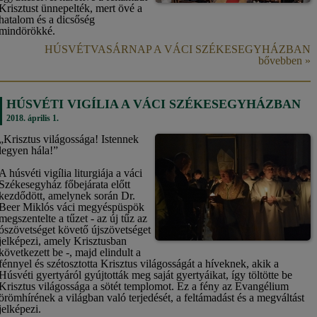
Krisztust ünnepelték, mert övé a
hatalom és a dicsőség
mindörökké.
HÚSVÉTVASÁRNAP A VÁCI SZÉKESEGYHÁZBAN
bővebben »
HÚSVÉTI VIGÍLIA A VÁCI SZÉKESEGYHÁZBAN
2018. április 1.
„Krisztus világossága! Istennek
legyen hála!”
A húsvéti vigília liturgiája a váci
Székesegyház főbejárata előtt
kezdődött, amelynek során Dr.
Beer Miklós váci megyéspüspök
megszentelte a tűzet - az új tűz az
ószövetséget követő újszövetséget
jelképezi, amely Krisztusban
következett be -, majd elindult a
fénnyel és szétosztotta Krisztus világosságát a híveknek, akik a
Húsvéti gyertyáról gyújtották meg saját gyertyáikat, így töltötte be
Krisztus világossága a sötét templomot. Ez a fény az Evangélium
örömhírének a világban való terjedését, a feltámadást és a megváltást
jelképezi.