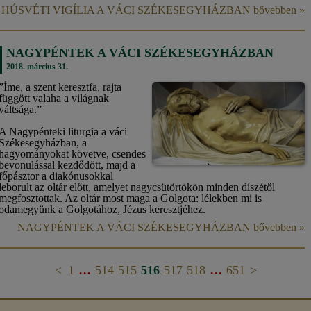
HÚSVÉTI VIGÍLIA A VÁCI SZÉKESEGYHÁZBAN bővebben »
NAGYPÉNTEK A VÁCI SZÉKESEGYHÁZBAN
2018. március 31.
”Íme, a szent keresztfa, rajta
függött valaha a világnak
váltsága.”
A Nagypénteki liturgia a váci
Székesegyházban, a
hagyományokat követve, csendes
bevonulással kezdődött, majd a
főpásztor a diakónusokkal
leborult az oltár előtt, amelyet nagycsütörtökön minden díszétől
megfosztottak. Az oltár most maga a Golgota: lélekben mi is
odamegyünk a Golgotához, Jézus keresztjéhez.
NAGYPÉNTEK A VÁCI SZÉKESEGYHÁZBAN bővebben »
...
...
<
1
514
515
516
517
518
651
>