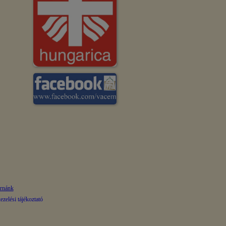
ornánk
zelési tájékoztató