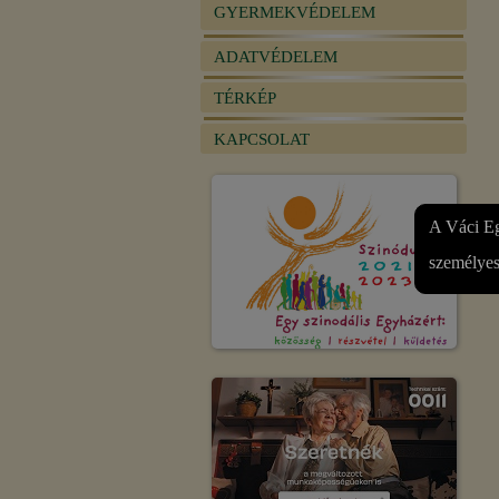
GYERMEKVÉDELEM
ADATVÉDELEM
TÉRKÉP
KAPCSOLAT
A Váci Eg
személyes