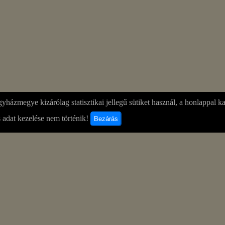
yházmegye kizárólag statisztikai jellegű sütiket használ, a honlappal k
 adat kezelése nem történik!
Bezárás