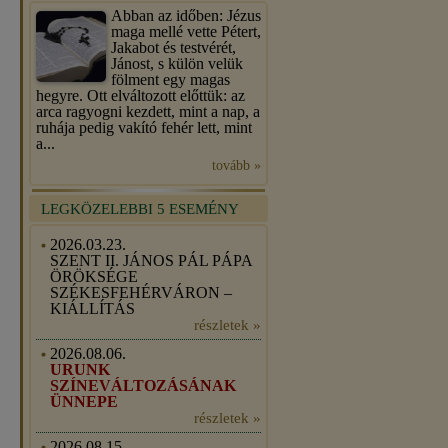
Abban az időben: Jézus
maga mellé vette Pétert,
Jakabot és testvérét,
Jánost, s külön velük
fölment egy magas
hegyre. Ott elváltozott előttük: az
arca ragyogni kezdett, mint a nap, a
ruhája pedig vakító fehér lett, mint
a...
tovább »
LEGKÖZELEBBI 5 ESEMÉNY
2026.03.23.
SZENT II. JÁNOS PÁL PÁPA
ÖRÖKSÉGE
SZÉKESFEHÉRVÁRON –
KIÁLLÍTÁS
részletek »
2026.08.06.
URUNK
SZÍNEVÁLTOZÁSÁNAK
ÜNNEPE
részletek »
2026.08.15.