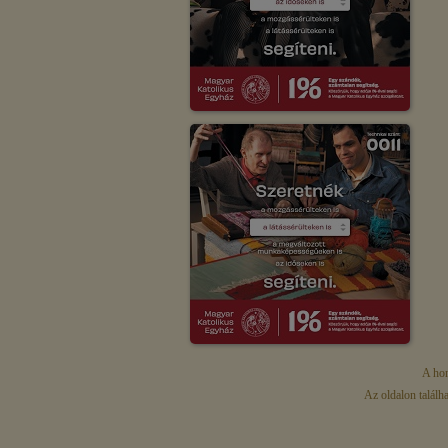
A hon
Az oldalon találh