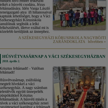
minden hívő ember felkészíti
lelkét a húsvéti csodára, Jézus
feltámadására. Idén Varga László
zeneigazgató atya ifi hittanosaival
kaptunk lehetőséget, hogy a Váci
Székesegyházi Kórusiskola
tanulóinak segítsük a lelki
felkészülését, illetve ezáltal mi is
közelebb kerüljünk az ünnephez.
A SZÉKESEGYHÁZI KÓRUSISKOLA NAGYBÖJTI
ZARÁNDOKLATA bővebben »
HÚSVÉTVASÁRNAP A VÁCI SZÉKESEGYHÁZBAN
2018. április 2.
Krisztus feltámadt! - Valóban
feltámadt!
Húsvétvasárnap, zsúfolásig
megtelt hívekkel a váci
székesegyház. A nagy számban
jelenlévők együtt ünnepelték
püspökükkel Krisztus
feltámadását. A húsvéti misén a
hívek a váci székesegyház zenei
együtteseivel karöltve a feltámadt