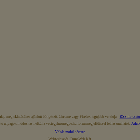
lap megtekintéséhez ajánlott böngésző: Chrome vagy Firefox legújabb verziója -
RSS hír csat
ató anyagok módosítás nélkül a vaciegyhazmegye.hu forrásmegjelöléssel felhasználhatók.
Adatke
Váltás mobil nézetre
Webfejlesztés: DunaWeb Kft.