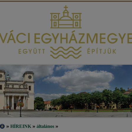
»
»
»
HÍREINK
általános