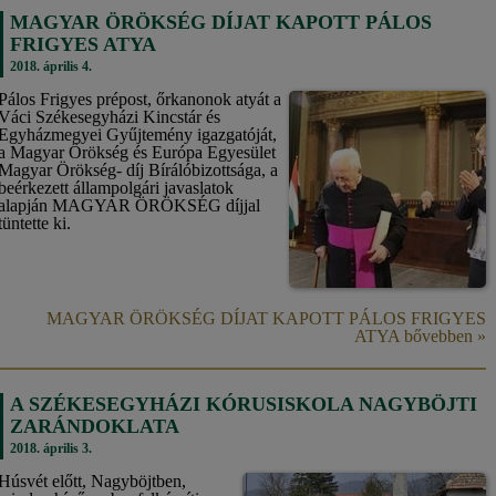
MAGYAR ÖRÖKSÉG DÍJAT KAPOTT PÁLOS
FRIGYES ATYA
2018. április 4.
Pálos Frigyes prépost, őrkanonok atyát a
Váci Székesegyházi Kincstár és
Egyházmegyei Gyűjtemény igazgatóját,
a Magyar Örökség és Európa Egyesület
Magyar Örökség- díj Bírálóbizottsága, a
beérkezett állampolgári javaslatok
alapján MAGYAR ÖRÖKSÉG díjjal
tüntette ki.
MAGYAR ÖRÖKSÉG DÍJAT KAPOTT PÁLOS FRIGYES
ATYA bővebben »
A SZÉKESEGYHÁZI KÓRUSISKOLA NAGYBÖJTI
ZARÁNDOKLATA
2018. április 3.
Húsvét előtt, Nagyböjtben,