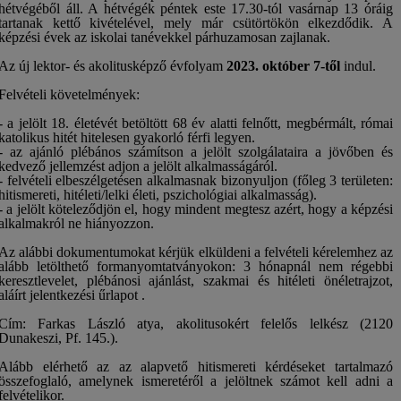
hétvégéből áll. A hétvégék péntek este 17.30-tól vasárnap 13 óráig
tartanak kettő kivételével, mely már csütörtökön elkezdődik. A
képzési évek az iskolai tanévekkel párhuzamosan zajlanak.
Az új lektor- és akolitusképző évfolyam
2023. október 7-től
indul.
Felvételi követelmények:
- a jelölt 18. életévét betöltött 68 év alatti felnőtt, megbérmált, római
katolikus hitét hitelesen gyakorló férfi legyen.
- az ajánló plébános számítson a jelölt szolgálataira a jövőben és
kedvező jellemzést adjon a jelölt alkalmasságáról.
- felvételi elbeszélgetésen alkalmasnak bizonyuljon (főleg 3 területen:
hitismereti, hitéleti/lelki életi, pszichológiai alkalmasság).
- a jelölt köteleződjön el, hogy mindent megtesz azért, hogy a képzési
alkalmakról ne hiányozzon.
Az alábbi dokumentumokat kérjük elküldeni a felvételi kérelemhez az
alább letölthető formanyomtatványokon: 3 hónapnál nem régebbi
keresztlevelet, plébánosi ajánlást, szakmai és hitéleti önéletrajzot,
aláírt jelentkezési űrlapot .
Cím: Farkas László atya, akolitusokért felelős lelkész (2120
Dunakeszi, Pf. 145.).
Alább elérhető az az alapvető hitismereti kérdéseket tartalmazó
összefoglaló, amelynek ismeretéről a jelöltnek számot kell adni a
felvételikor.