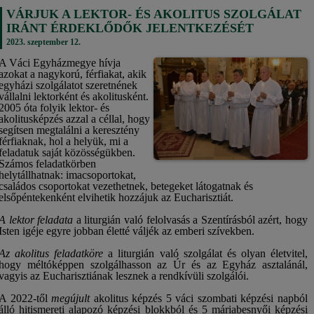
VÁRJUK A LEKTOR- ÉS AKOLITUS SZOLGÁLAT
IRÁNT ÉRDEKLŐDŐK JELENTKEZÉSÉT
2023. szeptember 12.
A Váci Egyházmegye hívja
azokat a nagykorú, férfiakat, akik
egyházi szolgálatot szeretnének
vállalni lektorként és akolitusként.
2005 óta folyik lektor- és
akolitusképzés azzal a céllal, hogy
segítsen megtalálni a keresztény
férfiaknak, hol a helyük, mi a
feladatuk saját közösségükben.
Számos feladatkörben
helytállhatnak: imacsoportokat,
családos csoportokat vezethetnek, betegeket látogatnak és
elsőpéntekenként elvihetik hozzájuk az Eucharisztiát.
A lektor feladata
a liturgián való felolvasás a Szentírásból azért, hogy
Isten igéje egyre jobban életté váljék az emberi szívekben.
Az akolitus feladatköre
a liturgián való szolgálat és olyan életvitel,
hogy méltóképpen szolgálhasson az Úr és az Egyház asztalánál,
vagyis az Eucharisztiának lesznek a rendkívüli szolgálói.
A 2022-től
megújult
akolitus képzés 5 váci szombati képzési napból
álló hitismereti alapozó képzési blokkból és 5 máriabesnyői képzési