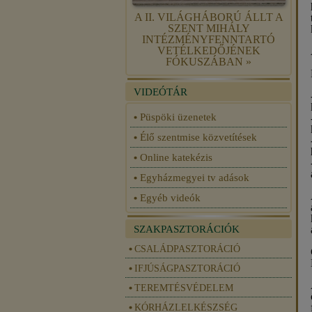
A II. VILÁGHÁBORÚ ÁLLT A
SZENT MIHÁLY
INTÉZMÉNYFENNTARTÓ
VETÉLKEDŐJÉNEK
FÓKUSZÁBAN »
VIDEÓTÁR
Püspöki üzenetek
Élő szentmise közvetítések
Online katekézis
Egyházmegyei tv adások
Egyéb videók
SZAKPASZTORÁCIÓK
CSALÁDPASZTORÁCIÓ
IFJÚSÁGPASZTORÁCIÓ
TEREMTÉSVÉDELEM
KÓRHÁZLELKÉSZSÉG