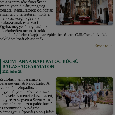
óta a szentmisére érkezőket a
szentélyben állványrengeteg
fogadta. Restaurátorok dolgoztak
a szentély újra festésén, hogy a
hívő közösség nagyvonalú
adakozásának és a Váci
Egyházmegye támogatásának
köszönhetően méltó, barokk
hangulatú díszítést kapjon az épület belső tere. Gáll-Csepeli Anikó
beküldött írását olvashatják.
bővebben »
SZENT ANNA NAPI PALÓC BÚCSÚ
BALASSAGYARMATON
2026. július 28.
Zsúfolásig telt vasárnap a
balassagyarmati Palóc Liget. A
szabadtéri színpadhoz a
hagyományokat követve díszes
népviseletes menet érkezett azért,
hogy részt vegyen a Szent Anna
tiszteletére rendezett palóc búcsún
és szentmisén. A Nógrád
Vármegyei Hírportál (Nool) írását