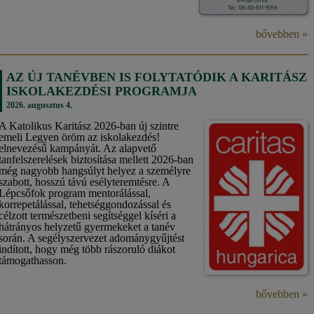
bővebben »
AZ ÚJ TANÉVBEN IS FOLYTATÓDIK A KARITÁSZ
ISKOLAKEZDÉSI PROGRAMJA
2026. augusztus 4.
A Katolikus Karitász 2026-ban új szintre
emeli Legyen öröm az iskolakezdés!
elnevezésű kampányát. Az alapvető
tanfelszerelések biztosítása mellett 2026-ban
még nagyobb hangsúlyt helyez a személyre
szabott, hosszú távú esélyteremtésre. A
Lépcsőfok program mentorálással,
korrepetálással, tehetséggondozással és
célzott természetbeni segítséggel kíséri a
hátrányos helyzetű gyermekeket a tanév
során. A segélyszervezet adománygyűjtést
indított, hogy még több rászoruló diákot
támogathasson.
bővebben »