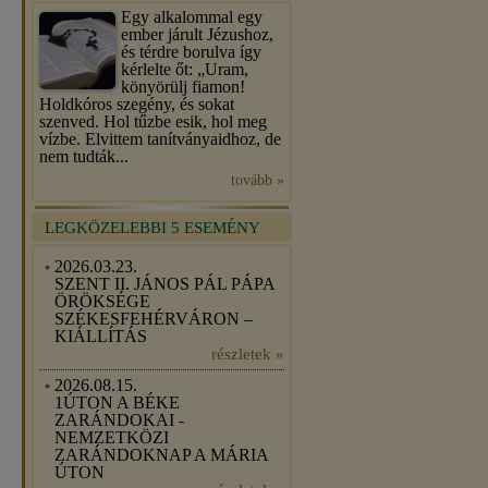
Egy alkalommal egy
ember járult Jézushoz,
és térdre borulva így
kérlelte őt: „Uram,
könyörülj fiamon!
Holdkóros szegény, és sokat
szenved. Hol tűzbe esik, hol meg
vízbe. Elvittem tanítványaidhoz, de
nem tudták...
tovább »
LEGKÖZELEBBI 5 ESEMÉNY
2026.03.23.
SZENT II. JÁNOS PÁL PÁPA
ÖRÖKSÉGE
SZÉKESFEHÉRVÁRON –
KIÁLLÍTÁS
részletek »
2026.08.15.
1ÚTON A BÉKE
ZARÁNDOKAI -
NEMZETKÖZI
ZARÁNDOKNAP A MÁRIA
ÚTON