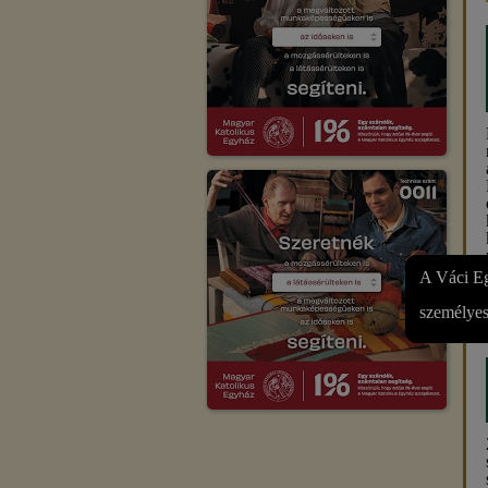
A Váci Eg
személyes