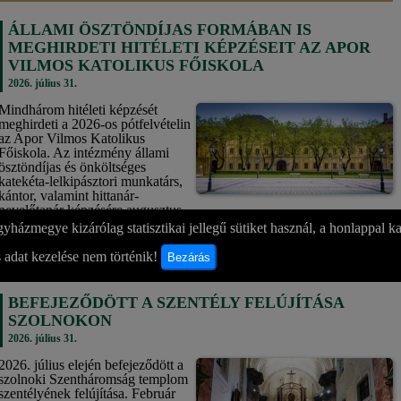
ÁLLAMI ÖSZTÖNDÍJAS FORMÁBAN IS
MEGHIRDETI HITÉLETI KÉPZÉSEIT AZ APOR
VILMOS KATOLIKUS FŐISKOLA
2026. július 31.
Mindhárom hitéleti képzését
meghirdeti a 2026-os pótfelvételin
az Apor Vilmos Katolikus
Főiskola. Az intézmény állami
ösztöndíjas és önköltséges
katekéta-lelkipásztori munkatárs,
kántor, valamint hittanár-
nevelőtanár képzésére augusztus
7-ig jelentkezhetnek az érdeklődők.
yházmegye kizárólag statisztikai jellegű sütiket használ, a honlappal k
bővebben »
 adat kezelése nem történik!
Bezárás
BEFEJEZŐDÖTT A SZENTÉLY FELÚJÍTÁSA
SZOLNOKON
2026. július 31.
2026. július elején befejeződött a
szolnoki Szentháromság templom
szentélyének felújítása. Február