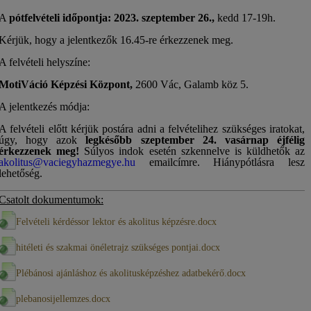
A
pótfelvételi időpontja: 2023. szeptember 26.,
kedd 17-19h.
Kérjük, hogy a jelentkezők 16.45-re érkezzenek meg.
A felvételi helyszíne:
MotiVáció
Képzési Központ,
2600 Vác, Galamb köz 5.
A jelentkezés módja:
A felvételi előtt kérjük postára adni a felvételihez szükséges iratokat,
úgy, hogy azok
legkésőbb szeptember 24. vasárnap éjfélig
érkezzenek meg!
Súlyos indok esetén szkennelve is küldhetők az
akolitus@vaciegyhazmegye.hu
emailcímre. Hiánypótlásra lesz
lehetőség.
Csatolt dokumentumok:
Felvételi kérdéssor lektor és akolitus képzésre.docx
hitéleti és szakmai önéletrajz szükséges pontjai.docx
Plébánosi ajánláshoz és akolitusképzéshez adatbekérő.docx
plebanosijellemzes.docx