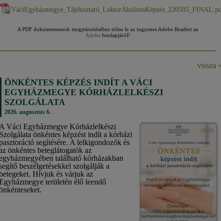
VáciEgyházmegye_Tájékoztató_LektorAkolitusKépzés_220505_FINAL.p
A PDF dokumentumok megjelenítéséhez töltse le az ingyenes Adobe Readert az
Adobe
honlapjáról!
vissza 
ÖNKÉNTES KÉPZÉS INDÍT A VÁCI
EGYHÁZMEGYE KÓRHÁZLELKÉSZI
SZOLGÁLATA
2026. augusztus 6.
A Váci Egyházmegye Kórházlelkészi
Szolgálata önkéntes képzést indít a kórházi
pasztoráció segítésére. A lelkigondozók és
az önkéntes beteglátogatók az
egyházmegyében található kórházakban
segítő beszélgetésekkel szolgálják a
betegeket. Hívjuk és várjuk az
Egyházmegye területén élő leendő
önkénteseket.