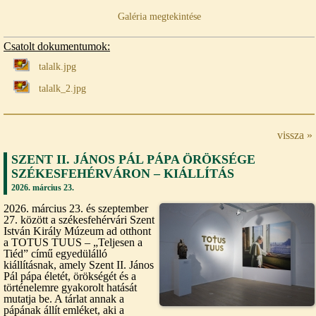
Galéria megtekintése
Csatolt dokumentumok:
talalk.jpg
talalk_2.jpg
vissza »
SZENT II. JÁNOS PÁL PÁPA ÖRÖKSÉGE
SZÉKESFEHÉRVÁRON – KIÁLLÍTÁS
2026. március 23.
2026. március 23. és szeptember
27. között a székesfehérvári Szent
István Király Múzeum ad otthont
a TOTUS TUUS – „Teljesen a
Tiéd” című egyedülálló
kiállításnak, amely Szent II. János
Pál pápa életét, örökségét és a
történelemre gyakorolt hatását
mutatja be. A tárlat annak a
pápának állít emléket, aki a