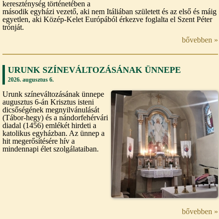
kereszténység történetében a
második egyházi vezető, aki nem Itáliában született és az első és máig
egyetlen, aki Közép-Kelet Európából érkezve foglalta el Szent Péter
trónját.
bővebben »
URUNK SZÍNEVÁLTOZÁSÁNAK ÜNNEPE
2026. augusztus 6.
Urunk színeváltozásának ünnepe
augusztus 6-án Krisztus isteni
dicsőségének megnyilvánulását
(Tábor-hegy) és a nándorfehérvári
diadal (1456) emlékét hirdeti a
katolikus egyházban. Az ünnep a
hit megerősítésére hív a
mindennapi élet szolgálataiban.
bővebben »