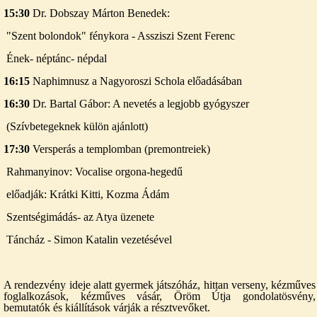
15:30
Dr. Dobszay Márton Benedek:
"Szent bolondok" fénykora - Assziszi Szent Ferenc
Ének- néptánc- népdal
16:15
Naphimnusz a Nagyoroszi Schola előadásában
16:30
Dr. Bartal Gábor: A nevetés a legjobb gyógyszer
(Szívbetegeknek külön ajánlott)
17:30
Versperás a templomban (premontreiek)
Rahmanyinov: Vocalise orgona-hegedű
előadják: Krátki Kitti, Kozma Ádám
Szentségimádás- az Atya üzenete
Táncház - Simon Katalin vezetésével
A rendezvény ideje alatt gyermek játszóház, hittan verseny, kézműves
foglalkozások, kézműves vásár, Öröm Útja gondolatösvény,
bemutatók és kiállítások várják a résztvevőket.