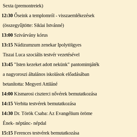
Sexta (premontreiek)
12:30
Őseink a templomról - visszaemlékezések
(összegyűjtötte: Siklai Istvánné)
13:00
Szivárvány kórus
13:15
Nádizumzum zenekar Ipolytölgyes
Tiszai Luca szociális testvér vezetésével
13:45
"Isten kezeket adott nekünk" pantomimjáték
a nagyoroszi általános iskolások előadásában
betanította: Megyeri Attiláné
14:00
Kismarosi ciszterci nővérek bemutatkozása
14:15
Verbita testvérek bemutatkozása
14:30
Dr. Török Csaba: Az Evangélium öröme
Ének- néptánc- népdal
15:15
Ferences testvérek bemutatkozása