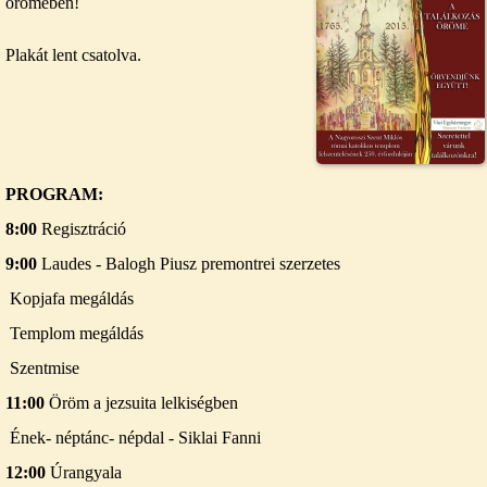
örömében!
Plakát lent csatolva.
PROGRAM:
8:00
Regisztráció
9:00
Laudes - Balogh Piusz premontrei szerzetes
Kopjafa megáldás
Templom megáldás
Szentmise
11:00
Öröm a jezsuita lelkiségben
Ének- néptánc- népdal - Siklai Fanni
12:00
Úrangyala