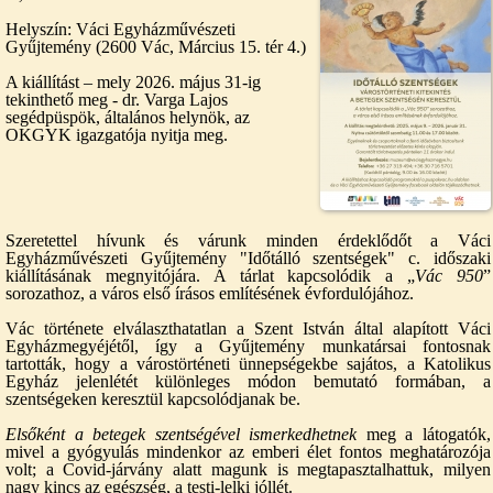
Helyszín: Váci Egyházművészeti
Gyűjtemény (2600 Vác, Március 15. tér 4.)
A kiállítást – mely 2026. május 31-ig
tekinthető meg - dr. Varga Lajos
segédpüspök, általános helynök, az
OKGYK igazgatója nyitja meg.
Szeretettel hívunk és várunk minden érdeklődőt a Váci
Egyházművészeti Gyűjtemény "Időtálló szentségek" c. időszaki
kiállításának megnyitójára. A tárlat kapcsolódik a „
Vác 950
”
sorozathoz, a város első írásos említésének évfordulójához.
Vác története elválaszthatatlan a Szent István által alapított Váci
Egyházmegyéjétől, így a Gyűjtemény munkatársai fontosnak
tartották, hogy a várostörténeti ünnepségekbe sajátos, a Katolikus
Egyház jelenlétét különleges módon bemutató formában, a
szentségeken keresztül kapcsolódjanak be.
Elsőként a betegek szentségével ismerkedhetnek
meg a látogatók,
mivel a gyógyulás mindenkor az emberi élet fontos meghatározója
volt; a Covid-járvány alatt magunk is megtapasztalhattuk, milyen
nagy kincs az egészség, a testi-lelki jóllét.