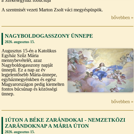
a Székesegyház főbúcsúja
A szentmisét vezeti Marton Zsolt váci megyéspüspök.
bővebben »
NAGYBOLDOGASSZONY ÜNNEPE
2026. augusztus 15.
Augusztus 15-én a Katolikus
Egyház Szűz Mária
mennybevételét, azaz
Nagyboldogasszony napját
ünnepli. Ez a nap az év
legjelentősebb Mária-ünnepe,
egyházmegyénkben és egész
Magyarországon pedig kiemelten
fontos búcsúnap és közösségi
ünnep.
bővebben »
1ÚTON A BÉKE ZARÁNDOKAI - NEMZETKÖZI
ZARÁNDOKNAP A MÁRIA ÚTON
2026. augusztus 15.