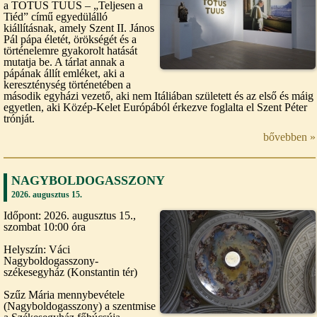
a TOTUS TUUS – „Teljesen a
Tiéd” című egyedülálló
kiállításnak, amely Szent II. János
Pál pápa életét, örökségét és a
történelemre gyakorolt hatását
mutatja be. A tárlat annak a
pápának állít emléket, aki a
kereszténység történetében a
második egyházi vezető, aki nem Itáliában született és az első és máig
egyetlen, aki Közép-Kelet Európából érkezve foglalta el Szent Péter
trónját.
bővebben »
NAGYBOLDOGASSZONY
2026. augusztus 15.
Időpont: 2026. augusztus 15.,
szombat 10:00 óra
Helyszín: Váci
Nagyboldogasszony-
székesegyház (Konstantin tér)
Szűz Mária mennybevétele
(Nagyboldogasszony) a szentmise