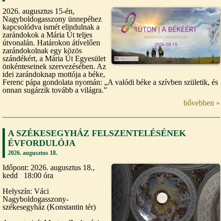
2026. augusztus 15-én,
Nagyboldogasszony ünnepéhez
kapcsolódva ismét elindulnak a
zarándokok a Mária Út teljes
útvonalán. Határokon átívelően
zarándokolnak egy közös
szándékért, a Mária Út Egyesület
önkénteseinek szervezésében. Az
idei zarándoknap mottója a béke,
Ferenc pápa gondolata nyomán: „A valódi béke a szívben születik, és
onnan sugárzik tovább a világra.”
bővebben »
A SZÉKESEGYHÁZ FELSZENTELÉSÉNEK
ÉVFORDULÓJA
2026. augusztus 18.
Időpont: 2026. augusztus 18.,
kedd 18:00 óra
Helyszín: Váci
Nagyboldogasszony-
székesegyház (Konstantin tér)