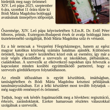
hirdetjük meg nagy örömmel:
XIV. Leó pápa 2025. szeptember
6-ára, szombat 11 órára tűzte ki
Bódi Mária Magdolna boldoggá
avatásának ünnepélyes időpontját.
Őszentsége, XIV. Leó pápa képviseletében S.Em.R. Dr. Erdő Péter
bíboros, prímás, Esztergom-Budapesti érsek úr avatja boldoggá Isten
tiszteletreméltó szolgálóját, Bódi Mária Magdolna szűz és vértanút.
Ez a hír nemcsak a Veszprémi Főegyházmegye, hanem az egész
magyar katolikus közösség számára hatalmas ajándék. Különösen
örömteli, hogy a tanév kezdetéhez közel esik az esemény, így már a
nyár végén elkezdődhet a szervezés az iskolákban, plébániákon,
családokban. A szervezők az elkövetkező napokban újra felveszik a
kapcsolatot minden korábbi együttműködő partnerrel, hogy a
szervezés gördülékenyen folytatódhasson.
Az elmúlt időszakban is együtt készültünk, imádságban,
tanúságtételben és Bódi Mária Magdolna krisztusi példájának
tanulmányozásában. Ezt a lelki készületet most tovább folytatjuk –
még nagyobb reménnyel és örömmel.
Tudjuk, hogy sok kérdés fogalmazódik meg a hívekben: regisztráció,
érkezés, zarándoklatok. Ezekre hamarosan részletes válaszokkal
szolgálnak a szervezők.