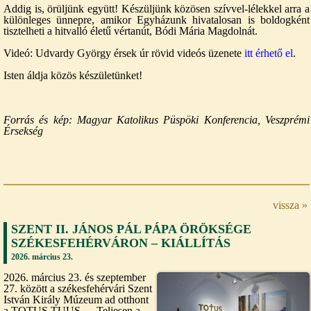
Addig is, örüljünk együtt! Készüljünk közösen szívvel-lélekkel arra a
különleges ünnepre, amikor Egyházunk hivatalosan is boldogként
tisztelheti a hitvalló életű vértanút, Bódi Mária Magdolnát.
Videó: Udvardy György érsek úr rövid videós üzenete
itt érhető el
.
Isten áldja közös készületünket!
Forrás és kép: Magyar Katolikus Püspöki Konferencia, Veszprémi
Érsekség
vissza »
SZENT II. JÁNOS PÁL PÁPA ÖRÖKSÉGE
SZÉKESFEHÉRVÁRON – KIÁLLÍTÁS
2026. március 23.
2026. március 23. és szeptember
27. között a székesfehérvári Szent
István Király Múzeum ad otthont
a TOTUS TUUS – „Teljesen a