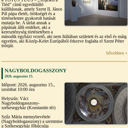
Tiéd” című egyedülálló
kiállításnak, amely Szent II. János
Pál pápa életét, örökségét és a
történelemre gyakorolt hatását
mutatja be. A tárlat annak a
pápának állít emléket, aki a
kereszténység történetében a
második egyházi vezető, aki nem Itáliában született és az első és máig
egyetlen, aki Közép-Kelet Európából érkezve foglalta el Szent Péter
trónját.
bővebben »
NAGYBOLDOGASSZONY
2026. augusztus 15.
Időpont: 2026. augusztus 15.,
szombat 10:00 óra
Helyszín: Váci
Nagyboldogasszony-
székesegyház (Konstantin tér)
Szűz Mária mennybevétele
(Nagyboldogasszony) a szentmise
a Székesegyház főbúcsúja