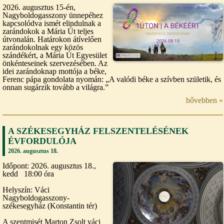
2026. augusztus 15-én,
Nagyboldogasszony ünnepéhez
kapcsolódva ismét elindulnak a
zarándokok a Mária Út teljes
útvonalán. Határokon átívelően
zarándokolnak egy közös
szándékért, a Mária Út Egyesület
önkénteseinek szervezésében. Az
idei zarándoknap mottója a béke,
Ferenc pápa gondolata nyomán: „A valódi béke a szívben születik, és
onnan sugárzik tovább a világra.”
bővebben »
A SZÉKESEGYHÁZ FELSZENTELÉSÉNEK
ÉVFORDULÓJA
2026. augusztus 18.
Időpont: 2026. augusztus 18.,
kedd 18:00 óra
Helyszín: Váci
Nagyboldogasszony-
székesegyház (Konstantin tér)
A szentmisét Marton Zsolt váci