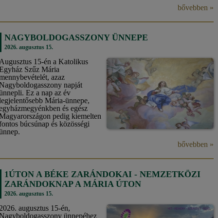
bővebben »
NAGYBOLDOGASSZONY ÜNNEPE
2026. augusztus 15.
Augusztus 15-én a Katolikus
Egyház Szűz Mária
mennybevételét, azaz
Nagyboldogasszony napját
ünnepli. Ez a nap az év
legjelentősebb Mária-ünnepe,
egyházmegyénkben és egész
Magyarországon pedig kiemelten
fontos búcsúnap és közösségi
ünnep.
bővebben »
1ÚTON A BÉKE ZARÁNDOKAI - NEMZETKÖZI
ZARÁNDOKNAP A MÁRIA ÚTON
2026. augusztus 15.
2026. augusztus 15-én,
Nagyboldogasszony ünnepéhez