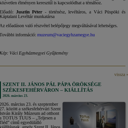
közvetlen élményen keresztül is kapcsolódhat a témához.
Előadó:
Jusztin Péter
- történész, levéltáros, a Váci Püspöki és
Káptalani Levéltár munkatársa
Az előadáson való részvétel belépőjegy megváltásával lehetséges.
További információ:
muzeum@vaciegyhzamegye.hu
Kép: Váci Egyházmegyei Gyűjtemény
vissza 
SZENT II. JÁNOS PÁL PÁPA ÖRÖKSÉGE
SZÉKESFEHÉRVÁRON – KIÁLLÍTÁS
2026. március 23.
2026. március 23. és szeptember
27. között a székesfehérvári Szent
István Király Múzeum ad otthont
a TOTUS TUUS – „Teljesen a
Tiéd” című egyedülálló
kiállításnak, amely Szent II. János