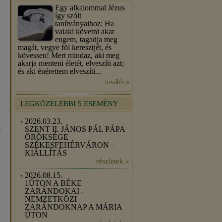
Egy alkalommal Jézus
így szólt
tanítványaihoz: Ha
valaki követni akar
engem, tagadja meg
magát, vegye föl keresztjét, és
kövessen! Mert mindaz, aki meg
akarja menteni életét, elveszíti azt;
és aki énérettem elveszíti...
tovább »
LEGKÖZELEBBI 5 ESEMÉNY
2026.03.23.
SZENT II. JÁNOS PÁL PÁPA
»
ÖRÖKSÉGE
SZÉKESFEHÉRVÁRON –
KIÁLLÍTÁS
részletek »
2026.08.15.
1ÚTON A BÉKE
ZARÁNDOKAI -
NEMZETKÖZI
ZARÁNDOKNAP A MÁRIA
ÚTON