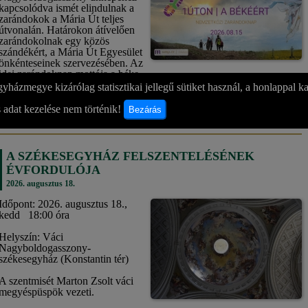
kapcsolódva ismét elindulnak a
zarándokok a Mária Út teljes
útvonalán. Határokon átívelően
zarándokolnak egy közös
szándékért, a Mária Út Egyesület
önkénteseinek szervezésében. Az
idei zarándoknap mottója a béke,
Ferenc pápa gondolata nyomán: „A valódi béke a szívben születik, és
yházmegye kizárólag statisztikai jellegű sütiket használ, a honlappal k
onnan sugárzik tovább a világra.”
 adat kezelése nem történik!
Bezárás
bővebben »
A SZÉKESEGYHÁZ FELSZENTELÉSÉNEK
ÉVFORDULÓJA
2026. augusztus 18.
Időpont: 2026. augusztus 18.,
kedd 18:00 óra
Helyszín: Váci
Nagyboldogasszony-
székesegyház (Konstantin tér)
A szentmisét Marton Zsolt váci
megyéspüspök vezeti.