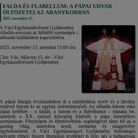
FALDA ÉS FLABELLUM: A PÁPAI UDVAR
ÖLTÖZETEI AZ ARANYKORBAN
2025. november 15.
A Váci Egyházművészeti Gyűjtemény
előadás-sorozata az Időtálló szentségek c.
időszaki kiállításhoz kapcsolódva
2025. november 15. szombat 15:00 óra
Cím: Vác, Március 15. tér - Váci
Egyházművészeti Gyűjtemény
A pápai liturgia évszázadokon át a szimbolikus nyelv és a látvány
erejével fejezte ki az egyház önértelmezését. Az előadás három ritka
pápai kelléket – a faldát, a fanont és a flabellumot – mutatja be,
amelyek a XX. század közepéig kísérték a pápa ünnepélyes
szertartásait. Fényképek és filmfelvételek segítségével tárul fel az a
gazdag világ, amelyben textil, szertartás és rangjelvény
egybefonódott. A Váci Egyházmegyei Gyűjtemény különleges
helyszín ehhez, hiszen liturgikus textileket is őriz, így a hallgatóság