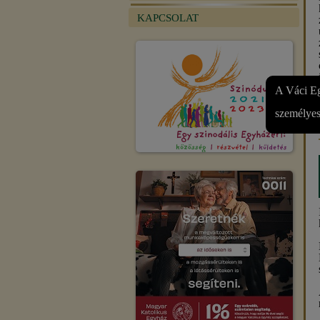
KAPCSOLAT
A Váci Eg
személyes