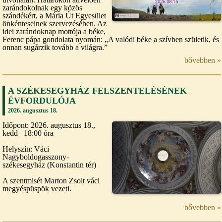
zarándokolnak egy közös
szándékért, a Mária Út Egyesület
önkénteseinek szervezésében. Az
idei zarándoknap mottója a béke,
Ferenc pápa gondolata nyomán: „A valódi béke a szívben születik, és
onnan sugárzik tovább a világra.”
bővebben »
A SZÉKESEGYHÁZ FELSZENTELÉSÉNEK
ÉVFORDULÓJA
2026. augusztus 18.
Időpont: 2026. augusztus 18.,
kedd 18:00 óra
Helyszín: Váci
Nagyboldogasszony-
székesegyház (Konstantin tér)
A szentmisét Marton Zsolt váci
megyéspüspök vezeti.
bővebben »