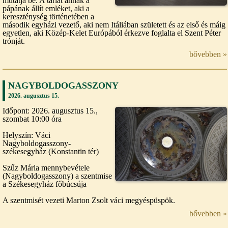
mutatja be. A tárlat annak a
pápának állít emléket, aki a
kereszténység történetében a
második egyházi vezető, aki nem Itáliában született és az első és máig
egyetlen, aki Közép-Kelet Európából érkezve foglalta el Szent Péter
trónját.
bővebben »
NAGYBOLDOGASSZONY
2026. augusztus 15.
Időpont: 2026. augusztus 15.,
szombat 10:00 óra
Helyszín: Váci
Nagyboldogasszony-
székesegyház (Konstantin tér)
Szűz Mária mennybevétele
(Nagyboldogasszony) a szentmise
a Székesegyház főbúcsúja
A szentmisét vezeti Marton Zsolt váci megyéspüspök.
bővebben »