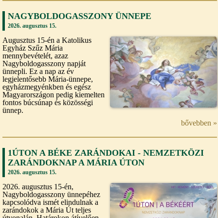
NAGYBOLDOGASSZONY ÜNNEPE
2026. augusztus 15.
Augusztus 15-én a Katolikus
Egyház Szűz Mária
mennybevételét, azaz
Nagyboldogasszony napját
ünnepli. Ez a nap az év
legjelentősebb Mária-ünnepe,
egyházmegyénkben és egész
Magyarországon pedig kiemelten
fontos búcsúnap és közösségi
ünnep.
bővebben »
1ÚTON A BÉKE ZARÁNDOKAI - NEMZETKÖZI
ZARÁNDOKNAP A MÁRIA ÚTON
2026. augusztus 15.
2026. augusztus 15-én,
Nagyboldogasszony ünnepéhez
kapcsolódva ismét elindulnak a
zarándokok a Mária Út teljes
útvonalán. Határokon átívelően