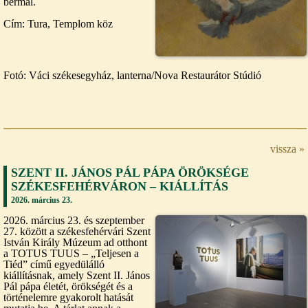
bérmál.
Cím: Tura, Templom köz
Fotó: Váci székesegyház, lanterna/Nova Restaurátor Stúdió
vissza »
SZENT II. JÁNOS PÁL PÁPA ÖRÖKSÉGE
SZÉKESFEHÉRVÁRON – KIÁLLÍTÁS
2026. március 23.
2026. március 23. és szeptember
27. között a székesfehérvári Szent
István Király Múzeum ad otthont
a TOTUS TUUS – „Teljesen a
Tiéd” című egyedülálló
kiállításnak, amely Szent II. János
Pál pápa életét, örökségét és a
történelemre gyakorolt hatását