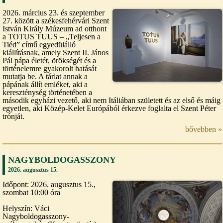
2026. március 23. és szeptember
27. között a székesfehérvári Szent
István Király Múzeum ad otthont
a TOTUS TUUS – „Teljesen a
Tiéd” című egyedülálló
kiállításnak, amely Szent II. János
Pál pápa életét, örökségét és a
történelemre gyakorolt hatását
mutatja be. A tárlat annak a
pápának állít emléket, aki a
kereszténység történetében a
második egyházi vezető, aki nem Itáliában született és az első és máig
egyetlen, aki Közép-Kelet Európából érkezve foglalta el Szent Péter
trónját.
bővebben »
NAGYBOLDOGASSZONY
2026. augusztus 15.
Időpont: 2026. augusztus 15.,
szombat 10:00 óra
Helyszín: Váci
Nagyboldogasszony-