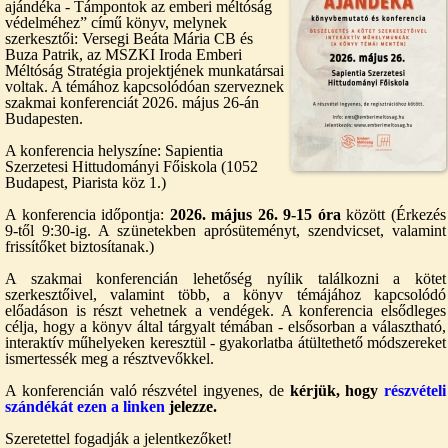
ajándéka - Támpontok az emberi méltóság
védelméhez” című könyv, melynek
szerkesztői: Versegi Beáta Mária CB és
Buza Patrik, az MSZKI Iroda Emberi
Méltóság Stratégia projektjének munkatársai
voltak. A témához kapcsolódóan szerveznek
szakmai konferenciát 2026. május 26-án
Budapesten.
A konferencia helyszíne: Sapientia
Szerzetesi Hittudományi Főiskola (1052
Budapest, Piarista köz 1.)
A konferencia időpontja:
2026. május 26. 9-15 óra
között (Érkezés
9-től 9:30-ig. A szünetekben aprósüteményt, szendvicset, valamint
frissítőket biztosítanak.)
A szakmai konferencián lehetőség nyílik találkozni a kötet
szerkesztőivel, valamint több, a könyv témájához kapcsolódó
előadáson is részt vehetnek a vendégek. A konferencia elsődleges
célja, hogy a könyv által tárgyalt témában - elsősorban a választható,
interaktív műhelyeken keresztül - gyakorlatba átültethető módszereket
ismertessék meg a résztvevőkkel.
A konferencián való részvétel ingyenes, de
kérjük, hogy
részvételi
szándékát ezen a linken
jelezze.
Szeretettel fogadják a jelentkezőket!