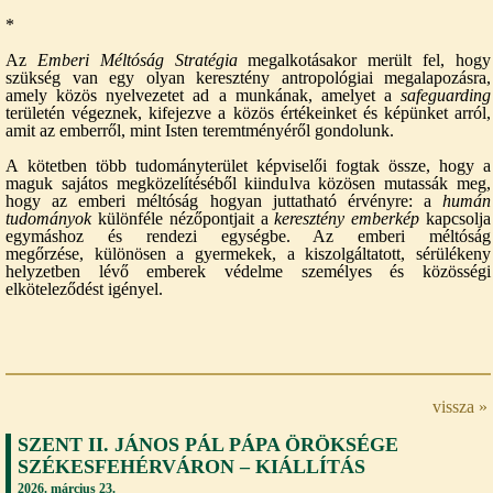
*
Az
Emberi Méltóság Stratégia
megalkotásakor merült fel, hogy
szükség van egy olyan keresztény antropológiai megalapozásra,
amely közös nyelvezetet ad a munkának, amelyet a
safeguarding
területén végeznek, kifejezve a közös értékeinket és képünket arról,
amit az emberről, mint Isten teremtményéről gondolunk.
A kötetben több tudományterület képviselői fogtak össze, hogy a
maguk sajátos megközelítéséből kiindulva közösen mutassák meg,
hogy az emberi méltóság hogyan juttatható érvényre: a
humán
tudományok
különféle nézőpontjait a
keresztény emberkép
kapcsolja
egymáshoz és rendezi egységbe. Az emberi méltóság
megőrzése, különösen a gyermekek, a kiszolgáltatott, sérülékeny
helyzetben lévő emberek védelme személyes és közösségi
elköteleződést igényel.
vissza »
SZENT II. JÁNOS PÁL PÁPA ÖRÖKSÉGE
SZÉKESFEHÉRVÁRON – KIÁLLÍTÁS
2026. március 23.