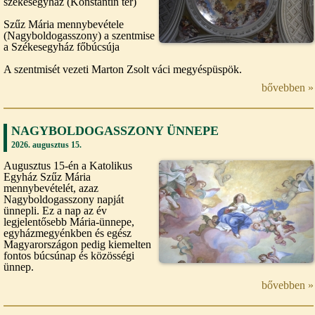
székesegyház (Konstantin tér)
Szűz Mária mennybevétele
(Nagyboldogasszony) a szentmise
a Székesegyház főbúcsúja
A szentmisét vezeti Marton Zsolt váci megyéspüspök.
bővebben »
NAGYBOLDOGASSZONY ÜNNEPE
2026. augusztus 15.
Augusztus 15-én a Katolikus
Egyház Szűz Mária
mennybevételét, azaz
Nagyboldogasszony napját
ünnepli. Ez a nap az év
legjelentősebb Mária-ünnepe,
egyházmegyénkben és egész
Magyarországon pedig kiemelten
fontos búcsúnap és közösségi
ünnep.
bővebben »