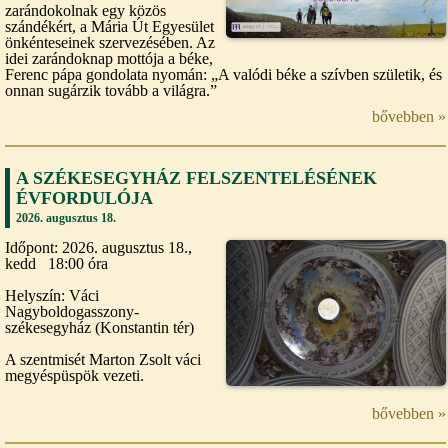
zarándokolnak egy közös
szándékért, a Mária Út Egyesület
önkénteseinek szervezésében. Az
idei zarándoknap mottója a béke,
Ferenc pápa gondolata nyomán: „A valódi béke a szívben születik, és
onnan sugárzik tovább a világra.”
bővebben »
A SZÉKESEGYHÁZ FELSZENTELÉSÉNEK
ÉVFORDULÓJA
2026. augusztus 18.
Időpont: 2026. augusztus 18.,
kedd 18:00 óra
Helyszín: Váci
Nagyboldogasszony-
székesegyház (Konstantin tér)
A szentmisét Marton Zsolt váci
megyéspüspök vezeti.
bővebben »