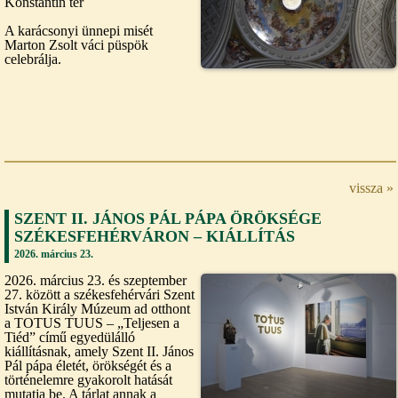
Konstantin tér
A karácsonyi ünnepi misét
Marton Zsolt váci püspök
celebrálja.
vissza »
SZENT II. JÁNOS PÁL PÁPA ÖRÖKSÉGE
SZÉKESFEHÉRVÁRON – KIÁLLÍTÁS
2026. március 23.
2026. március 23. és szeptember
27. között a székesfehérvári Szent
István Király Múzeum ad otthont
a TOTUS TUUS – „Teljesen a
Tiéd” című egyedülálló
kiállításnak, amely Szent II. János
Pál pápa életét, örökségét és a
történelemre gyakorolt hatását
mutatja be. A tárlat annak a