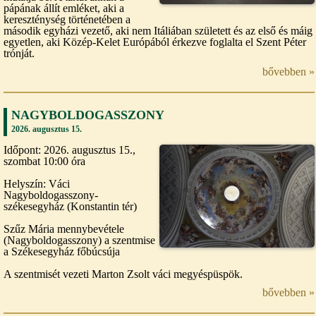
pápának állít emléket, aki a
kereszténység történetében a
második egyházi vezető, aki nem Itáliában született és az első és máig
egyetlen, aki Közép-Kelet Európából érkezve foglalta el Szent Péter
trónját.
bővebben »
NAGYBOLDOGASSZONY
2026. augusztus 15.
Időpont: 2026. augusztus 15.,
szombat 10:00 óra
Helyszín: Váci
Nagyboldogasszony-
székesegyház (Konstantin tér)
Szűz Mária mennybevétele
(Nagyboldogasszony) a szentmise
a Székesegyház főbúcsúja
A szentmisét vezeti Marton Zsolt váci megyéspüspök.
bővebben »