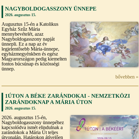
NAGYBOLDOGASSZONY ÜNNEPE
2026. augusztus 15.
Augusztus 15-én a Katolikus
Egyház Szűz Mária
mennybevételét, azaz
Nagyboldogasszony napját
ünnepli. Ez a nap az év
legjelentősebb Mária-ünnepe,
egyházmegyénkben és egész
Magyarországon pedig kiemelten
fontos búcsúnap és közösségi
ünnep.
bővebben »
1ÚTON A BÉKE ZARÁNDOKAI - NEMZETKÖZI
ZARÁNDOKNAP A MÁRIA ÚTON
2026. augusztus 15.
2026. augusztus 15-én,
Nagyboldogasszony ünnepéhez
kapcsolódva ismét elindulnak a
zarándokok a Mária Út teljes
útvonalán. Határokon átívelően