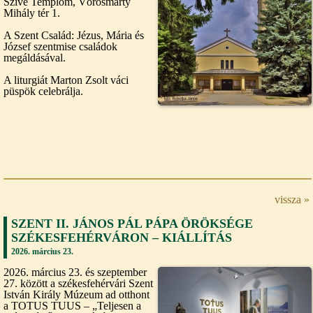
Szíve Templom, Vörösmarty
Mihály tér 1.
A Szent Család: Jézus, Mária és
József szentmise családok
megáldásával.
A liturgiát Marton Zsolt váci
püspök celebrálja.
vissza »
SZENT II. JÁNOS PÁL PÁPA ÖRÖKSÉGE
SZÉKESFEHÉRVÁRON – KIÁLLÍTÁS
2026. március 23.
2026. március 23. és szeptember
27. között a székesfehérvári Szent
István Király Múzeum ad otthont
a TOTUS TUUS – „Teljesen a