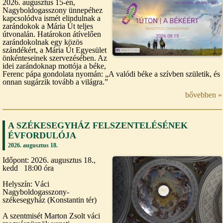
2026. augusztus 15-én,
Nagyboldogasszony ünnepéhez
kapcsolódva ismét elindulnak a
zarándokok a Mária Út teljes
útvonalán. Határokon átívelően
zarándokolnak egy közös
szándékért, a Mária Út Egyesület
önkénteseinek szervezésében. Az
idei zarándoknap mottója a béke,
Ferenc pápa gondolata nyomán: „A valódi béke a szívben születik, és
onnan sugárzik tovább a világra.”
bővebben »
A SZÉKESEGYHÁZ FELSZENTELÉSÉNEK
ÉVFORDULÓJA
2026. augusztus 18.
Időpont: 2026. augusztus 18.,
kedd 18:00 óra
Helyszín: Váci
Nagyboldogasszony-
székesegyház (Konstantin tér)
A szentmisét Marton Zsolt váci