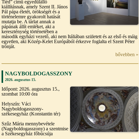
Tiéd” című egyedülálló
kiállításnak, amely Szent II. János
Pál pápa életét, örökségét és a
történelemre gyakorolt hatását
mutatja be. A tárlat annak a
pápának állít emléket, aki a
kereszténység történetében a
második egyházi vezető, aki nem Itáliában született és az első és máig
egyetlen, aki Közép-Kelet Európából érkezve foglalta el Szent Péter
trónját.
bővebben »
NAGYBOLDOGASSZONY
2026. augusztus 15.
Időpont: 2026. augusztus 15.,
szombat 10:00 óra
Helyszín: Váci
Nagyboldogasszony-
székesegyház (Konstantin tér)
Szűz Mária mennybevétele
(Nagyboldogasszony) a szentmise
a Székesegyház főbúcsúja