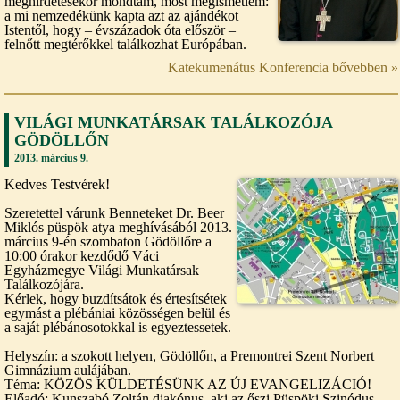
meghirdetésekor mondtam, most megismétlem:
a mi nemzedékünk kapta azt az ajándékot
Istentől, hogy – évszázadok óta először –
felnőtt megtérőkkel találkozhat Európában.
Katekumenátus Konferencia bővebben »
VILÁGI MUNKATÁRSAK TALÁLKOZÓJA
GÖDÖLLŐN
2013. március 9.
Kedves Testvérek!
Szeretettel várunk Benneteket Dr. Beer
Miklós püspök atya meghívásából 2013.
március 9-én szombaton Gödöllőre a
10:00 órakor kezdődő Váci
Egyházmegye Világi Munkatársak
Találkozójára.
Kérlek, hogy buzdítsátok és értesítsétek
egymást a plébániai közösségen belül és
a saját plébánosotokkal is egyeztessetek.
Helyszín: a szokott helyen, Gödöllőn, a Premontrei Szent Norbert
Gimnázium aulájában.
Téma: KÖZÖS KÜLDETÉSÜNK AZ ÚJ EVANGELIZÁCIÓ!
Előadó: Kunszabó Zoltán diakónus, aki az őszi Püspöki Szinódus