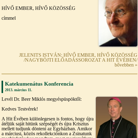
HÍVŐ EMBER, HÍVŐ KÖZÖSSÉG
címmel
JELENITS ISTVÁN: HÍVŐ EMBER, HÍVŐ KÖZÖSSÉG
/NAGYBÖJTI ELŐADÁSSOROZAT A HIT ÉVÉBEN/
bővebben »
Katekumenátus Konferencia
2013. március 11.
Levél Dr. Beer Miklós megyéspüspöktől:
Kedves Testvérek!
A Hit Évében különlegesen is fontos, hogy újra
átéljük saját hitünk szépségét és újra Krisztus
mellett tudjunk dönteni az Egyházban. Amikor
a márciusi, közös rekollekciónkon a Zsinatunk