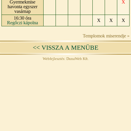
Gyermekmise
X
havonta egyszer
vasárnap
16:30 óra
X
X
X
Regőczi kápolna
Templomok miserendje »
<< VISSZA A MENÜBE
Webfejlesztés: DunaWeb Kft.