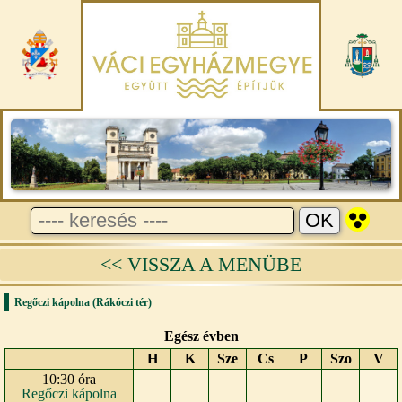
<< VISSZA A MENÜBE
Regőczi kápolna (Rákóczi tér)
Egész évben
H
K
Sze
Cs
P
Szo
V
10:30 óra
Regőczi kápolna