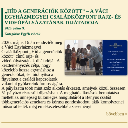
„HÍD A GENERÁCIÓK KÖZÖTT” – A VÁCI
EGYHÁZMEGYEI CSALÁDKÖZPONT RAJZ- ÉS
VIDEÓPÁLYÁZATÁNAK DÍJÁTADÓJA
2026. július 9.
Kategória:
Egyéb videók
2026. május 16-án rendezték meg
a Váci Egyházmegyei
Családközpont „Híd a generációk
között” című rajz- és
videópályázatának díjátadóját. A
kezdeményezés célja, hogy
közelebb hozza egymáshoz a
generációkat, és ráirányítsa a
figyelmet a családi kapcsolatok,
valamint gyökereink fontosságára.
A pályázatra több mint száz alkotás érkezett, amelyek közül összesen
51 pályázó részesült díjazásban. A megható alkotások bemutatása
mellett az ünnepség különleges hangulatáról a Benyus család
többgenerációs zenekara és kórusa gondoskodott, akik komolyzenei
műsorral tették még emlékezetesebbé az eseményt.
bővebben »