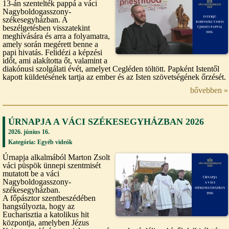
13-án szentelték pappá a váci
Nagyboldogasszony-
székesegyházban. A
beszélgetésben visszatekint
meghívására és arra a folyamatra,
amely során megérett benne a
papi hivatás. Felidézi a képzési
időt, ami alakította őt, valamint a
diakónusi szolgálati évét, amelyet Cegléden töltött. Papként Istentől
kapott küldetésének tartja az ember és az Isten szövetségének őrzését.
bővebben »
ÚRNAPJA A VÁCI SZÉKESEGYHÁZBAN 2026
2026. június 16.
Kategória:
Egyéb videók
Úrnapja alkalmából Marton Zsolt
váci püspök ünnepi szentmisét
mutatott be a váci
Nagyboldogasszony-
székesegyházban.
A főpásztor szentbeszédében
hangsúlyozta, hogy az
Eucharisztia a katolikus hit
központja, amelyben Jézus