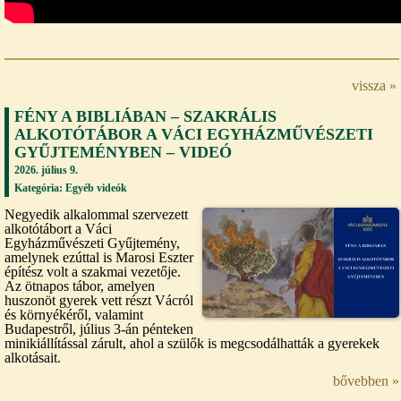
vissza »
FÉNY A BIBLIÁBAN – SZAKRÁLIS
ALKOTÓTÁBOR A VÁCI EGYHÁZMŰVÉSZETI
GYŰJTEMÉNYBEN – VIDEÓ
2026. július 9.
Kategória:
Egyéb videók
Negyedik alkalommal szervezett
alkotótábort a Váci
Egyházművészeti Gyűjtemény,
amelynek ezúttal is Marosi Eszter
építész volt a szakmai vezetője.
Az ötnapos tábor, amelyen
huszonöt gyerek vett részt Vácról
és környékéről, valamint
Budapestről, július 3-án pénteken
minikiállítással zárult, ahol a szülők is megcsodálhatták a gyerekek
alkotásait.
bővebben »