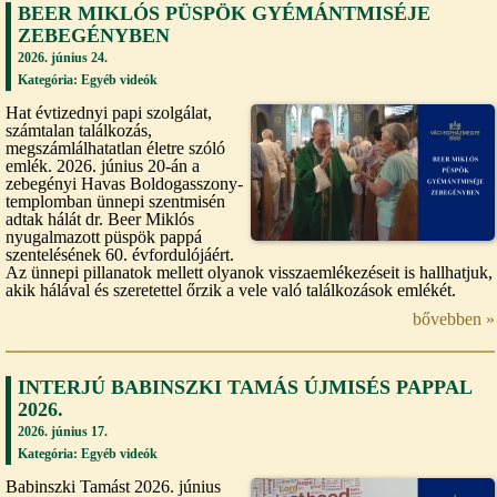
BEER MIKLÓS PÜSPÖK GYÉMÁNTMISÉJE
ZEBEGÉNYBEN
2026. június 24.
Kategória:
Egyéb videók
Hat évtizednyi papi szolgálat,
számtalan találkozás,
megszámlálhatatlan életre szóló
emlék. 2026. június 20-án a
zebegényi Havas Boldogasszony-
templomban ünnepi szentmisén
adtak hálát dr. Beer Miklós
nyugalmazott püspök pappá
szentelésének 60. évfordulójáért.
Az ünnepi pillanatok mellett olyanok visszaemlékezéseit is hallhatjuk,
akik hálával és szeretettel őrzik a vele való találkozások emlékét.
bővebben »
INTERJÚ BABINSZKI TAMÁS ÚJMISÉS PAPPAL
2026.
2026. június 17.
Kategória:
Egyéb videók
Babinszki Tamást 2026. június