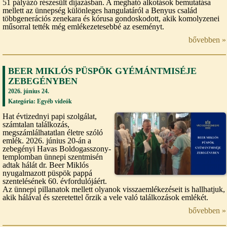
51 pályázó részesült díjazásban. A megható alkotások bemutatása
mellett az ünnepség különleges hangulatáról a Benyus család
többgenerációs zenekara és kórusa gondoskodott, akik komolyzenei
műsorral tették még emlékezetesebbé az eseményt.
bővebben »
BEER MIKLÓS PÜSPÖK GYÉMÁNTMISÉJE
ZEBEGÉNYBEN
2026. június 24.
Kategória:
Egyéb videók
Hat évtizednyi papi szolgálat,
számtalan találkozás,
megszámlálhatatlan életre szóló
emlék. 2026. június 20-án a
zebegényi Havas Boldogasszony-
templomban ünnepi szentmisén
adtak hálát dr. Beer Miklós
nyugalmazott püspök pappá
szentelésének 60. évfordulójáért.
Az ünnepi pillanatok mellett olyanok visszaemlékezéseit is hallhatjuk,
akik hálával és szeretettel őrzik a vele való találkozások emlékét.
bővebben »