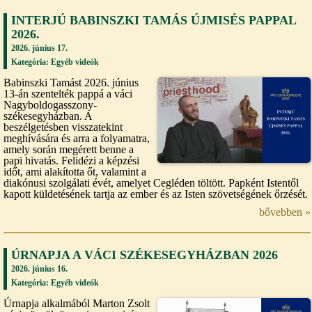
INTERJÚ BABINSZKI TAMÁS ÚJMISÉS PAPPAL
2026.
2026. június 17.
Kategória:
Egyéb videók
Babinszki Tamást 2026. június
13-án szentelték pappá a váci
Nagyboldogasszony-
székesegyházban. A
beszélgetésben visszatekint
meghívására és arra a folyamatra,
amely során megérett benne a
papi hivatás. Felidézi a képzési
időt, ami alakította őt, valamint a
diakónusi szolgálati évét, amelyet Cegléden töltött. Papként Istentől
kapott küldetésének tartja az ember és az Isten szövetségének őrzését.
bővebben »
ÚRNAPJA A VÁCI SZÉKESEGYHÁZBAN 2026
2026. június 16.
Kategória:
Egyéb videók
Úrnapja alkalmából Marton Zsolt