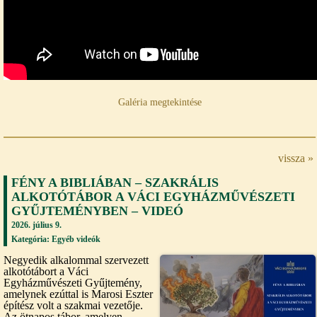
Galéria megtekintése
vissza »
FÉNY A BIBLIÁBAN – SZAKRÁLIS
ALKOTÓTÁBOR A VÁCI EGYHÁZMŰVÉSZETI
GYŰJTEMÉNYBEN – VIDEÓ
2026. július 9.
Kategória:
Egyéb videók
Negyedik alkalommal szervezett
alkotótábort a Váci
Egyházművészeti Gyűjtemény,
amelynek ezúttal is Marosi Eszter
építész volt a szakmai vezetője.
Az ötnapos tábor, amelyen