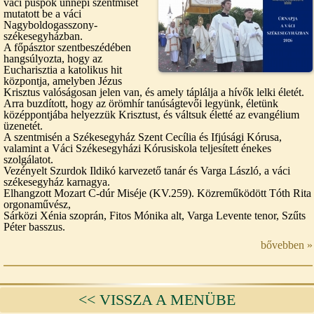
váci püspök ünnepi szentmisét
mutatott be a váci
Nagyboldogasszony-
székesegyházban.
A főpásztor szentbeszédében
hangsúlyozta, hogy az
Eucharisztia a katolikus hit
központja, amelyben Jézus
Krisztus valóságosan jelen van, és amely táplálja a hívők lelki életét.
Arra buzdított, hogy az örömhír tanúságtevői legyünk, életünk
középpontjába helyezzük Krisztust, és váltsuk életté az evangélium
üzenetét.
A szentmisén a Székesegyház Szent Cecília és Ifjúsági Kórusa,
valamint a Váci Székesegyházi Kórusiskola teljesített énekes
szolgálatot.
Vezényelt Szurdok Ildikó karvezető tanár és Varga László, a váci
székesegyház karnagya.
Elhangzott Mozart C-dúr Miséje (KV.259). Közreműködött Tóth Rita
orgonaművész,
Sárközi Xénia szoprán, Fitos Mónika alt, Varga Levente tenor, Szűts
Péter basszus.
bővebben »
<< VISSZA A MENÜBE