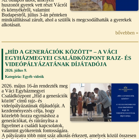
huszonöt gyerek vett részt Vácról
és környékéről, valamint
Budapestről, július 3-án pénteken
minikiállítással zárult, ahol a szülők is megcsodálhatták a gyerekek
alkotásait.
bővebben »
„HÍD A GENERÁCIÓK KÖZÖTT” – A VÁCI
EGYHÁZMEGYEI CSALÁDKÖZPONT RAJZ- ÉS
VIDEÓPÁLYÁZATÁNAK DÍJÁTADÓJA
2026. július 9.
Kategória:
Egyéb videók
2026. május 16-án rendezték meg
a Váci Egyházmegyei
Családközpont „Híd a generációk
között” című rajz- és
videópályázatának díjátadóját. A
kezdeményezés célja, hogy
közelebb hozza egymáshoz a
generációkat, és ráirányítsa a
figyelmet a családi kapcsolatok,
valamint gyökereink fontosságára.
A pályázatra több mint száz alkotás érkezett, amelyek közül összesen