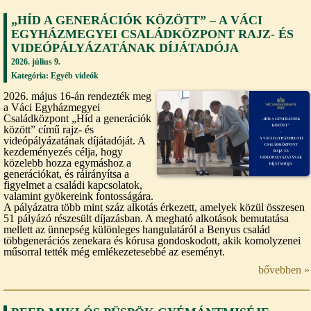
„HÍD A GENERÁCIÓK KÖZÖTT” – A VÁCI
EGYHÁZMEGYEI CSALÁDKÖZPONT RAJZ- ÉS
VIDEÓPÁLYÁZATÁNAK DÍJÁTADÓJA
2026. július 9.
Kategória:
Egyéb videók
2026. május 16-án rendezték meg
a Váci Egyházmegyei
Családközpont „Híd a generációk
között” című rajz- és
videópályázatának díjátadóját. A
kezdeményezés célja, hogy
közelebb hozza egymáshoz a
generációkat, és ráirányítsa a
figyelmet a családi kapcsolatok,
valamint gyökereink fontosságára.
A pályázatra több mint száz alkotás érkezett, amelyek közül összesen
51 pályázó részesült díjazásban. A megható alkotások bemutatása
mellett az ünnepség különleges hangulatáról a Benyus család
többgenerációs zenekara és kórusa gondoskodott, akik komolyzenei
műsorral tették még emlékezetesebbé az eseményt.
bővebben »