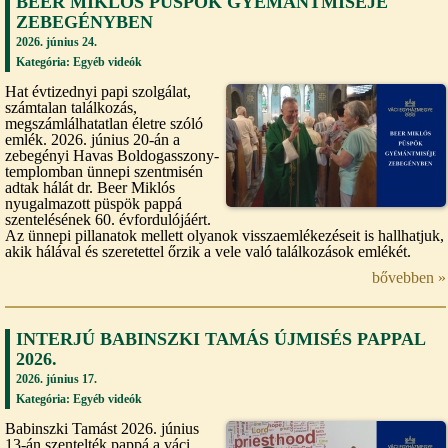
BEER MIKLÓS PÜSPÖK GYÉMÁNTMISÉJE
ZEBEGÉNYBEN
2026. június 24.
Kategória:
Egyéb videók
Hat évtizednyi papi szolgálat,
számtalan találkozás,
megszámlálhatatlan életre szóló
emlék. 2026. június 20-án a
zebegényi Havas Boldogasszony-
templomban ünnepi szentmisén
adtak hálát dr. Beer Miklós
nyugalmazott püspök pappá
szentelésének 60. évfordulójáért.
Az ünnepi pillanatok mellett olyanok visszaemlékezéseit is hallhatjuk,
akik hálával és szeretettel őrzik a vele való találkozások emlékét.
bővebben »
INTERJÚ BABINSZKI TAMÁS ÚJMISÉS PAPPAL
2026.
2026. június 17.
Kategória:
Egyéb videók
Babinszki Tamást 2026. június
13-án szentelték pappá a váci