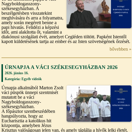
Nagyboldogasszony-
székesegyházban. A
beszélgetésben visszatekint
meghívására és arra a folyamatra,
amely során megérett benne a
papi hivatás. Felidézi a képzési
időt, ami alakította őt, valamint a
diakónusi szolgálati évét, amelyet Cegléden töltött. Papként Istentől
kapott küldetésének tartja az ember és az Isten szövetségének őrzését.
bővebben »
ÚRNAPJA A VÁCI SZÉKESEGYHÁZBAN 2026
2026. június 16.
Kategória:
Egyéb videók
Úrnapja alkalmából Marton Zsolt
váci püspök ünnepi szentmisét
mutatott be a váci
Nagyboldogasszony-
székesegyházban.
A főpásztor szentbeszédében
hangsúlyozta, hogy az
Eucharisztia a katolikus hit
központja, amelyben Jézus
Krisztus valóságosan jelen van, és amely táplálja a hívők lelki életét.