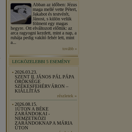
Abban az időben: Jézus
maga mellé vette Pétert,
Jakabot és testvérét,
Jánost, s külön velük
fölment egy magas
hegyre. Ott elváltozott előttük: az
arca ragyogni kezdett, mint a nap, a
ruhája pedig vakító fehér lett, mint
a...
tovább »
»
LEGKÖZELEBBI 5 ESEMÉNY
2026.03.23.
SZENT II. JÁNOS PÁL PÁPA
ÖRÖKSÉGE
SZÉKESFEHÉRVÁRON –
KIÁLLÍTÁS
részletek »
2026.08.15.
1ÚTON A BÉKE
ZARÁNDOKAI -
NEMZETKÖZI
ZARÁNDOKNAP A MÁRIA
ÚTON