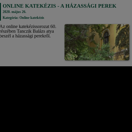
ONLINE KATEKÉZIS - A HÁZASSÁGI PEREK
2020. május 26.
Kategória:
Online katekézis
Az online katekézissorozat 60.
részében Tanczik Balázs atya
beszél a házassági perekről.