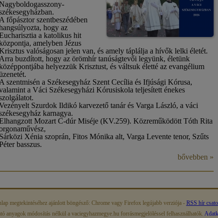
Nagyboldogasszony-
székesegyházban.
A főpásztor szentbeszédében
hangsúlyozta, hogy az
Eucharisztia a katolikus hit
központja, amelyben Jézus
Krisztus valóságosan jelen van, és amely táplálja a hívők lelki életét.
Arra buzdított, hogy az örömhír tanúságtevői legyünk, életünk
középpontjába helyezzük Krisztust, és váltsuk életté az evangélium
üzenetét.
A szentmisén a Székesegyház Szent Cecília és Ifjúsági Kórusa,
valamint a Váci Székesegyházi Kórusiskola teljesített énekes
szolgálatot.
Vezényelt Szurdok Ildikó karvezető tanár és Varga László, a váci
székesegyház karnagya.
Elhangzott Mozart C-dúr Miséje (KV.259). Közreműködött Tóth Rita
orgonaművész,
Sárközi Xénia szoprán, Fitos Mónika alt, Varga Levente tenor, Szűts
Péter basszus.
bővebben »
lap megtekintéséhez ajánlott böngésző: Chrome vagy Firefox legújabb verziója -
RSS hír csat
ató anyagok módosítás nélkül a vaciegyhazmegye.hu forrásmegjelöléssel felhasználhatók.
Adatke