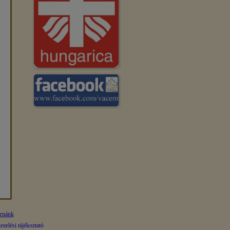
ornánk
zelési tájékoztató