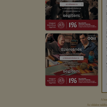
A hon
Az oldalon találh