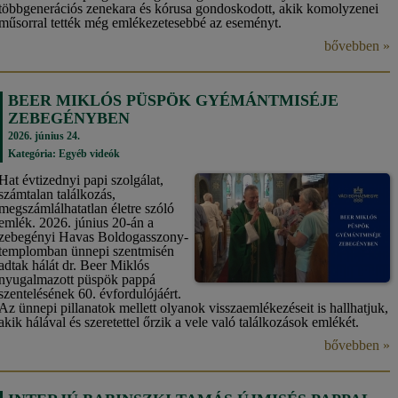
többgenerációs zenekara és kórusa gondoskodott, akik komolyzenei
műsorral tették még emlékezetesebbé az eseményt.
bővebben »
BEER MIKLÓS PÜSPÖK GYÉMÁNTMISÉJE
ZEBEGÉNYBEN
2026. június 24.
Kategória:
Egyéb videók
Hat évtizednyi papi szolgálat,
számtalan találkozás,
megszámlálhatatlan életre szóló
emlék. 2026. június 20-án a
zebegényi Havas Boldogasszony-
templomban ünnepi szentmisén
adtak hálát dr. Beer Miklós
nyugalmazott püspök pappá
szentelésének 60. évfordulójáért.
Az ünnepi pillanatok mellett olyanok visszaemlékezéseit is hallhatjuk,
akik hálával és szeretettel őrzik a vele való találkozások emlékét.
bővebben »