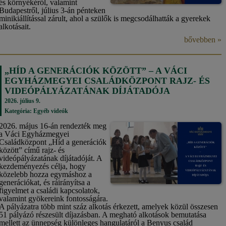
és környékéről, valamint
Budapestről, július 3-án pénteken
minikiállítással zárult, ahol a szülők is megcsodálhatták a gyerekek
alkotásait.
bővebben »
„HÍD A GENERÁCIÓK KÖZÖTT” – A VÁCI
EGYHÁZMEGYEI CSALÁDKÖZPONT RAJZ- ÉS
VIDEÓPÁLYÁZATÁNAK DÍJÁTADÓJA
2026. július 9.
Kategória:
Egyéb videók
2026. május 16-án rendezték meg
a Váci Egyházmegyei
Családközpont „Híd a generációk
között” című rajz- és
videópályázatának díjátadóját. A
kezdeményezés célja, hogy
közelebb hozza egymáshoz a
generációkat, és ráirányítsa a
figyelmet a családi kapcsolatok,
valamint gyökereink fontosságára.
A pályázatra több mint száz alkotás érkezett, amelyek közül összesen
51 pályázó részesült díjazásban. A megható alkotások bemutatása
mellett az ünnepség különleges hangulatáról a Benyus család