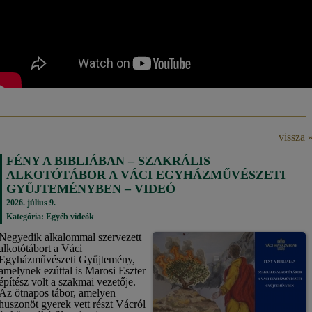
vissza 
FÉNY A BIBLIÁBAN – SZAKRÁLIS
ALKOTÓTÁBOR A VÁCI EGYHÁZMŰVÉSZETI
GYŰJTEMÉNYBEN – VIDEÓ
2026. július 9.
Kategória:
Egyéb videók
Negyedik alkalommal szervezett
alkotótábort a Váci
Egyházművészeti Gyűjtemény,
amelynek ezúttal is Marosi Eszter
építész volt a szakmai vezetője.
Az ötnapos tábor, amelyen
huszonöt gyerek vett részt Vácról