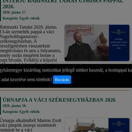
INTERJÚ BABINSZKI TAMÁS ÚJMISÉS PAPPAL
2026.
2026. június 17.
Kategória:
Egyéb videók
Babinszki Tamást 2026. június
13-án szentelték pappá a váci
Nagyboldogasszony-
székesegyházban. A
beszélgetésben visszatekint
meghívására és arra a folyamatra,
amely során megérett benne a
papi hivatás. Felidézi a képzési
időt, ami alakította őt, valamint a
diakónusi szolgálati évét, amelyet Cegléden töltött. Papként Istentől
yházmegye kizárólag statisztikai jellegű sütiket használ, a honlappal k
kapott küldetésének tartja az ember és az Isten szövetségének őrzését.
 adat kezelése nem történik!
Bezárás
bővebben »
ÚRNAPJA A VÁCI SZÉKESEGYHÁZBAN 2026
2026. június 16.
Kategória:
Egyéb videók
Úrnapja alkalmából Marton Zsolt
váci püspök ünnepi szentmisét
mutatott be a váci