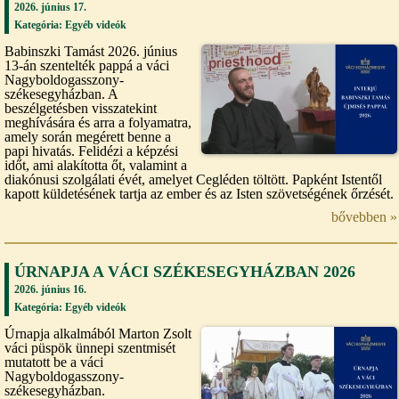
2026. június 17.
Kategória:
Egyéb videók
Babinszki Tamást 2026. június
13-án szentelték pappá a váci
Nagyboldogasszony-
székesegyházban. A
beszélgetésben visszatekint
meghívására és arra a folyamatra,
amely során megérett benne a
papi hivatás. Felidézi a képzési
időt, ami alakította őt, valamint a
diakónusi szolgálati évét, amelyet Cegléden töltött. Papként Istentől
kapott küldetésének tartja az ember és az Isten szövetségének őrzését.
bővebben »
ÚRNAPJA A VÁCI SZÉKESEGYHÁZBAN 2026
2026. június 16.
Kategória:
Egyéb videók
Úrnapja alkalmából Marton Zsolt
váci püspök ünnepi szentmisét
mutatott be a váci
Nagyboldogasszony-
székesegyházban.