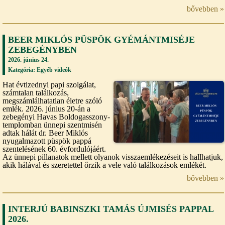
bővebben »
BEER MIKLÓS PÜSPÖK GYÉMÁNTMISÉJE
ZEBEGÉNYBEN
2026. június 24.
Kategória:
Egyéb videók
Hat évtizednyi papi szolgálat,
számtalan találkozás,
megszámlálhatatlan életre szóló
emlék. 2026. június 20-án a
zebegényi Havas Boldogasszony-
templomban ünnepi szentmisén
adtak hálát dr. Beer Miklós
nyugalmazott püspök pappá
szentelésének 60. évfordulójáért.
Az ünnepi pillanatok mellett olyanok visszaemlékezéseit is hallhatjuk,
akik hálával és szeretettel őrzik a vele való találkozások emlékét.
bővebben »
INTERJÚ BABINSZKI TAMÁS ÚJMISÉS PAPPAL
2026.