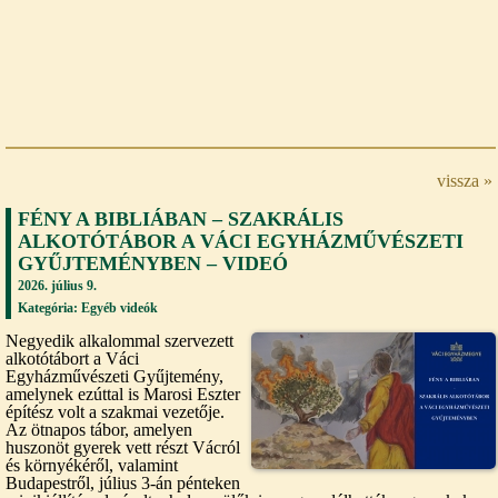
vissza »
FÉNY A BIBLIÁBAN – SZAKRÁLIS
ALKOTÓTÁBOR A VÁCI EGYHÁZMŰVÉSZETI
GYŰJTEMÉNYBEN – VIDEÓ
2026. július 9.
Kategória:
Egyéb videók
Negyedik alkalommal szervezett
alkotótábort a Váci
Egyházművészeti Gyűjtemény,
amelynek ezúttal is Marosi Eszter
építész volt a szakmai vezetője.
Az ötnapos tábor, amelyen
huszonöt gyerek vett részt Vácról
és környékéről, valamint
Budapestről, július 3-án pénteken