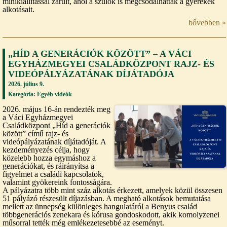
minikiállítással zárult, ahol a szülők is megcsodálhatták a gyerekek
alkotásait.
bővebben »
„HÍD A GENERÁCIÓK KÖZÖTT” – A VÁCI
EGYHÁZMEGYEI CSALÁDKÖZPONT RAJZ- ÉS
VIDEÓPÁLYÁZATÁNAK DÍJÁTADÓJA
2026. július 9.
Kategória:
Egyéb videók
2026. május 16-án rendezték meg
a Váci Egyházmegyei
Családközpont „Híd a generációk
között” című rajz- és
videópályázatának díjátadóját. A
kezdeményezés célja, hogy
közelebb hozza egymáshoz a
generációkat, és ráirányítsa a
figyelmet a családi kapcsolatok,
valamint gyökereink fontosságára.
A pályázatra több mint száz alkotás érkezett, amelyek közül összesen
51 pályázó részesült díjazásban. A megható alkotások bemutatása
mellett az ünnepség különleges hangulatáról a Benyus család
többgenerációs zenekara és kórusa gondoskodott, akik komolyzenei
műsorral tették még emlékezetesebbé az eseményt.