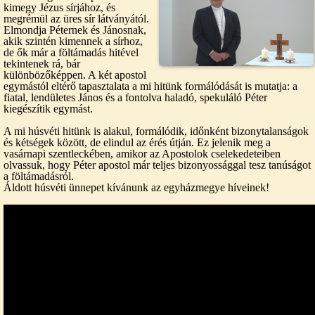
kimegy Jézus sírjához, és
megrémül az üres sír látványától.
Elmondja Péternek és Jánosnak,
akik szintén kimennek a sírhoz,
de ők már a föltámadás hitével
tekintenek rá, bár
különbözőképpen. A két apostol
egymástól eltérő tapasztalata a mi hitünk formálódását is mutatja: a
fiatal, lendületes János és a fontolva haladó, spekuláló Péter
kiegészítik egymást.
A mi húsvéti hitünk is alakul, formálódik, időnként bizonytalanságok
és kétségek között, de elindul az érés útján. Ez jelenik meg a
vasárnapi szentleckében, amikor az Apostolok cselekedeteiben
olvassuk, hogy Péter apostol már teljes bizonyossággal tesz tanúságot
a föltámadásról.
Áldott húsvéti ünnepet kívánunk az egyházmegye híveinek!