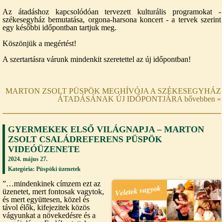
Az átadáshoz kapcsolódóan tervezett kulturális programokat -
székesegyház bemutatása, orgona-harsona koncert - a tervek szerint
egy későbbi időpontban tartjuk meg.
Köszönjük a megértést!
A szertartásra várunk mindenkit szeretettel az új időpontban!
MARTON ZSOLT PÜSPÖK MEGHÍVÓJA A SZÉKESEGYHÁZ
ÁTADÁSÁNAK ÚJ IDŐPONTJÁRA bővebben »
GYERMEKEK ELSŐ VILÁGNAPJA – MARTON
ZSOLT CSALÁDREFERENS PÜSPÖK
VIDEÓÜZENETE
2024. május 27.
Kategória:
Püspöki üzenetek
”…mindenkinek címzem ezt az
üzenetet, mert fontosak vagytok,
és mert együttesen, közel és
távol élők, kifejezitek közös
vágyunkat a növekedésre és a