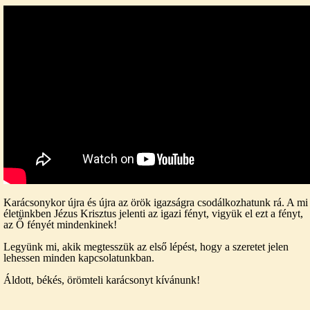
Karácsonykor újra és újra az örök igazságra csodálkozhatunk rá. A mi
életünkben Jézus Krisztus jelenti az igazi fényt, vigyük el ezt a fényt,
az Ő fényét mindenkinek!
Legyünk mi, akik megtesszük az első lépést, hogy a szeretet jelen
lehessen minden kapcsolatunkban.
Áldott, békés, örömteli karácsonyt kívánunk!