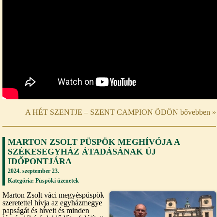
A HÉT SZENTJE – SZENT CAMPION ÖDÖN bővebben »
MARTON ZSOLT PÜSPÖK MEGHÍVÓJA A
SZÉKESEGYHÁZ ÁTADÁSÁNAK ÚJ
IDŐPONTJÁRA
2024. szeptember 23.
Kategória:
Püspöki üzenetek
Marton Zsolt váci megyéspüspök
szeretettel hívja az egyházmegye
papságát és híveit és minden