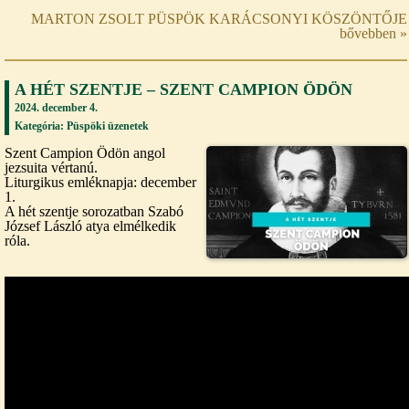
MARTON ZSOLT PÜSPÖK KARÁCSONYI KÖSZÖNTŐJE
bővebben »
A HÉT SZENTJE – SZENT CAMPION ÖDÖN
2024. december 4.
Kategória:
Püspöki üzenetek
Szent Campion Ödön angol
jezsuita vértanú.
Liturgikus emléknapja: december
1.
A hét szentje sorozatban Szabó
József László atya elmélkedik
róla.