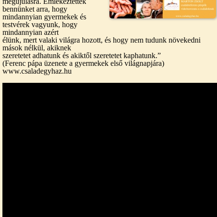
megújulásra. Emlékeztettek
bennünket arra, hogy
mindannyian gyermekek és
testvérek vagyunk, hogy
mindannyian azért
élünk, mert valaki világra hozott, és hogy nem tudunk növekedni
mások nélkül, akiknek
szeretetet adhatunk és akiktől szeretetet kaphatunk.”
(Ferenc pápa üzenete a gyermekek első világnapjára)
www.csaladegyhaz.hu