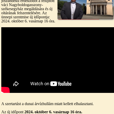
jószándékú érdeklődőt a felújított
váci Nagyboldogasszony-
székesegyház megáldására és új
oltárának felszentelésére. Az
ünnepi szentmise új időpontja:
2024. október 6. vasárnap 16 óra.
A szertartást a dunai árvízhullám miatt kellett elhalasztani.
Az új időpont
2024. október 6. vasárnap 16 óra.