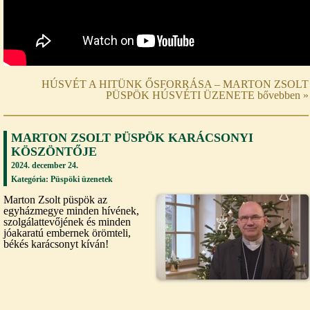
HÚSVÉT A HITÜNK ŐSFORRÁSA – MARTON ZSOLT
PÜSPÖK HÚSVÉTI ÜZENETE bővebben »
MARTON ZSOLT PÜSPÖK KARÁCSONYI
KÖSZÖNTŐJE
2024. december 24.
Kategória:
Püspöki üzenetek
Marton Zsolt püspök az
egyházmegye minden hívének,
szolgálattevőjének és minden
jóakaratú embernek örömteli,
békés karácsonyt kíván!