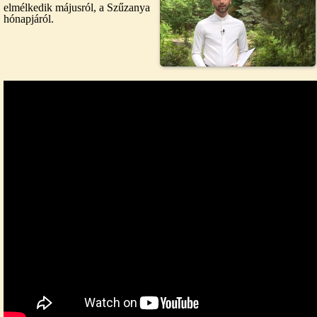
elmélkedik májusról, a Szűzanya
hónapjáról.