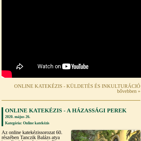
ONLINE KATEKÉZIS - KÜLDETÉS ÉS INKULTURÁCIÓ
bővebben »
ONLINE KATEKÉZIS - A HÁZASSÁGI PEREK
2020. május 26.
Kategória:
Online katekézis
Az online katekézissorozat 60.
részében Tanczik Balázs atya