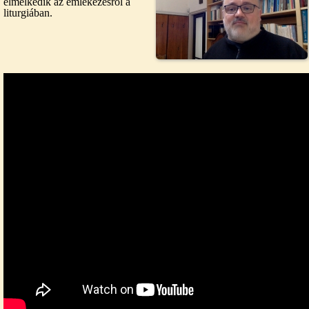
elmélkedik az emlékezésről a
liturgiában.