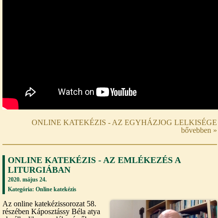
ONLINE KATEKÉZIS - AZ EGYHÁZJOG LELKISÉGE
bővebben »
ONLINE KATEKÉZIS - AZ EMLÉKEZÉS A
LITURGIÁBAN
2020. május 24.
Kategória:
Online katekézis
Az online katekézissorozat 58.
részében Káposztássy Béla atya