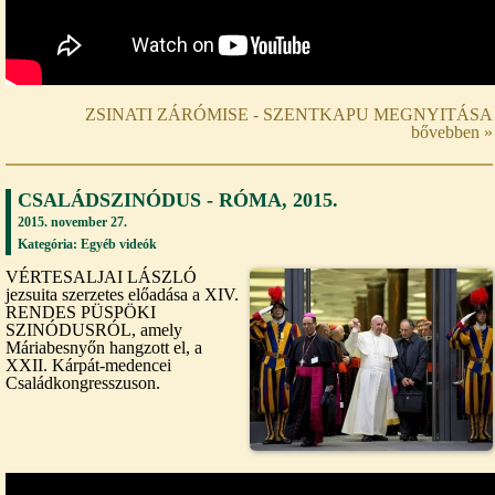
ZSINATI ZÁRÓMISE - SZENTKAPU MEGNYITÁSA
bővebben »
CSALÁDSZINÓDUS - RÓMA, 2015.
2015. november 27.
Kategória:
Egyéb videók
VÉRTESALJAI LÁSZLÓ
jezsuita szerzetes előadása a XIV.
RENDES PÜSPÖKI
SZINÓDUSRÓL, amely
Máriabesnyőn hangzott el, a
XXII. Kárpát-medencei
Családkongresszuson.