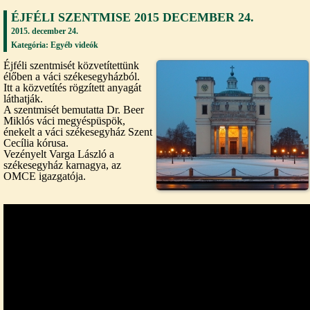
ÉJFÉLI SZENTMISE 2015 DECEMBER 24.
2015. december 24.
Kategória:
Egyéb videók
Éjféli szentmisét közvetítettünk
élőben a váci székesegyházból.
Itt a közvetítés rögzített anyagát
láthatják.
A szentmisét bemutatta Dr. Beer
Miklós váci megyéspüspök,
énekelt a váci székesegyház Szent
Cecília kórusa.
Vezényelt Varga László a
székesegyház karnagya, az
OMCE igazgatója.