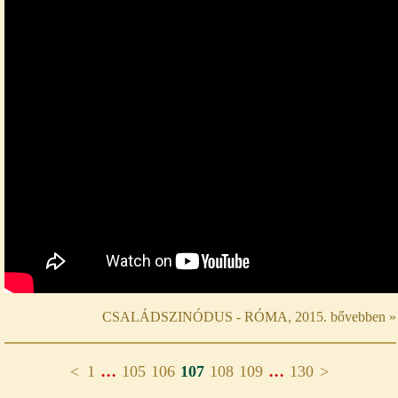
CSALÁDSZINÓDUS - RÓMA, 2015. bővebben »
...
...
<
1
105
106
107
108
109
130
>