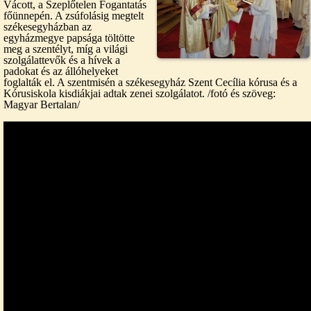
Vácott, a Szeplőtelen Fogantatás
főünnepén. A zsúfolásig megtelt
székesegyházban az
egyházmegye papsága töltötte
meg a szentélyt, míg a világi
szolgálattevők és a hívek a
padokat és az állóhelyeket
foglalták el. A szentmisén a székesegyház Szent Cecília kórusa és a
Kórusiskola kisdiákjai adtak zenei szolgálatot. /fotó és szöveg:
Magyar Bertalan/