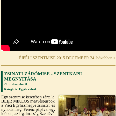
ÉJFÉLI SZENTMISE 2015 DECEMBER 24. bővebben »
ZSINATI ZÁRÓMISE - SZENTKAPU
MEGNYITÁSA
2015. december 8.
Kategória:
Egyéb videók
Egy szentmise keretében zárta le
BEER MIKLÓS megyéspüspök
a Váci Egyházmegye zsinatát, és
nyitotta meg, Ferenc pápával egy
időben, az Irgalmasság Szentévét