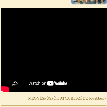
MEGYÉSPÜSPÖK ATYA BESZÉDE bővebben »