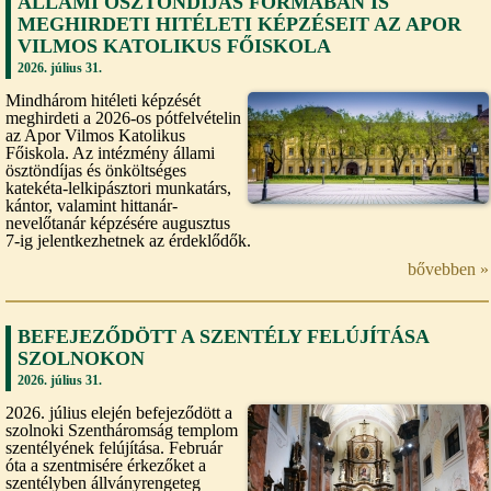
ÁLLAMI ÖSZTÖNDÍJAS FORMÁBAN IS
MEGHIRDETI HITÉLETI KÉPZÉSEIT AZ APOR
VILMOS KATOLIKUS FŐISKOLA
2026. július 31.
Mindhárom hitéleti képzését
meghirdeti a 2026-os pótfelvételin
az Apor Vilmos Katolikus
Főiskola. Az intézmény állami
ösztöndíjas és önköltséges
katekéta-lelkipásztori munkatárs,
kántor, valamint hittanár-
nevelőtanár képzésére augusztus
7-ig jelentkezhetnek az érdeklődők.
bővebben »
BEFEJEZŐDÖTT A SZENTÉLY FELÚJÍTÁSA
SZOLNOKON
2026. július 31.
2026. július elején befejeződött a
szolnoki Szentháromság templom
szentélyének felújítása. Február
óta a szentmisére érkezőket a
szentélyben állványrengeteg