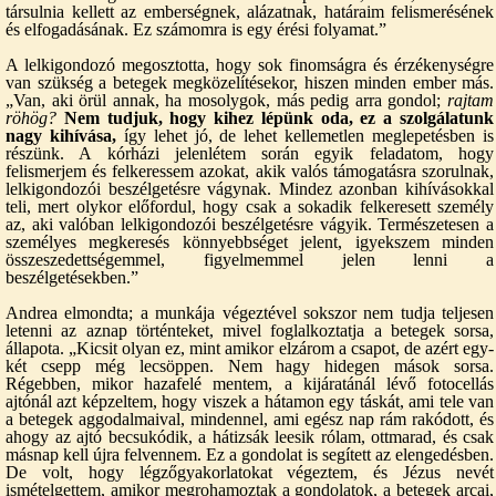
társulnia kellett az emberségnek, alázatnak, határaim felismerésének
és elfogadásának. Ez számomra is egy érési folyamat.”
A lelkigondozó megosztotta, hogy sok finomságra és érzékenységre
van szükség a betegek megközelítésekor, hiszen minden ember más.
„Van, aki örül annak, ha mosolygok, más pedig arra gondol;
rajtam
röhög?
Nem tudjuk, hogy kihez lépünk oda, ez a szolgálatunk
nagy kihívása,
így lehet jó, de lehet kellemetlen meglepetésben is
részünk. A kórházi jelenlétem során egyik feladatom, hogy
felismerjem és felkeressem azokat, akik valós támogatásra szorulnak,
lelkigondozói beszélgetésre vágynak. Mindez azonban kihívásokkal
teli, mert olykor előfordul, hogy csak a sokadik felkeresett személy
az, aki valóban lelkigondozói beszélgetésre vágyik. Természetesen a
személyes megkeresés könnyebbséget jelent, igyekszem minden
összeszedettségemmel, figyelmemmel jelen lenni a
beszélgetésekben.”
Andrea elmondta; a munkája végeztével sokszor nem tudja teljesen
letenni az aznap történteket, mivel foglalkoztatja a betegek sorsa,
állapota. „Kicsit olyan ez, mint amikor elzárom a csapot, de azért egy-
két csepp még lecsöppen. Nem hagy hidegen mások sorsa.
Régebben, mikor hazafelé mentem, a kijáratánál lévő fotocellás
ajtónál azt képzeltem, hogy viszek a hátamon egy táskát, ami tele van
a betegek aggodalmaival, mindennel, ami egész nap rám rakódott, és
ahogy az ajtó becsukódik, a hátizsák leesik rólam, ottmarad, és csak
másnap kell újra felvennem. Ez a gondolat is segített az elengedésben.
De volt, hogy légzőgyakorlatokat végeztem, és Jézus nevét
ismételgettem, amikor megrohamoztak a gondolatok, a betegek arcai,