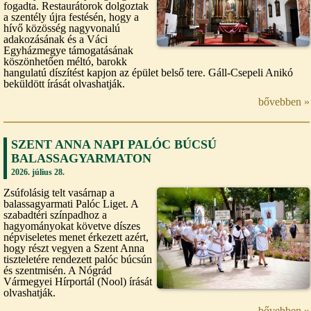
fogadta. Restaurátorok dolgoztak
a szentély újra festésén, hogy a
hívő közösség nagyvonalú
adakozásának és a Váci
Egyházmegye támogatásának
köszönhetően méltó, barokk
hangulatú díszítést kapjon az épület belső tere. Gáll-Csepeli Anikó
beküldött írását olvashatják.
bővebben »
SZENT ANNA NAPI PALÓC BÚCSÚ
BALASSAGYARMATON
2026. július 28.
Zsúfolásig telt vasárnap a
balassagyarmati Palóc Liget. A
szabadtéri színpadhoz a
hagyományokat követve díszes
népviseletes menet érkezett azért,
hogy részt vegyen a Szent Anna
tiszteletére rendezett palóc búcsún
és szentmisén. A Nógrád
Vármegyei Hírportál (Nool) írását
olvashatják.
bővebben »