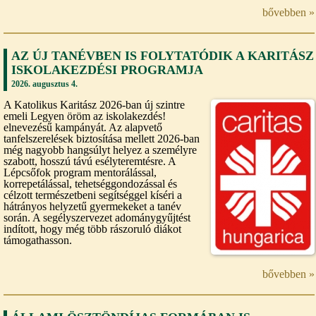
bővebben »
AZ ÚJ TANÉVBEN IS FOLYTATÓDIK A KARITÁSZ
ISKOLAKEZDÉSI PROGRAMJA
2026. augusztus 4.
A Katolikus Karitász 2026-ban új szintre
emeli Legyen öröm az iskolakezdés!
elnevezésű kampányát. Az alapvető
tanfelszerelések biztosítása mellett 2026-ban
még nagyobb hangsúlyt helyez a személyre
szabott, hosszú távú esélyteremtésre. A
Lépcsőfok program mentorálással,
korrepetálással, tehetséggondozással és
célzott természetbeni segítséggel kíséri a
hátrányos helyzetű gyermekeket a tanév
során. A segélyszervezet adománygyűjtést
indított, hogy még több rászoruló diákot
támogathasson.
bővebben »