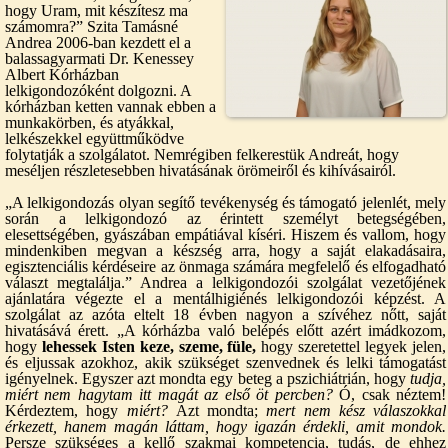
hogy Uram, mit készítesz ma
számomra?” Szita Tamásné
Andrea 2006-ban kezdett el a
balassagyarmati Dr. Kenessey
Albert Kórházban
lelkigondozóként dolgozni. A
kórházban ketten vannak ebben a
munkakörben, és atyákkal,
lelkészekkel együttműködve
folytatják a szolgálatot. Nemrégiben felkerestük Andreát, hogy
meséljen részletesebben hivatásának örömeiről és kihívásairól.
„A lelkigondozás olyan segítő tevékenység és támogató jelenlét, mely
során a lelkigondozó az érintett személyt betegségében,
elesettségében, gyászában empátiával kíséri. Hiszem és vallom, hogy
mindenkiben megvan a készség arra, hogy a saját elakadásaira,
egisztenciális kérdéseire az önmaga számára megfelelő és elfogadható
választ megtalálja.” Andrea a lelkigondozói szolgálat vezetőjének
ajánlatára végezte el a mentálhigiénés lelkigondozói képzést. A
szolgálat az azóta eltelt 18 évben nagyon a szívéhez nőtt, saját
hivatásává érett. „A kórházba való belépés előtt azért imádkozom,
hogy
lehessek Isten keze, szeme, füle,
hogy szeretettel legyek jelen,
és eljussak azokhoz, akik szükséget szenvednek és lelki támogatást
igényelnek. Egyszer azt mondta egy beteg a pszichiátrián, hogy
tudja,
miért nem hagytam itt magát az első öt percben?
Ó, csak néztem!
Kérdeztem, hogy
miért?
Azt mondta;
mert nem kész válaszokkal
érkezett, hanem magán láttam, hogy igazán érdekli, amit mondok.
Persze szükséges a kellő szakmai kompetencia, tudás, de ehhez