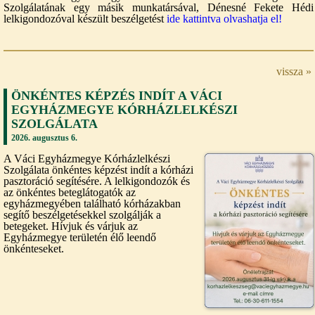
Szolgálatának egy másik munkatársával, Dénesné Fekete Hédi
lelkigondozóval készült beszélgetést
ide kattintva olvashatja el!
vissza »
ÖNKÉNTES KÉPZÉS INDÍT A VÁCI
EGYHÁZMEGYE KÓRHÁZLELKÉSZI
SZOLGÁLATA
2026. augusztus 6.
A Váci Egyházmegye Kórházlelkészi
Szolgálata önkéntes képzést indít a kórházi
pasztoráció segítésére. A lelkigondozók és
az önkéntes beteglátogatók az
egyházmegyében található kórházakban
segítő beszélgetésekkel szolgálják a
betegeket. Hívjuk és várjuk az
Egyházmegye területén élő leendő
önkénteseket.