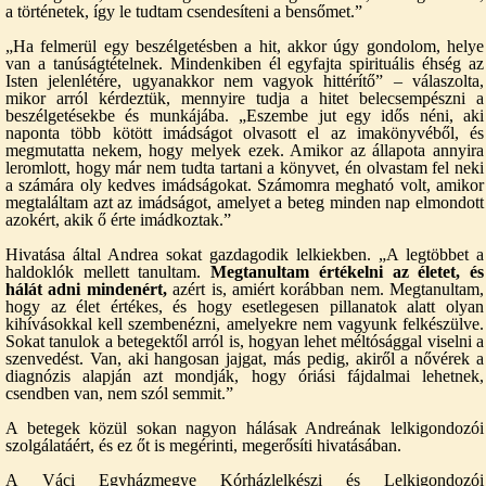
a történetek, így le tudtam csendesíteni a bensőmet.”
„Ha felmerül egy beszélgetésben a hit, akkor úgy gondolom, helye
van a tanúságtételnek. Mindenkiben él egyfajta spirituális éhség az
Isten jelenlétére, ugyanakkor nem vagyok hittérítő” – válaszolta,
mikor arról kérdeztük, mennyire tudja a hitet belecsempészni a
beszélgetésekbe és munkájába. „Eszembe jut egy idős néni, aki
naponta több kötött imádságot olvasott el az imakönyvéből, és
megmutatta nekem, hogy melyek ezek. Amikor az állapota annyira
leromlott, hogy már nem tudta tartani a könyvet, én olvastam fel neki
a számára oly kedves imádságokat. Számomra megható volt, amikor
megtaláltam azt az imádságot, amelyet a beteg minden nap elmondott
azokért, akik ő érte imádkoztak.”
Hivatása által Andrea sokat gazdagodik lelkiekben. „A legtöbbet a
haldoklók mellett tanultam.
Megtanultam értékelni az életet, és
hálát adni mindenért,
azért is, amiért korábban nem. Megtanultam,
hogy az élet értékes, és hogy esetlegesen pillanatok alatt olyan
kihívásokkal kell szembenézni, amelyekre nem vagyunk felkészülve.
Sokat tanulok a betegektől arról is, hogyan lehet méltósággal viselni a
szenvedést. Van, aki hangosan jajgat, más pedig, akiről a nővérek a
diagnózis alapján azt mondják, hogy óriási fájdalmai lehetnek,
csendben van, nem szól semmit.”
A betegek közül sokan nagyon hálásak Andreának lelkigondozói
szolgálatáért, és ez őt is megérinti, megerősíti hivatásában.
A Váci Egyházmegye Kórházlelkészi és Lelkigondozói