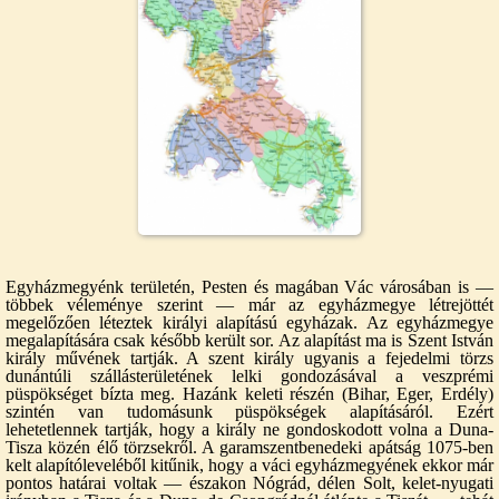
Egyházmegyénk területén, Pesten és magában Vác városában is —
többek véleménye szerint — már az egyházmegye létrejöttét
megelőzően léteztek királyi alapítású egyházak. Az egyházmegye
megalapítására csak később került sor. Az alapítást ma is Szent István
király művének tartják. A szent király ugyanis a fejedelmi törzs
dunántúli szállásterületének lelki gondozásával a veszprémi
püspökséget bízta meg. Hazánk keleti részén (Bihar, Eger, Erdély)
szintén van tudomásunk püspökségek alapításáról. Ezért
lehetetlennek tartják, hogy a király ne gondoskodott volna a Duna-
Tisza közén élő törzsekről. A garamszentbenedeki apátság 1075-ben
kelt alapítóleveléből kitűnik, hogy a váci egyházmegyének ekkor már
pontos határai voltak — északon Nógrád, délen Solt, kelet-nyugati