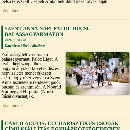
belső tere. Gáll-Csepeli Anikó beküldött írását olvashatják.
bővebben »
SZENT ANNA NAPI PALÓC BÚCSÚ
BALASSAGYARMATON
2026. július 28.
Kategória: Hírek /
általános
Zsúfolásig telt vasárnap a
balassagyarmati Palóc Liget. A
szabadtéri színpadhoz a
hagyományokat követve díszes
népviseletes menet érkezett
azért, hogy részt vegyen a Szent
Anna tiszteletére rendezett palóc
búcsún és szentmisén. A Nógrád
Vármegyei Hírportál (Nool)
írását olvashatják.
bővebben »
CARLO ACUTIS: EUCHARISZTIKUS CSODÁK
CÍMŰ KIÁLLÍTÁS EGYHÁZKÖZSÉGEINKBEN