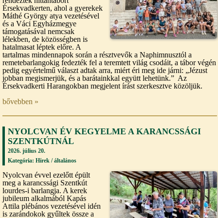
rendeztek hittantábort
Érsekvadkerten, ahol a gyerekek
Máthé György atya vezetésével
és a Váci Egyházmegye
támogatásával nemcsak
lélekben, de közösségben is
hatalmasat léptek előre. A
tartalmas mindennapok során a résztvevők a Naphimnusztól a
remetebarlangokig fedezték fel a teremtett világ csodáit, a tábor végén
pedig egyértelmű választ adtak arra, miért éri meg ide járni: „Jézust
jobban megismerjük, és a barátainkkal együtt lehetünk.” Az
Érsekvadkerti Harangokban megjelent írást szerkesztve közöljük.
bővebben »
NYOLCVAN ÉV KEGYELME A KARANCSSÁGI
SZENTKÚTNÁL
2026. július 20.
Kategória: Hírek /
általános
Nyolcvan évvel ezelőtt épült
meg a karancssági Szentkút
lourdes-i barlangja. A kerek
jubileum alkalmából Kapás
Attila plébános vezetésével idén
is zarándokok gyűltek össze a