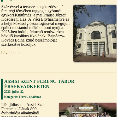
Száz évvel a tervezés megkezdése után
újra régi fényében ragyog a gyömrői
egykori Kultúrház, a mai Prause József
Közösségi Ház. A Váci Egyházmegye és
a helyi közösség összefogásával megújult
épület mostantól méltó otthont nyújt a
2025-ben indult, felmenő rendszerben
bővülő katolikus iskolának. Bajnóczy-
Kovács Edina szülő beszámolóját
szerkesztve közöljük.
bővebben »
ASSISI SZENT FERENC TÁBOR
ÉRSEKVADKERTEN
2026. július 22.
Kategória: Hírek /
általános
Idén júliusban, Assisi Szent
Ferenc halálának 800.
évfordulója alkalmából