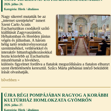
2026. július 24.
Kategória: Hírek /
általános
Nagy sikerrel mutatták be az
„internet szentjeként” ismert
Szent Carlo Acutis
Eucharisztikus csodákról szóló
kiállítását Zagyvaszántón,
Héhalomban és Heréden június
végén és júliusban. A három
hétig tartó rendezvénysorozat
szentmisékkel, vetítésekkel és
interaktív hittanfoglalkozásokkal
hozta közelebb az Eucharisztia
misztériumát a hívekhez,
különös figyelmet fordítva a fiatalok megszólítására a fiatalon elhunyt
szent élettörténetén keresztül. Szűcs Márta plébániai intéző beküldött
írását olvashatják.
bővebben »
ÚJRA RÉGI POMPÁJÁBAN RAGYOG A KORÁBBI
KULTÚRHÁZ HOMLOKZATA GYÖMRŐN
2026. július 27.
Kategória: Hírek /
általános