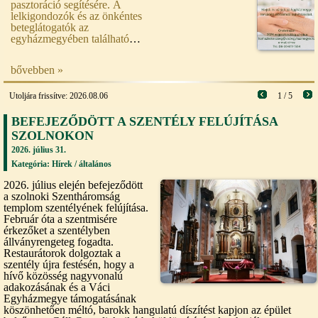
pasztoráció segítésére. A
lelkigondozók és az önkéntes
beteglátogatók az
egyházmegyében található
kórházakban segítő
beszélgetésekkel szolgálják a
bővebben »
betegeket. Hívjuk és várjuk az
Egyházmegye területén élő
leendő önkénteseket.
Utoljára frissítve: 2026.08.06
1 / 5
BEFEJEZŐDÖTT A SZENTÉLY FELÚJÍTÁSA
SZOLNOKON
2026. július 31.
Kategória: Hírek /
általános
2026. július elején befejeződött
a szolnoki Szentháromság
templom szentélyének felújítása.
Február óta a szentmisére
érkezőket a szentélyben
állványrengeteg fogadta.
Restaurátorok dolgoztak a
szentély újra festésén, hogy a
hívő közösség nagyvonalú
adakozásának és a Váci
Egyházmegye támogatásának
köszönhetően méltó, barokk hangulatú díszítést kapjon az épület