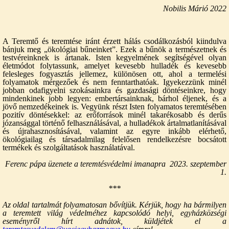
Nobilis Márió 2022
A Teremtő és teremtése iránt érzett hálás csodálkozásból kiindulva
bánjuk meg „ökológiai bűneinket”. Ezek a bűnök a természetnek és
testvéreinknek is ártanak. Isten kegyelmének segítségével olyan
életmódot folytassunk, amelyet kevesebb hulladék és kevesebb
felesleges fogyasztás jellemez, különösen ott, ahol a termelési
folyamatok mérgezőek és nem fenntarthatóak. Igyekezzünk minél
jobban odafigyelni szokásainkra és gazdasági döntéseinkre, hogy
mindenkinek jobb legyen: embertársainknak, bárhol éljenek, és a
jövő nemzedékeinek is. Vegyünk részt Isten folyamatos teremtésében
pozitív döntésekkel: az erőforrások minél takarékosabb és derűs
józansággal történő felhasználásával, a hulladékok ártalmatlanításával
és újrahasznosításával, valamint az egyre inkább elérhető,
ökológiailag és társadalmilag felelősen rendelkezésre bocsátott
termékek és szolgáltatások használatával.
Ferenc pápa üzenete a teremtésvédelmi imanapra
2023. szeptember
1.
***
Az oldal tartalmát folyamatosan bővítjük.
Kérjük, hogy ha bármilyen
a teremtett világ védelméhez kapcsolódó helyi, egyházközségi
eseményről hírt adnátok, küldjétek el a