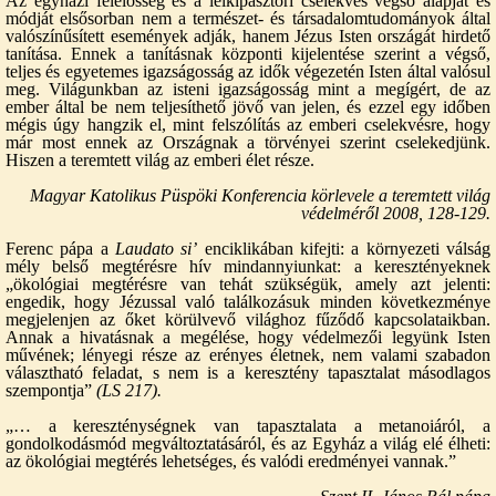
Az egyházi felelősség és a lelkipásztori cselekvés végső alapját és
módját elsősorban nem a természet- és társadalomtudományok által
valószínűsített események adják, hanem Jézus Isten országát hirdető
tanítása. Ennek a tanításnak központi kijelentése szerint a végső,
teljes és egyetemes igazságosság az idők végezetén Isten által valósul
meg. Világunkban az isteni igazságosság mint a megígért, de az
ember által be nem teljesíthető jövő van jelen, és ezzel egy időben
mégis úgy hangzik el, mint felszólítás az emberi cselekvésre, hogy
már most ennek az Országnak a törvényei szerint cselekedjünk.
Hiszen a teremtett világ az emberi élet része.
Magyar Katolikus Püspöki Konferencia körlevele a teremtett világ
védelméről 2008, 128-129.
Ferenc pápa a
Laudato si’
enciklikában kifejti: a környezeti válság
mély belső megtérésre hív mindannyiunkat: a keresztényeknek
„ökológiai megtérésre van tehát szükségük, amely azt jelenti:
engedik, hogy Jézussal való találkozásuk minden következménye
megjelenjen az őket körülvevő világhoz fűződő kapcsolataikban.
Annak a hivatásnak a megélése, hogy védelmezői legyünk Isten
művének; lényegi része az erényes életnek, nem valami szabadon
választható feladat, s nem is a keresztény tapasztalat másodlagos
szempontja”
(LS 217).
„… a kereszténységnek van tapasztalata a metanoiáról, a
gondolkodásmód megváltoztatásáról, és az Egyház a világ elé élheti:
az ökológiai megtérés lehetséges, és valódi eredményei vannak.”