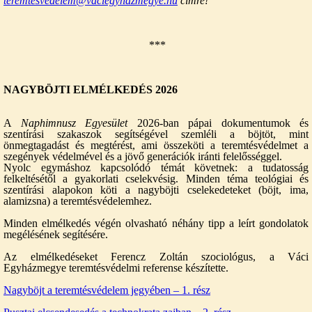
teremtesvedelem@vaciegyhazmegye.hu
címre!
***
NAGYBÖJTI ELMÉLKEDÉS 2026
A
Naphimnusz Egyesület
2026-ban pápai dokumentumok és
szentírási szakaszok segítségével szemléli a böjtöt, mint
önmegtagadást és megtérést, ami összeköti a teremtésvédelmet a
szegények védelmével és a jövő generációk iránti felelősséggel.
Nyolc egymáshoz kapcsolódó témát követnek: a tudatosság
felkeltésétől a gyakorlati cselekvésig. Minden téma teológiai és
szentírási alapokon köti a nagyböjti cselekedeteket (böjt, ima,
alamizsna) a teremtésvédelemhez.
Minden elmélkedés végén olvasható néhány tipp a leírt gondolatok
megélésének segítésére.
Az elmélkedéseket Ferencz Zoltán szociológus, a Váci
Egyházmegye teremtésvédelmi referense készítette.
Nagyböjt a teremtésvédelem jegyében – 1. rész