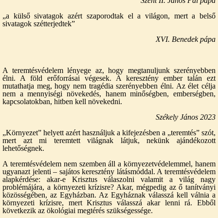
Szent II. János Pál pápa
„a külső sivatagok azért szaporodtak el a világon, mert a belső
sivatagok szétterjedtek”
XVI. Benedek pápa
A teremtésvédelem lényege az, hogy megtanuljunk szerényebben
élni. A föld erőforrásai végesek. A keresztény ember talán ezt
mutathatja meg, hogy nem tragédia szerényebben élni. Az élet célja
nem a mennyiségi növekedés, hanem minőségben, emberségben,
kapcsolatokban, hitben kell növekedni.
Székely János 2023
„Környezet” helyett azért használjuk a kifejezésben a „teremtés” szót,
mert azt mi teremtett világnak látjuk, nekünk ajándékozott
lehetőségnek.
A teremtésvédelem nem szemben áll a környezetvédelemmel, hanem
ugyanazt jelenti – sajátos keresztény látásmóddal. A teremtésvédelem
alapkérdése: akar-e Krisztus válaszolni valamit a világ nagy
problémájára, a környezeti krízisre? Akar, mégpedig az ő tanítványi
közösségében, az Egyházban. Az Egyháznak válasszá kell válnia a
környezeti krízisre, mert Krisztus válasszá akar lenni rá. Ebből
következik az ökológiai megtérés szükségessége.