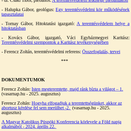
- dr. Csáki Tibor, plébános:
A teremtésvédelem lelkisége plébániákon
- Halupka Gábor, geológus:
Egy teremtésvédelmi kör működésének
tapasztalatai
- Tornay Gábor, Hitoktatási igazgató:
A teremtésvédelem helye a
hitoktatásban
- Kovács Gábor, igazgató, Váci Egyházmegyei Karitász:
Teremtésvédelmi szempontok a Karitász tevékenységében
- Ferencz Zoltán, teremtésvédelmi referens:
Összefoglalás, tervei
***
DOKUMENTUMOK
Ferencz Zoltán:
Isten megteremtette, majd ránk bízta a világot – 1.
(vasarnap.hu - 2025. augusztus)
Ferencz Zoltán:
Hogyha elfogadjuk a teremtettségünket, akkor az
abortusz kérdése fel sem merülhet -2.
(vasarnap.hu - 2025.
augusztus)
A Magyar Katolikus Püspöki Konferencia körlevele a Föld napja
alkalmából - 2024. április 22.