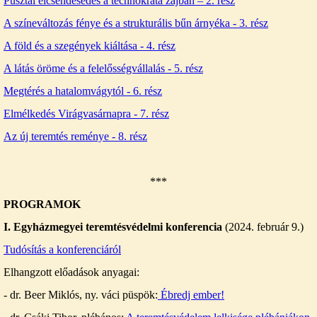
Pusztai elcsendesedés a technokrata zajban – 2. rész
A színeváltozás fénye és a strukturális bűn árnyéka - 3. rész
A föld és a szegények kiáltása - 4. rész
A látás öröme és a felelősségvállalás - 5. rész
Megtérés a hatalomvágytól - 6. rész
Elmélkedés Virágvasárnapra - 7. rész
Az új teremtés reménye - 8. rész
***
PROGRAMOK
I. Egyházmegyei teremtésvédelmi konferencia
(2024. február 9.)
Tudósítás a konferenciáról
Elhangzott előadások anyagai:
- dr. Beer Miklós, ny. váci püspök:
Ébredj ember!