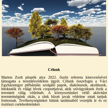
Célunk
Marton Zsolt püspök atya 2022. őszén referens kinevezésével
támogatta a teremtésvédelem ügyét. Célunk összefogni a Váci
Egyházmegye plébániáin szolgáló papok, diakónusok, akolitusok,
hitoktatók és világi hívek csoportjaival, akik szívügyüknek érzik a
teremtett világ védelmét. A környezetünket védő aktivitást
teremtettségünk okán, a ránk bízott javak védelme miatt tartjuk
fontosnak. Tevékenységünket hitünk tanításaiból vezetjük le és ez
ösztönzi cselekedeteinket.