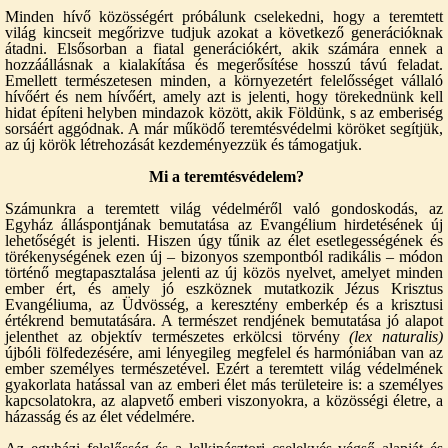
Minden hívő közösségért próbálunk cselekedni, hogy a teremtett
világ kincseit megőrizve tudjuk azokat a következő generációknak
átadni. Elsősorban a fiatal generációkért, akik számára ennek a
hozzáállásnak a kialakítása és megerősítése hosszú távú feladat.
Emellett természetesen minden, a környezetért felelősséget vállaló
hívőért és nem hívőért, amely azt is jelenti, hogy törekednünk kell
hidat építeni helyben mindazok között, akik Földünk, s az emberiség
sorsáért aggódnak. A már működő teremtésvédelmi köröket segítjük,
az új körök létrehozását kezdeményezzük és támogatjuk.
Mi a teremtésvédelem?
Számunkra a teremtett világ védelméről való gondoskodás, az
Egyház álláspontjának bemutatása az Evangélium hirdetésének új
lehetőségét is jelenti. Hiszen úgy tűnik az élet esetlegességének és
törékenységének ezen új – bizonyos szempontból radikális – módon
történő megtapasztalása jelenti az új közös nyelvet, amelyet minden
ember ért, és amely jó eszköznek mutatkozik Jézus Krisztus
Evangéliuma, az Üdvösség, a keresztény emberkép és a krisztusi
értékrend bemutatására. A természet rendjének bemutatása jó alapot
jelenthet az objektív természetes erkölcsi törvény
(lex naturalis)
újbóli fölfedezésére, ami lényegileg megfelel és harmóniában van az
ember személyes természetével. Ezért a teremtett világ védelmének
gyakorlata hatással van az emberi élet más területeire is: a személyes
kapcsolatokra, az alapvető emberi viszonyokra, a közösségi életre, a
házasság és az élet védelmére.